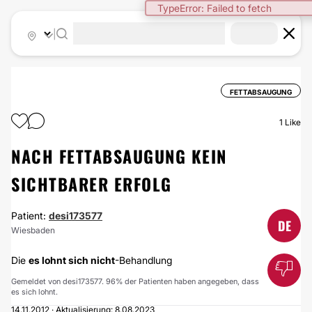
TypeError: Failed to fetch
|
FETTABSAUGUNG
1
Like
NACH FETTABSAUGUNG KEIN
SICHTBARER ERFOLG
Patient:
desi173577
DE
Wiesbaden
Die
es lohnt sich nicht
-Behandlung
Gemeldet von desi173577. 96% der Patienten haben angegeben, dass
es sich lohnt.
14.11.2012 · Aktualisierung: 8.08.2023