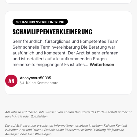
SCHAMLIPPENVERKLEINERUNG
SCHAMLIPPENVERKLEINERUNG
Sehr freundlich, fürsorgliches und kompetentes Team.
Sehr schnelle Terminvereinbarung Die Beratung war
ausführlich und kompetent. Der Arzt ist sehr erfahren
und ist detailiert auf alle aufkommenden Fragen
meinerseits eingegangen! Es ist alles...
Weiterlesen
Anonymous50395
AN
Keine Kommentare
Alle Inhalte auf dieser Seite werden von echten Benutzern des Portals erstellt und nicht
durch Ärzte oder Spezialisten.
Die auf Estheticon.de erschienen Informationen ersetzen in keinem Fall den Kontakt
zwischen Arzt und Patient. Estheticon.de übernimmt keinerlei Haftung für jedwede
Aussagen oder Dienstleistungen.