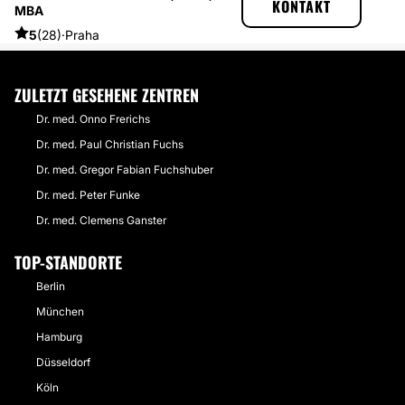
KONTAKT
MBA
ERFAHRUNGSBERICHTE ÜBER BRUSTVERGRÖSSERUNG
GUTE WAHL BEI BRUSTVERGRÖSSERUNG
5
(28)
·
Praha
ZULETZT GESEHENE ZENTREN
Dr. med. Onno Frerichs
Dr. med. Paul Christian Fuchs
Dr. med. Gregor Fabian Fuchshuber
Dr. med. Peter Funke
Dr. med. Clemens Ganster
TOP-STANDORTE
Berlin
München
Hamburg
Düsseldorf
Köln