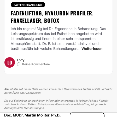
FALTENBEHANDLUNG
FADENLIFTING, HYALURON PROFILER,
FRAXELLASER, BOTOX
Ich bin regelmäßig bei Dr. Ergoenenc in Behandlung. Das
Leistungsspektrum das bei Estheticon angeboten wird
ist erstklassig und findet in einer sehr entspannten
Atmosphäre statt. Dr. E. Ist sehr verständnisvoll und
berät ausführlich welche Behandlungen...
Weiterlesen
Lorry
LO
Keine Kommentare
Alle Inhalte auf dieser Seite werden von echten Benutzern des Portals erstellt und nicht
durch Ärzte oder Spezialisten.
Die auf Estheticon.de erschienen Informationen ersetzen in keinem Fall den Kontakt
zwischen Arzt und Patient. Estheticon.de übernimmt keinerlei Haftung für jedwede
Aussagen oder Dienstleistungen.
Doc. MUDr. Martin Molitor, Ph.D.,
ESTHETICON
ERFAHRUNGSBERICHTE