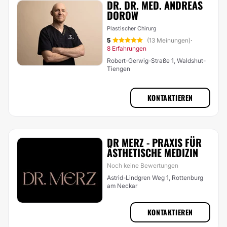
DR. DR. MED. ANDREAS
DOROW
Plastischer Chirurg
5
(13 Meinungen)
·
8 Erfahrungen
Robert-Gerwig-Straße 1, Waldshut-
Tiengen
KONTAKTIEREN
DR MERZ - PRAXIS FÜR
ÄSTHETISCHE MEDIZIN
Noch keine Bewertungen
Astrid-Lindgren Weg 1, Rottenburg
am Neckar
KONTAKTIEREN