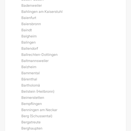
Badenweiler
Bahlingen am Kaiserstuhl
Baienfurt
Baiersbronn
Baindt
Balgheim
Balingen
Ballendorf
Ballrechten-Dottingen
Baltmannsweiler
Balzheim
Bammental
Bärenthal
Bartholomä
Beilstein (Heilbronn)
Beimerstetten
Bempflingen
Benningen am Neckar
Berg (Schussental)
Bergatreute
Berghaupten