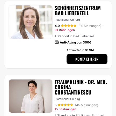
SCHÖNHEITSZENTRUM
BAD LIEBENZELL
Plastischer Chirurg
4.9
(29 Meinungen)
·
9 Erfahrungen
1 Standort in Bad Liebenzell
Anti-Aging
von
300€
Antwortet in
10 Std
KONTAKTIEREN
TRAUMKLINIK - DR. MED.
CORINA
CONSTANTINESCU
Plastischer Chirurg
5
(45 Meinungen)
·
15 Erfahrungen
2 Standorte in Böblingen, Stuttgart