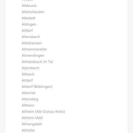
Albbruck
Albershausen
Albstadt
Aldingen
Alfdorf
Allensbach
Alleshausen
Allmannsweiler
Allmendingen
Allmersbach im Tal
Alpirsbach
Altbach
Altdorf
Altdorf (Böblingen)
Altenriet
Altensteig
Altheim
Altheim (Alb-Donau-Kreis)
Altheim (Alb)
Althengstett
Althütte