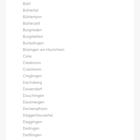
Bühl
Bühlertal
Bühlertann
Bühlerzell
Burgrieden
Burgstetten
Burladingen
Büsingen am Hochrhein
Calw
Cleebronn
Crailsheim
Creglingen
Dachsberg
Daisendorf
Dauchingen
Dautmergen
Deckenpfronn
Deggenhausertal
Deggingen
Deilingen
Deißlingen