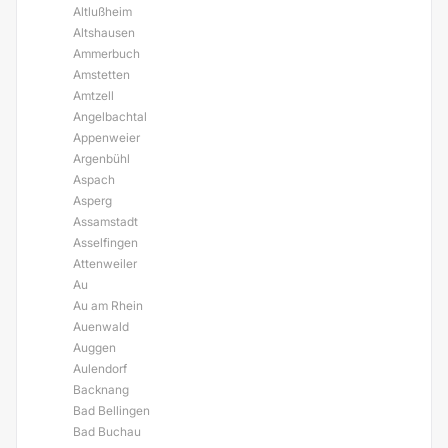
Altlußheim
Altshausen
Ammerbuch
Amstetten
Amtzell
Angelbachtal
Appenweier
Argenbühl
Aspach
Asperg
Assamstadt
Asselfingen
Attenweiler
Au
Au am Rhein
Auenwald
Auggen
Aulendorf
Backnang
Bad Bellingen
Bad Buchau