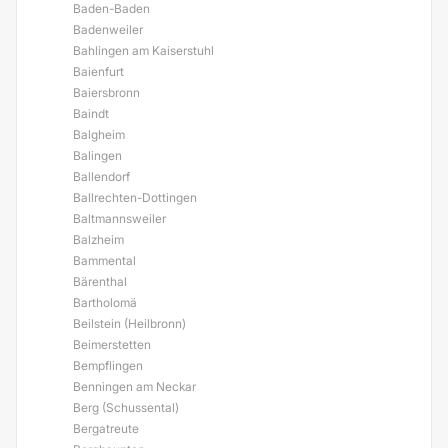
Baden-Baden
Badenweiler
Bahlingen am Kaiserstuhl
Baienfurt
Baiersbronn
Baindt
Balgheim
Balingen
Ballendorf
Ballrechten-Dottingen
Baltmannsweiler
Balzheim
Bammental
Bärenthal
Bartholomä
Beilstein (Heilbronn)
Beimerstetten
Bempflingen
Benningen am Neckar
Berg (Schussental)
Bergatreute