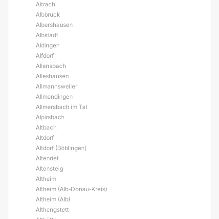
Aitrach
Albbruck
Albershausen
Albstadt
Aldingen
Alfdorf
Allensbach
Alleshausen
Allmannsweiler
Allmendingen
Allmersbach im Tal
Alpirsbach
Altbach
Altdorf
Altdorf (Böblingen)
Altenriet
Altensteig
Altheim
Altheim (Alb-Donau-Kreis)
Altheim (Alb)
Althengstett