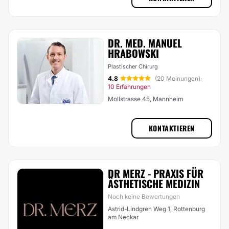
DR. MED. MANUEL
HRABOWSKI
Plastischer Chirurg
4.8
(20 Meinungen)
·
10 Erfahrungen
Mollstrasse 45, Mannheim
KONTAKTIEREN
DR MERZ - PRAXIS FÜR
ÄSTHETISCHE MEDIZIN
Noch keine Bewertungen
Astrid-Lindgren Weg 1, Rottenburg
am Neckar