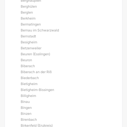
Berghaupten
Berghülen
Berglen
Berkheim
Bermatingen
Bernau im Schwarzwald
Bernstadt
Besigheim
Betzenweiler
Beuren (Esslingen)
Beuron
Biberach
Biberach an der Riß
Biederbach
Bietigheim
Bietigheim-Bissingen
Billigheim
Binau
Bingen
Binzen
Birenbach
Birkenfeld (Enzkreis)