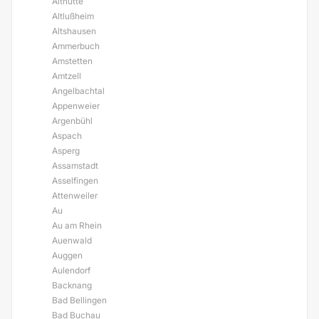
Althütte
Altlußheim
Altshausen
Ammerbuch
Amstetten
Amtzell
Angelbachtal
Appenweier
Argenbühl
Aspach
Asperg
Assamstadt
Asselfingen
Attenweiler
Au
Au am Rhein
Auenwald
Auggen
Aulendorf
Backnang
Bad Bellingen
Bad Buchau