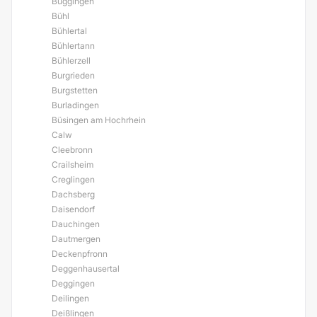
Buggingen
Bühl
Bühlertal
Bühlertann
Bühlerzell
Burgrieden
Burgstetten
Burladingen
Büsingen am Hochrhein
Calw
Cleebronn
Crailsheim
Creglingen
Dachsberg
Daisendorf
Dauchingen
Dautmergen
Deckenpfronn
Deggenhausertal
Deggingen
Deilingen
Deißlingen