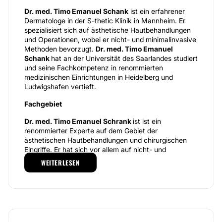
Dr. med. Timo Emanuel Schank
ist ein erfahrener
Dermatologe in der S-thetic Klinik in Mannheim. Er
spezialisiert sich auf ästhetische Hautbehandlungen
und Operationen, wobei er nicht- und minimalinvasive
Methoden bevorzugt.
Dr. med. Timo Emanuel
Schank
hat an der Universität des Saarlandes studiert
und seine Fachkompetenz in renommierten
medizinischen Einrichtungen in Heidelberg und
Ludwigshafen vertieft.
Fachgebiet
Dr. med. Timo Emanuel Schrank
ist ist ein
renommierter Experte auf dem Gebiet der
ästhetischen Hautbehandlungen und chirurgischen
Eingriffe. Er hat sich vor allem auf nicht- und
minimalinvasive Methoden spezialisiert, die es
WEITERLESEN
ermöglichen, signifikante ästhetische Verbesserungen
zu erzielen, ohne dabei auffällige Narben zu
hinterlassen. Zu den führenden Behandlungen in
seiner Praxis zählen der Einsatz von hochwertigen
Fillern und Muskelrelaxantien, die nicht nur zur
Reduzierung von Falten eingesetzt werden, sondern