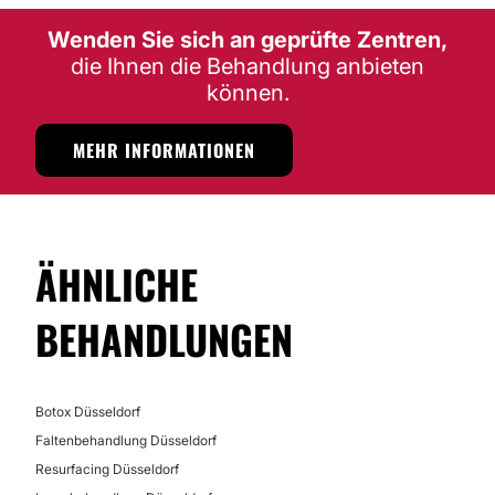
Möglichkeit der Videokonsultation:
Wenden Sie sich an geprüfte Zentren,
die Ihnen die Behandlung anbieten
Nein
können.
Finanzierungs- oder Zahlungsmöglichkeiten:
MEHR INFORMATIONEN
Nein
ÄHNLICHE
BEHANDLUNGEN
Botox Düsseldorf
Faltenbehandlung Düsseldorf
Resurfacing Düsseldorf