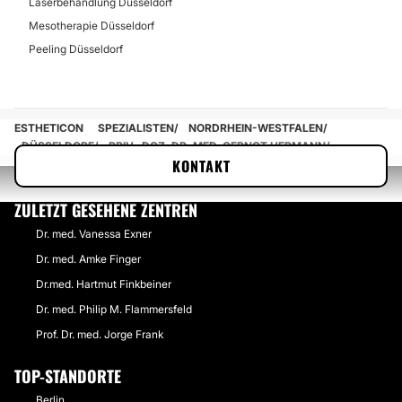
Laserbehandlung Düsseldorf
Mesotherapie Düsseldorf
Peeling Düsseldorf
ESTHETICON
SPEZIALISTEN
NORDRHEIN-WESTFALEN
DÜSSELDORF
PRIV.-DOZ. DR. MED. GERNOT HERMANN
KONTAKT
ZULETZT GESEHENE ZENTREN
Dr. med. Vanessa Exner
Dr. med. Amke Finger
Dr.med. Hartmut Finkbeiner
Dr. med. Philip M. Flammersfeld
Prof. Dr. med. Jorge Frank
TOP-STANDORTE
Berlin