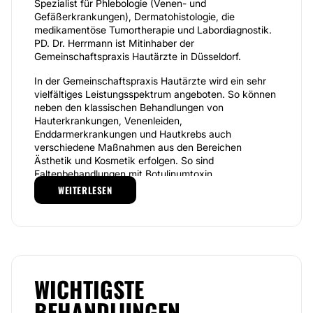
Spezialist für Phlebologie (Venen- und
Gefäßerkrankungen), Dermatohistologie, die
medikamentöse Tumortherapie und Labordiagnostik.
PD. Dr. Herrmann ist Mitinhaber der
Gemeinschaftspraxis Hautärzte in Düsseldorf.
In der Gemeinschaftspraxis Hautärzte wird ein sehr
vielfältiges Leistungsspektrum angeboten. So können
neben den klassischen Behandlungen von
Hauterkrankungen, Venenleiden,
Enddarmerkrankungen und Hautkrebs auch
verschiedene Maßnahmen aus den Bereichen
Ästhetik und Kosmetik erfolgen. So sind
Faltenbehandlungen mit Botulinumtoxin,
Hyaluronsäure oder per Lasertherapie möglich;
WEITERLESEN
letztere kann außerdem dazu eingesetzt werden, um
Pigmentflecken, Tattoos, Rötungen, Dehnungsstreifen
oder auch Haare zu entfernen. Eine weitere
Möglichkeit, die Haut zu straffen oder auch gegen
Cellulite vorzugehen, ist eine Stoßwellentherapie, bei
der die Kollagenbildung angeregt wird. Daneben sind
WICHTIGSTE
verschiedene kosmetische Behandlungen wie
Peelings, Medical Needling oder Mikrodermabrasion
BEHANDLUNGEN
im Gesicht Teil des Leistungsangebots. Überdies