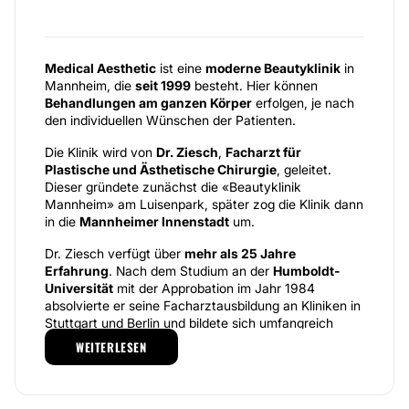
Medical Aesthetic
ist eine
moderne Beautyklinik
in
Mannheim, die
seit 1999
besteht. Hier können
Behandlungen am ganzen Körper
erfolgen, je nach
den individuellen Wünschen der Patienten.
Die Klinik wird von
Dr. Ziesch
,
Facharzt für
Plastische und Ästhetische Chirurgie
, geleitet.
Dieser gründete zunächst die «Beautyklinik
Mannheim» am Luisenpark, später zog die Klinik dann
in die
Mannheimer Innenstadt
um.
Dr. Ziesch verfügt über
mehr als 25 Jahre
Erfahrung
. Nach dem Studium an der
Humboldt-
Universität
mit der Approbation im Jahr 1984
absolvierte er seine Facharztausbildung an Kliniken in
Stuttgart und Berlin und bildete sich umfangreich
weiter, im Inland wie im Ausland. Der Facharzt
berät
WEITERLESEN
und behandelt seine Patienten persönlich
und
verfolgt dabei den Ansatz, möglichst
schonende
Verfahren
einzusetzen und ein
natürliches Ergebnis