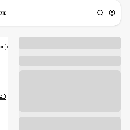
TATE
UR