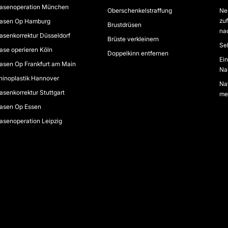
asenoperation München
Oberschenkelstraffung
Ne
zuf
asen Op Hamburg
Brustdrüsen
na
asenkorrektur Düsseldorf
Brüste verkleinern
Se
ase operieren Köln
Doppelkinn entfernen
Ei
asen Op Frankfurt am Main
Na
hinoplastik Hannover
Na
asenkorrektur Stuttgart
me
asen Op Essen
asenoperation Leipzig