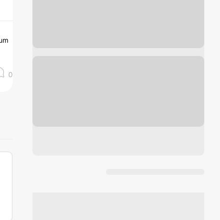
aum
0