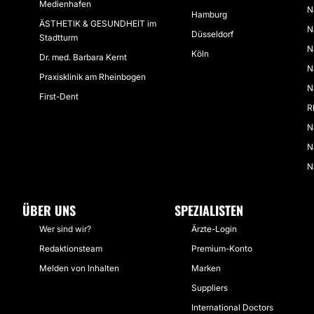
Medienhafen
N
Hamburg
ÄSTHETIK & GESUNDHEIT im
N
Düsseldorf
Stadtturm
N
Köln
Dr. med. Barbara Kernt
N
Praxisklinik am Rheinbogen
N
First-Dent
R
N
N
N
ÜBER UNS
SPEZIALISTEN
Wer sind wir?
Ärzte-Login
Redaktionsteam
Premium-Konto
Melden von Inhalten
Marken
Suppliers
International Doctors