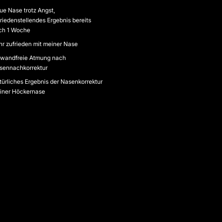
ue Nase trotz Angst,
riedenstellendes Ergebnis bereits
ch 1 Woche
hr zufrieden mit meiner Nase
nwandfreie Atmung nach
sennachkorrektur
türliches Ergebnis der Nasenkorrektur
iner Höckernase