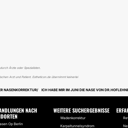
 durch Ärzte oder Spezialisten.
schen Arzt und Patient. Estheticon.de übernimmt keinerlei
ER NASENKORREKTUR
ICH HABE MIR IM JUNI DIE NASE VON DR.HOFLEHN
ANDLUNGEN NACH
WEITERE SUCHERGEBNISSE
ERFA
NDORTEN
Wadenkorrektur
Re
asen Op Berlin
Karpaltunnelsyndrom
Ne