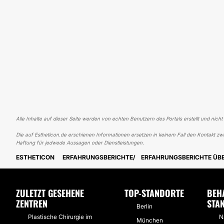
Alle Inhalte auf dieser Seite werden von echten Benutzern des Portals erstellt und nicht
Die auf Estheticon.de erschienen Informationen ersetzen in keinem Fall den Kontakt zwi
Haftung für jedwede Aussagen oder Dienstleistungen.
ESTHETICON
ERFAHRUNGSBERICHTE
ERFAHRUNGSBERICHTE ÜB
ZULETZT GESEHENE
TOP-STANDORTE
BEH
ZENTREN
STA
Berlin
Plastische Chirurgie im
N
München