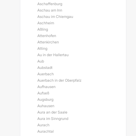
Aschaffenburg
Aschau am Inn
Aschau im Chiemgau
Aschheim
Aßling
Attenhofen
Attenkirchen
Atting
Au in der Hallertau
Aub
Aubstadt
Auerbach
Auerbach in der Oberpfalz
Aufhausen
Aufseß
Augsburg
Auhausen
Aura an der Saale
Aura im Sinngrund
Aurach
Aurachtal