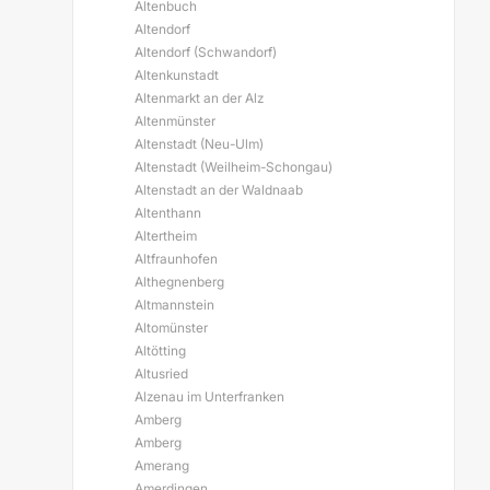
Altenbuch
Altendorf
Altendorf (Schwandorf)
Altenkunstadt
Altenmarkt an der Alz
Altenmünster
Altenstadt (Neu-Ulm)
Altenstadt (Weilheim-Schongau)
Altenstadt an der Waldnaab
Altenthann
Altertheim
Altfraunhofen
Althegnenberg
Altmannstein
Altomünster
Altötting
Altusried
Alzenau im Unterfranken
Amberg
Amberg
Amerang
Amerdingen