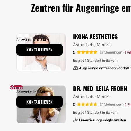
Zentren für Augenringe en
IKONA AESTHETICS
Antwortet in
9 Std
Ästhetische Medizin
KONTAKTIEREN
5
·
(6 Meinungen)
1 E
Es gibt 1 Standort in Bayern
Augenringe entfernen
von
150
DR. MED. LEILA FROHN
Antwortet in
1 Std
Ästhetische Medizin
KONTAKTIEREN
5
·
(7 Meinungen)
2 E
Es gibt 1 Standort in Bayern
Finanzierungsmöglichkeiten