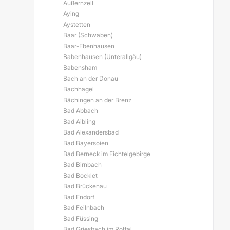
Außernzell
Aying
Aystetten
Baar (Schwaben)
Baar-Ebenhausen
Babenhausen (Unterallgäu)
Babensham
Bach an der Donau
Bachhagel
Bächingen an der Brenz
Bad Abbach
Bad Aibling
Bad Alexandersbad
Bad Bayersoien
Bad Berneck im Fichtelgebirge
Bad Birnbach
Bad Bocklet
Bad Brückenau
Bad Endorf
Bad Feilnbach
Bad Füssing
Bad Griesbach im Rottal