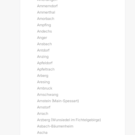
Ammerndorf
Ammerthal
Amorbach
Ampfing
Andechs
Anger
Ansbach
Antdorf
Anzing
Apfeldorf
Apfeltrach
Arberg
Aresing
Arnbruck
Arnschwang
Arnstein (Main-Spessart)
Arnstorf
Arrach
Arzberg (Wunsiedel im Fichtelgebirge)
Asbach-Bäumenheim
Ascha