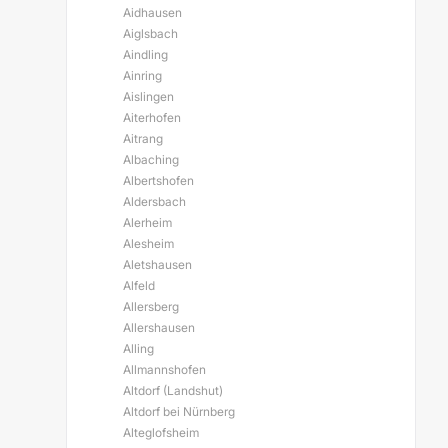
Aidhausen
Aiglsbach
Aindling
Ainring
Aislingen
Aiterhofen
Aitrang
Albaching
Albertshofen
Aldersbach
Alerheim
Alesheim
Aletshausen
Alfeld
Allersberg
Allershausen
Alling
Allmannshofen
Altdorf (Landshut)
Altdorf bei Nürnberg
Alteglofsheim