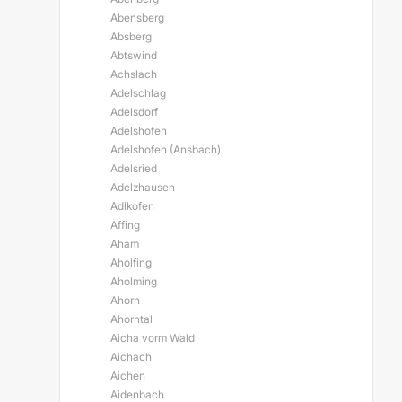
Abensberg
Absberg
Abtswind
Achslach
Adelschlag
Adelsdorf
Adelshofen
Adelshofen (Ansbach)
Adelsried
Adelzhausen
Adlkofen
Affing
Aham
Aholfing
Aholming
Ahorn
Ahorntal
Aicha vorm Wald
Aichach
Aichen
Aidenbach