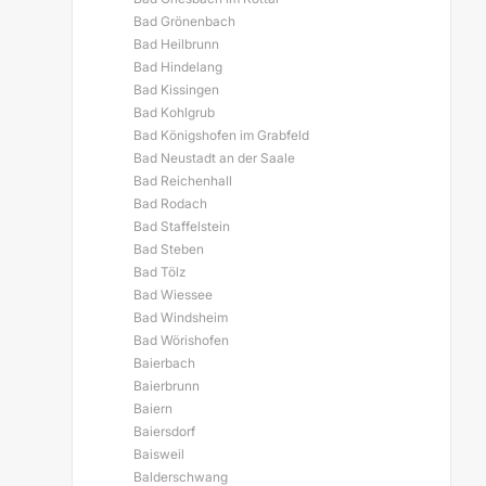
Bad Grönenbach
Bad Heilbrunn
Bad Hindelang
Bad Kissingen
Bad Kohlgrub
Bad Königshofen im Grabfeld
Bad Neustadt an der Saale
Bad Reichenhall
Bad Rodach
Bad Staffelstein
Bad Steben
Bad Tölz
Bad Wiessee
Bad Windsheim
Bad Wörishofen
Baierbach
Baierbrunn
Baiern
Baiersdorf
Baisweil
Balderschwang