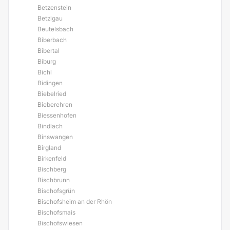
Betzenstein
Betzigau
Beutelsbach
Biberbach
Bibertal
Biburg
Bichl
Bidingen
Biebelried
Bieberehren
Biessenhofen
Bindlach
Binswangen
Birgland
Birkenfeld
Bischberg
Bischbrunn
Bischofsgrün
Bischofsheim an der Rhön
Bischofsmais
Bischofswiesen