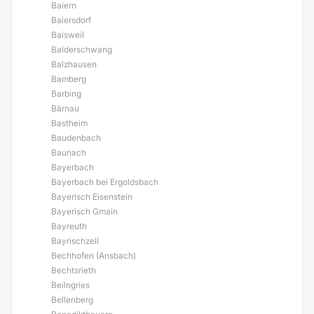
Baiern
Baiersdorf
Baisweil
Balderschwang
Balzhausen
Bamberg
Barbing
Bärnau
Bastheim
Baudenbach
Baunach
Bayerbach
Bayerbach bei Ergoldsbach
Bayerisch Eisenstein
Bayerisch Gmain
Bayreuth
Bayrischzell
Bechhofen (Ansbach)
Bechtsrieth
Beilngries
Bellenberg