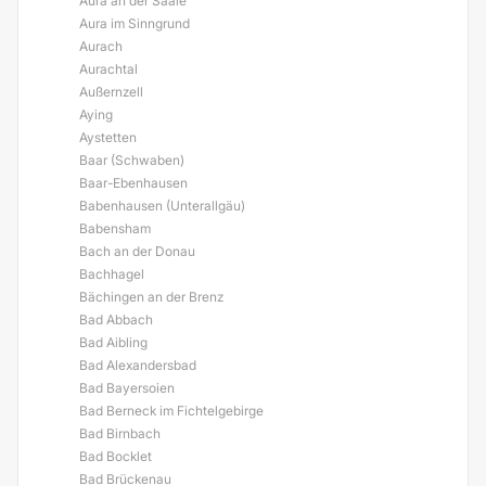
Aura an der Saale
Aura im Sinngrund
Aurach
Aurachtal
Außernzell
Aying
Aystetten
Baar (Schwaben)
Baar-Ebenhausen
Babenhausen (Unterallgäu)
Babensham
Bach an der Donau
Bachhagel
Bächingen an der Brenz
Bad Abbach
Bad Aibling
Bad Alexandersbad
Bad Bayersoien
Bad Berneck im Fichtelgebirge
Bad Birnbach
Bad Bocklet
Bad Brückenau