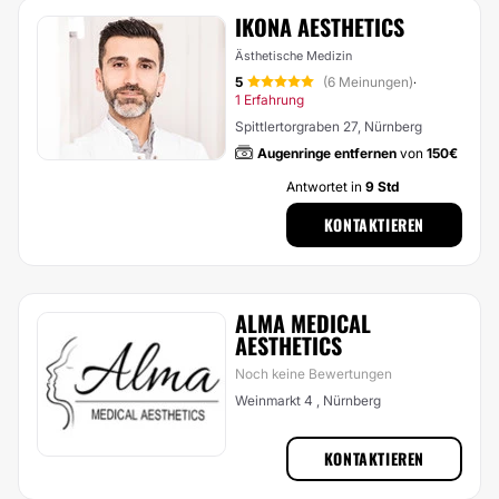
IKONA AESTHETICS
Ästhetische Medizin
5
(6 Meinungen)
·
1 Erfahrung
Spittlertorgraben 27, Nürnberg
Augenringe entfernen
von
150€
Antwortet in
9 Std
KONTAKTIEREN
ALMA MEDICAL
AESTHETICS
Noch keine Bewertungen
Weinmarkt 4 , Nürnberg
KONTAKTIEREN