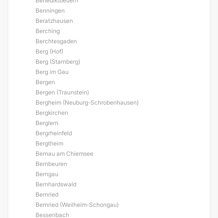
Benediktbeuern
Benningen
Beratzhausen
Berching
Berchtesgaden
Berg (Hof)
Berg (Starnberg)
Berg im Gau
Bergen
Bergen (Traunstein)
Bergheim (Neuburg-Schrobenhausen)
Bergkirchen
Berglern
Bergrheinfeld
Bergtheim
Bernau am Chiemsee
Bernbeuren
Berngau
Bernhardswald
Bernried
Bernried (Weilheim-Schongau)
Bessenbach