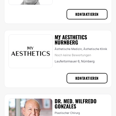
KONTAKTIEREN
MY AESTHETICS
NÜRNBERG
Ästhetische Medizin, Ästhetische Klinik
Noch keine Bewertungen
Laufertormauer 6, Nürnberg
KONTAKTIEREN
DR. MED. WILFREDO
GONZALES
Plastischer Chirurg