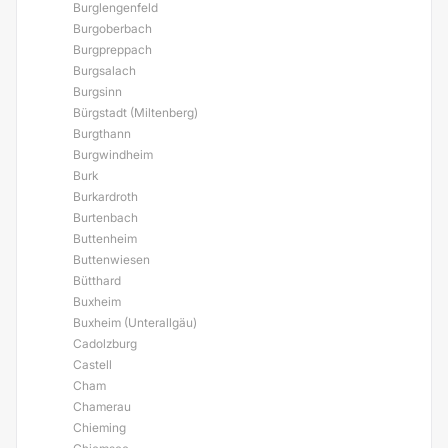
Burglengenfeld
Burgoberbach
Burgpreppach
Burgsalach
Burgsinn
Bürgstadt (Miltenberg)
Burgthann
Burgwindheim
Burk
Burkardroth
Burtenbach
Buttenheim
Buttenwiesen
Bütthard
Buxheim
Buxheim (Unterallgäu)
Cadolzburg
Castell
Cham
Chamerau
Chieming