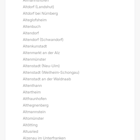
Allmannshofen
Altdorf (Landshut)
Altdorf bei Nürnberg
Alteglofsheim
Altenbuch
Altendorf
Altendorf (Schwandorf)
Altenkunstadt
Altenmarkt an der Alz
Altenmünster
Altenstadt (Neu-Ulm)
Altenstadt (Weilheim-Schongau)
Altenstadt an der Waldnaab
Altenthann
Altertheim
Altfraunhofen
Althegnenberg
Altmannstein
Altomünster
Altötting
Altusried
Alzenau im Unterfranken