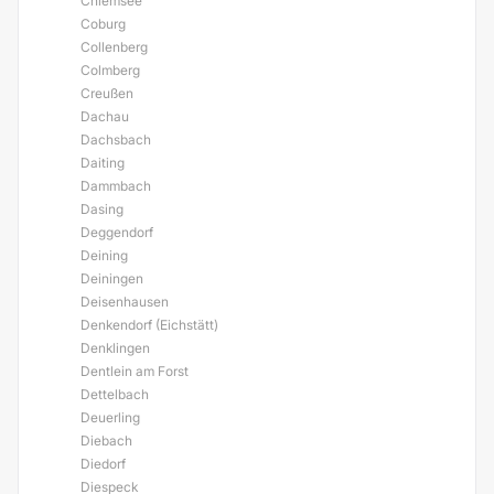
Chiemsee
Coburg
Collenberg
Colmberg
Creußen
Dachau
Dachsbach
Daiting
Dammbach
Dasing
Deggendorf
Deining
Deiningen
Deisenhausen
Denkendorf (Eichstätt)
Denklingen
Dentlein am Forst
Dettelbach
Deuerling
Diebach
Diedorf
Diespeck