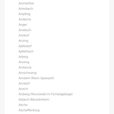
Ammerthal
Amorbach
Ampfing
Andechs
Anger
Ansbach
Antdorf
Anzing
Apfeldorf
Apfeltrach
Arberg
Aresing
Arnbruck
Arnschwang
Arnstein (Main-Spessart)
Arnstorf
Arrach
Arzberg (Wunsiedel im Fichtelgebirge)
Asbach-Bäumenheim
Ascha
Aschaffenburg