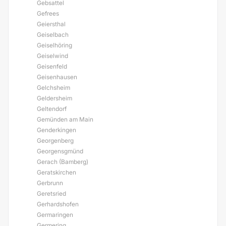
Gebsattel
Gefrees
Geiersthal
Geiselbach
Geiselhöring
Geiselwind
Geisenfeld
Geisenhausen
Gelchsheim
Geldersheim
Geltendorf
Gemünden am Main
Genderkingen
Georgenberg
Georgensgmünd
Gerach (Bamberg)
Geratskirchen
Gerbrunn
Geretsried
Gerhardshofen
Germaringen
Germering