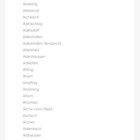
Absberg
Abtswind
Achslach
Adelschlag
Adelsdorf
Adelshofen
Adelshofen (Ansbach)
Adelsried
Adelzhausen
Adlkofen
Affing
Aham
Aholfing
Aholming
Ahorn
Ahorntal
Aicha vorm Wald
Aichach
Aichen
Aidenbach
Aidhausen