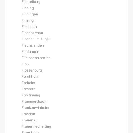
Fichtelberg
Finning
Finningen
Finsing
Fischach
Fischbachau
Fischen im Allgäu
Flachslanden
Fladungen
Flintsbach am Inn
Floß
Flossenbürg
Forchheim
Forheim
Forstern
Forstinning
Frammersbach
Frankenwinheim
Frasdorf
Frauenau
Frauenneuharting
Fraunberg