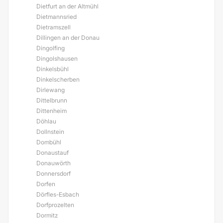
Dietfurt an der Altmühl
Dietmannsried
Dietramszell
Dillingen an der Donau
Dingolfing
Dingolshausen
Dinkelsbühl
Dinkelscherben
Dirlewang
Dittelbrunn
Dittenheim
Döhlau
Dollnstein
Dombühl
Donaustauf
Donauwörth
Donnersdorf
Dorfen
Dörfles-Esbach
Dorfprozelten
Dormitz