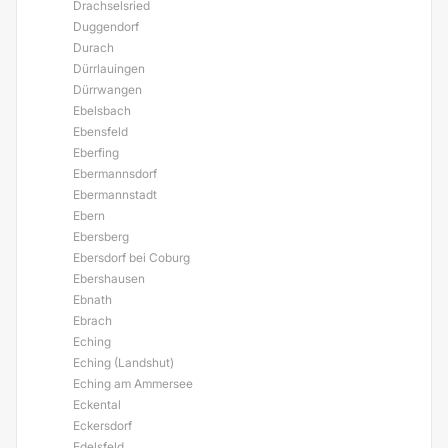
Drachselsried
Duggendorf
Durach
Dürrlauingen
Dürrwangen
Ebelsbach
Ebensfeld
Eberfing
Ebermannsdorf
Ebermannstadt
Ebern
Ebersberg
Ebersdorf bei Coburg
Ebershausen
Ebnath
Ebrach
Eching
Eching (Landshut)
Eching am Ammersee
Eckental
Eckersdorf
Edelsfeld