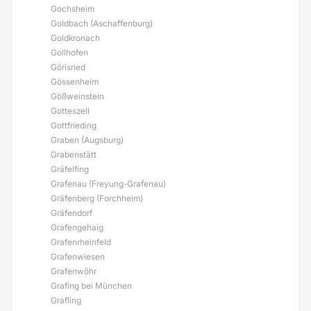
Gochsheim
Goldbach (Aschaffenburg)
Goldkronach
Gollhofen
Görisried
Gössenheim
Gößweinstein
Gotteszell
Gottfrieding
Graben (Augsburg)
Grabenstätt
Gräfelfing
Grafenau (Freyung-Grafenau)
Gräfenberg (Forchheim)
Gräfendorf
Grafengehaig
Grafenrheinfeld
Grafenwiesen
Grafenwöhr
Grafing bei München
Grafling