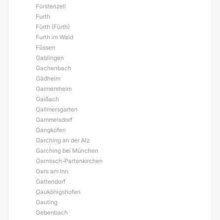
Fürstenzell
Furth
Fürth (Fürth)
Furth im Wald
Füssen
Gablingen
Gachenbach
Gädheim
Gaimersheim
Gaißach
Gallmersgarten
Gammelsdorf
Gangkofen
Garching an der Alz
Garching bei München
Garmisch-Partenkirchen
Gars am Inn
Gattendorf
Gaukönigshofen
Gauting
Gebenbach