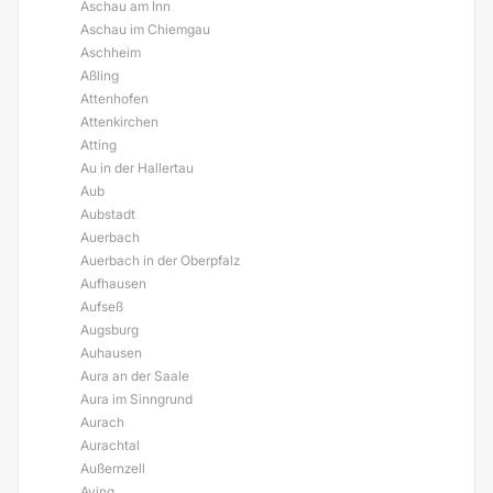
Aschau am Inn
Aschau im Chiemgau
Aschheim
Aßling
Attenhofen
Attenkirchen
Atting
Au in der Hallertau
Aub
Aubstadt
Auerbach
Auerbach in der Oberpfalz
Aufhausen
Aufseß
Augsburg
Auhausen
Aura an der Saale
Aura im Sinngrund
Aurach
Aurachtal
Außernzell
Aying