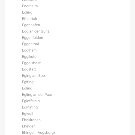
Ederheim
Edling
Effeltrich
Egenhofen
Egg an der Günz
Eggenfelden
Eggenthal
Egglham
Egglkofen
Eggolsheim
Eggstätt
Eging am See
Eglfing
Egling
Egling an der Paar
Egloffstein
Egmating
Egweil
Ehekirchen
Ehingen
Ehingen (Augsburg)