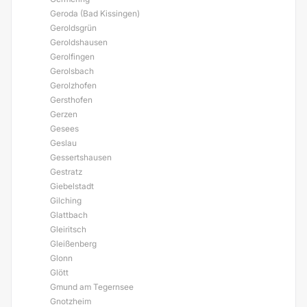
Geroda (Bad Kissingen)
Geroldsgrün
Geroldshausen
Gerolfingen
Gerolsbach
Gerolzhofen
Gersthofen
Gerzen
Gesees
Geslau
Gessertshausen
Gestratz
Giebelstadt
Gilching
Glattbach
Gleiritsch
Gleißenberg
Glonn
Glött
Gmund am Tegernsee
Gnotzheim