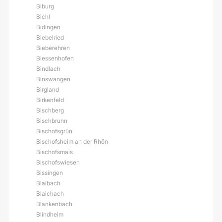
Biburg
Bichl
Bidingen
Biebelried
Bieberehren
Biessenhofen
Bindlach
Binswangen
Birgland
Birkenfeld
Bischberg
Bischbrunn
Bischofsgrün
Bischofsheim an der Rhön
Bischofsmais
Bischofswiesen
Bissingen
Blaibach
Blaichach
Blankenbach
Blindheim