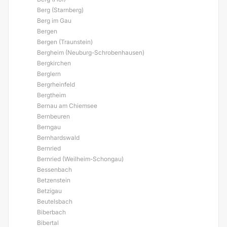
Berg (Starnberg)
Berg im Gau
Bergen
Bergen (Traunstein)
Bergheim (Neuburg-Schrobenhausen)
Bergkirchen
Berglern
Bergrheinfeld
Bergtheim
Bernau am Chiemsee
Bernbeuren
Berngau
Bernhardswald
Bernried
Bernried (Weilheim-Schongau)
Bessenbach
Betzenstein
Betzigau
Beutelsbach
Biberbach
Bibertal