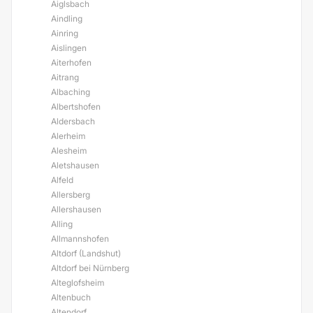
Aiglsbach
Aindling
Ainring
Aislingen
Aiterhofen
Aitrang
Albaching
Albertshofen
Aldersbach
Alerheim
Alesheim
Aletshausen
Alfeld
Allersberg
Allershausen
Alling
Allmannshofen
Altdorf (Landshut)
Altdorf bei Nürnberg
Alteglofsheim
Altenbuch
Altendorf