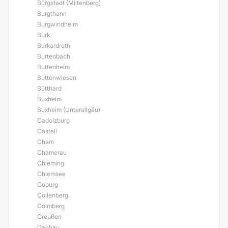
Bürgstadt (Miltenberg)
Burgthann
Burgwindheim
Burk
Burkardroth
Burtenbach
Buttenheim
Buttenwiesen
Bütthard
Buxheim
Buxheim (Unterallgäu)
Cadolzburg
Castell
Cham
Chamerau
Chieming
Chiemsee
Coburg
Collenberg
Colmberg
Creußen
Dachau