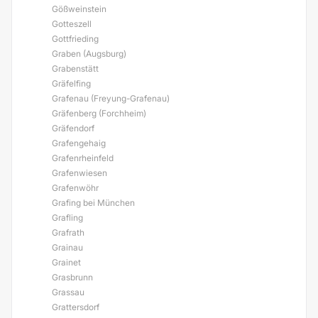
Gößweinstein
Gotteszell
Gottfrieding
Graben (Augsburg)
Grabenstätt
Gräfelfing
Grafenau (Freyung-Grafenau)
Gräfenberg (Forchheim)
Gräfendorf
Grafengehaig
Grafenrheinfeld
Grafenwiesen
Grafenwöhr
Grafing bei München
Grafling
Grafrath
Grainau
Grainet
Grasbrunn
Grassau
Grattersdorf