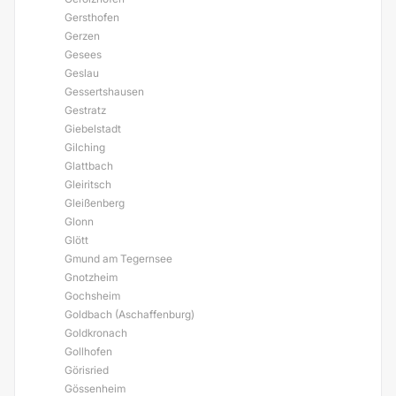
Gersthofen
Gerzen
Gesees
Geslau
Gessertshausen
Gestratz
Giebelstadt
Gilching
Glattbach
Gleiritsch
Gleißenberg
Glonn
Glött
Gmund am Tegernsee
Gnotzheim
Gochsheim
Goldbach (Aschaffenburg)
Goldkronach
Gollhofen
Görisried
Gössenheim