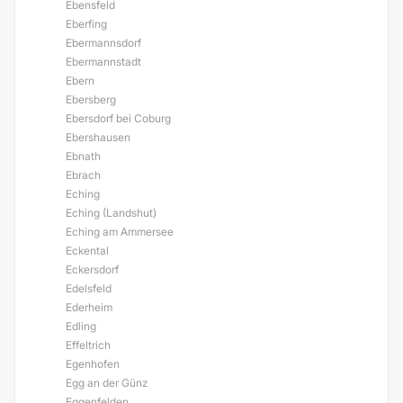
Ebensfeld
Eberfing
Ebermannsdorf
Ebermannstadt
Ebern
Ebersberg
Ebersdorf bei Coburg
Ebershausen
Ebnath
Ebrach
Eching
Eching (Landshut)
Eching am Ammersee
Eckental
Eckersdorf
Edelsfeld
Ederheim
Edling
Effeltrich
Egenhofen
Egg an der Günz
Eggenfelden