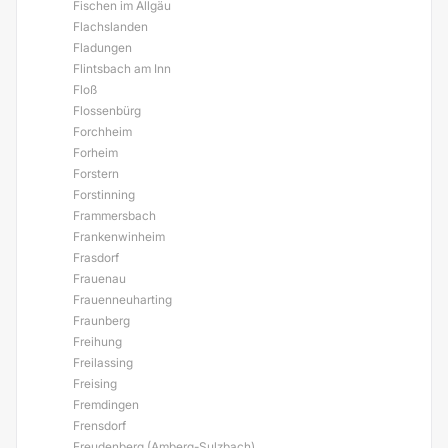
Fischen im Allgäu
Flachslanden
Fladungen
Flintsbach am Inn
Floß
Flossenbürg
Forchheim
Forheim
Forstern
Forstinning
Frammersbach
Frankenwinheim
Frasdorf
Frauenau
Frauenneuharting
Fraunberg
Freihung
Freilassing
Freising
Fremdingen
Frensdorf
Freudenberg (Amberg-Sulzbach)