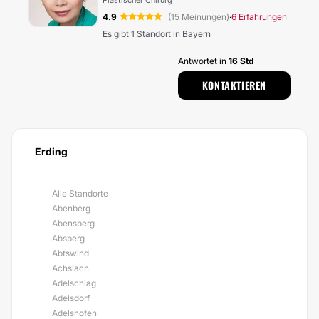
Plastischer Chirurg
4.9
(15 Meinungen)
6 Erfahrungen
·
Es gibt 1 Standort in Bayern
Antwortet in
16 Std
KONTAKTIEREN
Erding
Alle Standorte
Abenberg
Abensberg
Absberg
Abtswind
Achslach
Adelschlag
Adelsdorf
Adelshofen