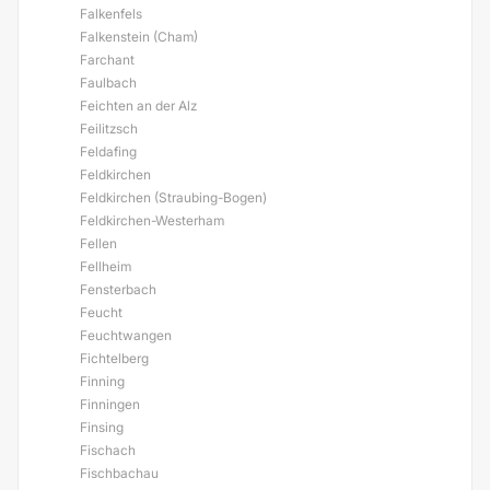
Falkenfels
Falkenstein (Cham)
Farchant
Faulbach
Feichten an der Alz
Feilitzsch
Feldafing
Feldkirchen
Feldkirchen (Straubing-Bogen)
Feldkirchen-Westerham
Fellen
Fellheim
Fensterbach
Feucht
Feuchtwangen
Fichtelberg
Finning
Finningen
Finsing
Fischach
Fischbachau