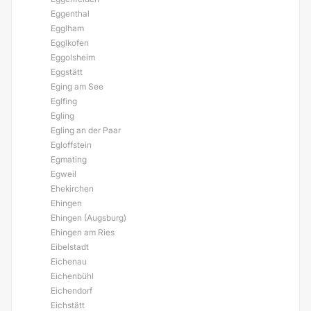
Eggenthal
Egglham
Egglkofen
Eggolsheim
Eggstätt
Eging am See
Eglfing
Egling
Egling an der Paar
Egloffstein
Egmating
Egweil
Ehekirchen
Ehingen
Ehingen (Augsburg)
Ehingen am Ries
Eibelstadt
Eichenau
Eichenbühl
Eichendorf
Eichstätt