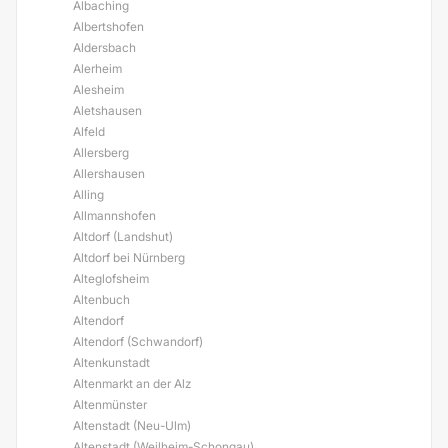
Albaching
Albertshofen
Aldersbach
Alerheim
Alesheim
Aletshausen
Alfeld
Allersberg
Allershausen
Alling
Allmannshofen
Altdorf (Landshut)
Altdorf bei Nürnberg
Alteglofsheim
Altenbuch
Altendorf
Altendorf (Schwandorf)
Altenkunstadt
Altenmarkt an der Alz
Altenmünster
Altenstadt (Neu-Ulm)
Altenstadt (Weilheim-Schongau)