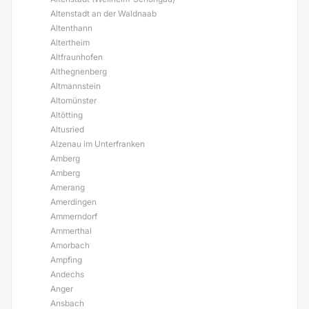
Altenstadt an der Waldnaab
Altenthann
Altertheim
Altfraunhofen
Althegnenberg
Altmannstein
Altomünster
Altötting
Altusried
Alzenau im Unterfranken
Amberg
Amberg
Amerang
Amerdingen
Ammerndorf
Ammerthal
Amorbach
Ampfing
Andechs
Anger
Ansbach