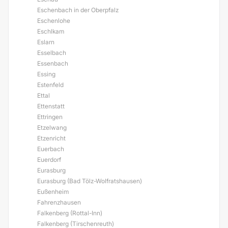
Eschenbach in der Oberpfalz
Eschenlohe
Eschlkam
Eslarn
Esselbach
Essenbach
Essing
Estenfeld
Ettal
Ettenstatt
Ettringen
Etzelwang
Etzenricht
Euerbach
Euerdorf
Eurasburg
Eurasburg (Bad Tölz-Wolfratshausen)
Eußenheim
Fahrenzhausen
Falkenberg (Rottal-Inn)
Falkenberg (Tirschenreuth)