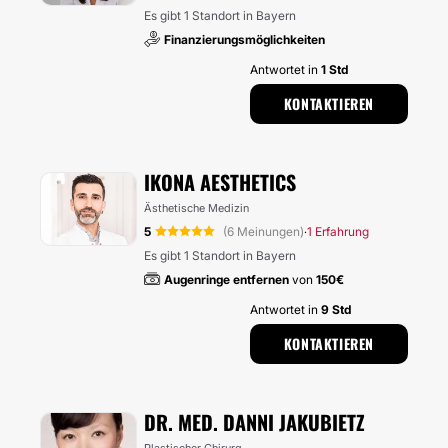
Es gibt 1 Standort in Bayern
Finanzierungsmöglichkeiten
Antwortet in
1 Std
KONTAKTIEREN
IKONA AESTHETICS
Ästhetische Medizin
5
(6 Meinungen)
1 Erfahrung
·
Es gibt 1 Standort in Bayern
Augenringe entfernen
von
150€
Antwortet in
9 Std
KONTAKTIEREN
DR. MED. DANNI JAKUBIETZ