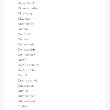
Dinkelsbühl
Dinkelscherben
Dirlewang
Dittelbrunn
Dittenheim
Döhlau
Dollnstein
Dombühl
Donaustauf
Donauwörth
Donnersdorf
Dorfen
Dörfles-Esbach
Dorfprozelten
Dormitz
Drachselsried
Duggendorf
Durach
Dürrlauingen
Dürrwangen
Ebelsbach