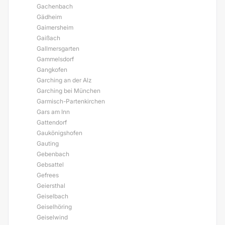
Gachenbach
Gädheim
Gaimersheim
Gaißach
Gallmersgarten
Gammelsdorf
Gangkofen
Garching an der Alz
Garching bei München
Garmisch-Partenkirchen
Gars am Inn
Gattendorf
Gaukönigshofen
Gauting
Gebenbach
Gebsattel
Gefrees
Geiersthal
Geiselbach
Geiselhöring
Geiselwind