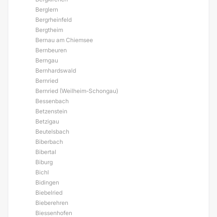
Berglern
Bergrheinfeld
Bergtheim
Bernau am Chiemsee
Bernbeuren
Berngau
Bernhardswald
Bernried
Bernried (Weilheim-Schongau)
Bessenbach
Betzenstein
Betzigau
Beutelsbach
Biberbach
Bibertal
Biburg
Bichl
Bidingen
Biebelried
Bieberehren
Biessenhofen