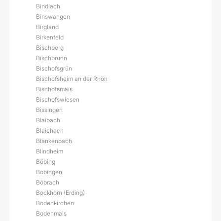
Bindlach
Binswangen
Birgland
Birkenfeld
Bischberg
Bischbrunn
Bischofsgrün
Bischofsheim an der Rhön
Bischofsmais
Bischofswiesen
Bissingen
Blaibach
Blaichach
Blankenbach
Blindheim
Böbing
Bobingen
Böbrach
Bockhorn (Erding)
Bodenkirchen
Bodenmais