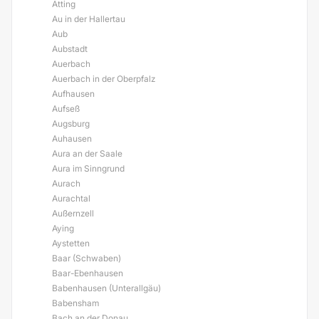
Atting
Au in der Hallertau
Aub
Aubstadt
Auerbach
Auerbach in der Oberpfalz
Aufhausen
Aufseß
Augsburg
Auhausen
Aura an der Saale
Aura im Sinngrund
Aurach
Aurachtal
Außernzell
Aying
Aystetten
Baar (Schwaben)
Baar-Ebenhausen
Babenhausen (Unterallgäu)
Babensham
Bach an der Donau