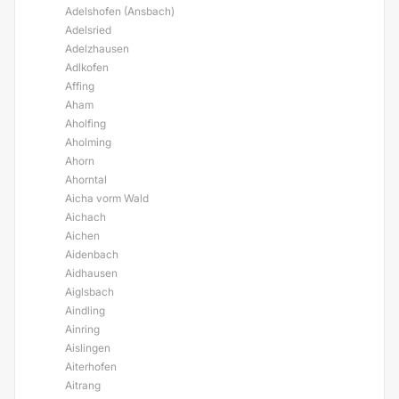
Adelshofen (Ansbach)
Adelsried
Adelzhausen
Adlkofen
Affing
Aham
Aholfing
Aholming
Ahorn
Ahorntal
Aicha vorm Wald
Aichach
Aichen
Aidenbach
Aidhausen
Aiglsbach
Aindling
Ainring
Aislingen
Aiterhofen
Aitrang