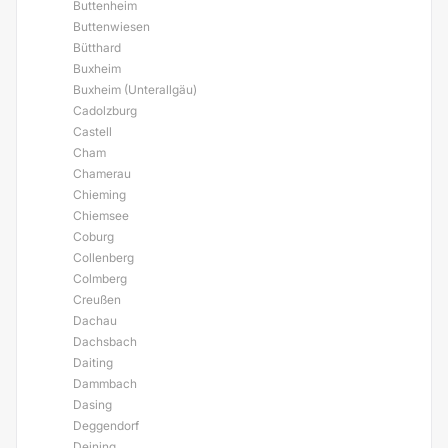
Buttenheim
Buttenwiesen
Bütthard
Buxheim
Buxheim (Unterallgäu)
Cadolzburg
Castell
Cham
Chamerau
Chieming
Chiemsee
Coburg
Collenberg
Colmberg
Creußen
Dachau
Dachsbach
Daiting
Dammbach
Dasing
Deggendorf
Deining