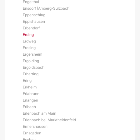
Engelthal
Ensdorf (Amberg-Sulzbach)
Eppenschlag
Eppishausen
Erbendorf
Erding
Erdweg
Eresing
Ergersheim
Ergolding
Ergoldsbach
Erharting
Ering
Erkheim
Erlabrunn
Erlangen
Erlbach
Erlenbach am Main
Erlenbach bei Marktheidenfeld
Ermershausen
Ernsgaden
Eschau