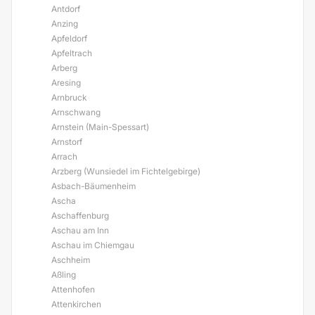
Antdorf
Anzing
Apfeldorf
Apfeltrach
Arberg
Aresing
Arnbruck
Arnschwang
Arnstein (Main-Spessart)
Arnstorf
Arrach
Arzberg (Wunsiedel im Fichtelgebirge)
Asbach-Bäumenheim
Ascha
Aschaffenburg
Aschau am Inn
Aschau im Chiemgau
Aschheim
Aßling
Attenhofen
Attenkirchen