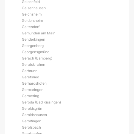
Geisenfeld
Geisenhausen
Gelchsheim
Geldersheim
Geltendorf
Gemünden am Main
Genderkingen
Georgenberg
Georgensgmünd
Gerach (Bamberg)
Geratskirchen
Gerbrunn
Geretsried
Gerhardshofen
Germaringen
Germering
Geroda (Bad Kissingen)
Geroldsgrün
Geroldshausen
Gerolfingen
Gerolsbach
Gerolzhofen