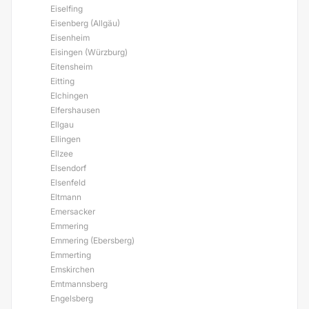
Eiselfing
Eisenberg (Allgäu)
Eisenheim
Eisingen (Würzburg)
Eitensheim
Eitting
Elchingen
Elfershausen
Ellgau
Ellingen
Ellzee
Elsendorf
Elsenfeld
Eltmann
Emersacker
Emmering
Emmering (Ebersberg)
Emmerting
Emskirchen
Emtmannsberg
Engelsberg