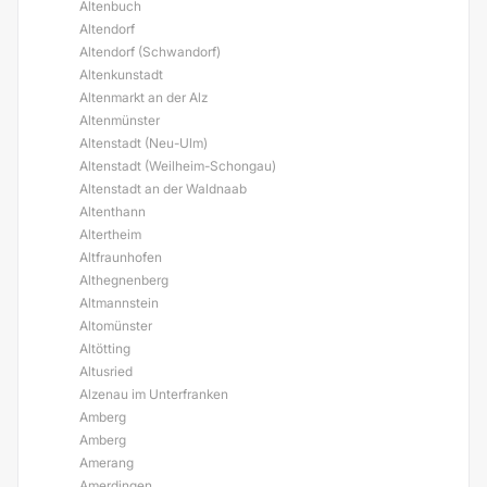
Altenbuch
Altendorf
Altendorf (Schwandorf)
Altenkunstadt
Altenmarkt an der Alz
Altenmünster
Altenstadt (Neu-Ulm)
Altenstadt (Weilheim-Schongau)
Altenstadt an der Waldnaab
Altenthann
Altertheim
Altfraunhofen
Althegnenberg
Altmannstein
Altomünster
Altötting
Altusried
Alzenau im Unterfranken
Amberg
Amberg
Amerang
Amerdingen