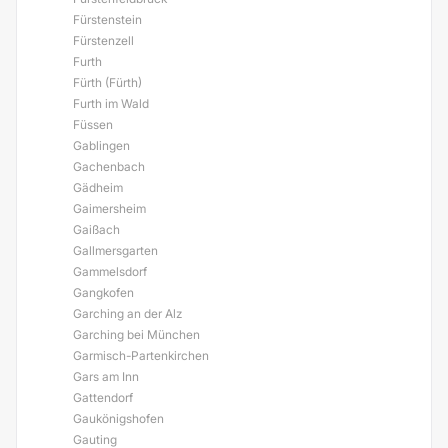
Fürstenstein
Fürstenzell
Furth
Fürth (Fürth)
Furth im Wald
Füssen
Gablingen
Gachenbach
Gädheim
Gaimersheim
Gaißach
Gallmersgarten
Gammelsdorf
Gangkofen
Garching an der Alz
Garching bei München
Garmisch-Partenkirchen
Gars am Inn
Gattendorf
Gaukönigshofen
Gauting