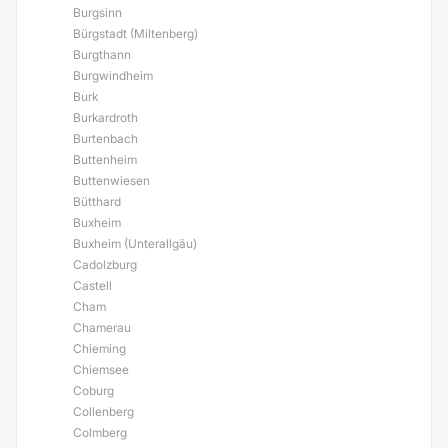
Burgsinn
Bürgstadt (Miltenberg)
Burgthann
Burgwindheim
Burk
Burkardroth
Burtenbach
Buttenheim
Buttenwiesen
Bütthard
Buxheim
Buxheim (Unterallgäu)
Cadolzburg
Castell
Cham
Chamerau
Chieming
Chiemsee
Coburg
Collenberg
Colmberg