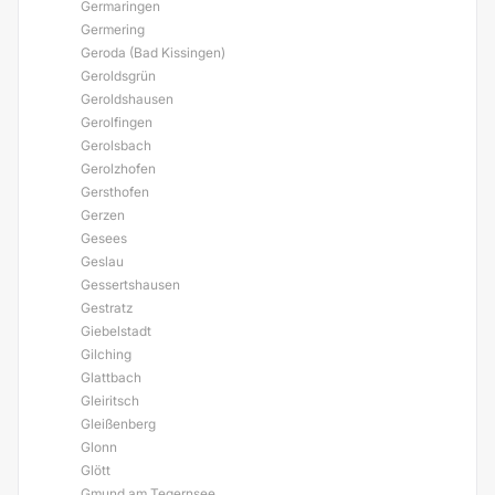
Germaringen
Germering
Geroda (Bad Kissingen)
Geroldsgrün
Geroldshausen
Gerolfingen
Gerolsbach
Gerolzhofen
Gersthofen
Gerzen
Gesees
Geslau
Gessertshausen
Gestratz
Giebelstadt
Gilching
Glattbach
Gleiritsch
Gleißenberg
Glonn
Glött
Gmund am Tegernsee