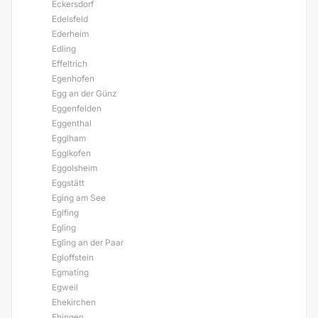
Eckersdorf
Edelsfeld
Ederheim
Edling
Effeltrich
Egenhofen
Egg an der Günz
Eggenfelden
Eggenthal
Egglham
Egglkofen
Eggolsheim
Eggstätt
Eging am See
Eglfing
Egling
Egling an der Paar
Egloffstein
Egmating
Egweil
Ehekirchen
Ehingen