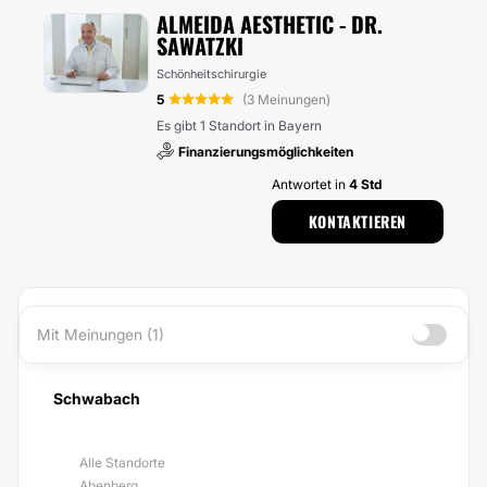
ALMEIDA AESTHETIC - DR.
SAWATZKI
Schönheitschirurgie
5
(3 Meinungen)
Es gibt 1 Standort in Bayern
Finanzierungsmöglichkeiten
Antwortet in
4 Std
KONTAKTIEREN
Mit Meinungen (1)
Schwabach
Alle Standorte
Abenberg