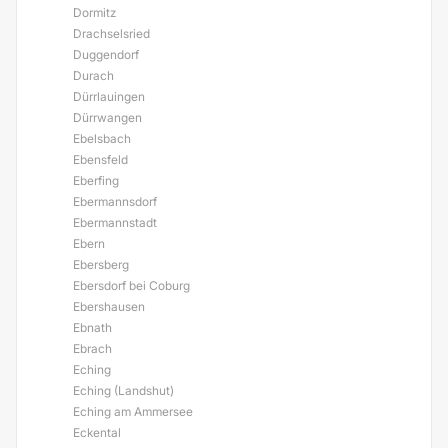
Dormitz
Drachselsried
Duggendorf
Durach
Dürrlauingen
Dürrwangen
Ebelsbach
Ebensfeld
Eberfing
Ebermannsdorf
Ebermannstadt
Ebern
Ebersberg
Ebersdorf bei Coburg
Ebershausen
Ebnath
Ebrach
Eching
Eching (Landshut)
Eching am Ammersee
Eckental