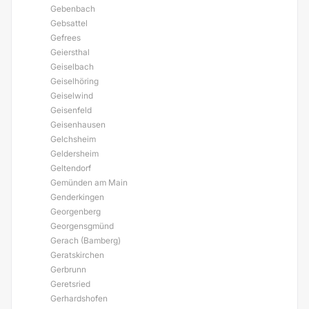
Gebenbach
Gebsattel
Gefrees
Geiersthal
Geiselbach
Geiselhöring
Geiselwind
Geisenfeld
Geisenhausen
Gelchsheim
Geldersheim
Geltendorf
Gemünden am Main
Genderkingen
Georgenberg
Georgensgmünd
Gerach (Bamberg)
Geratskirchen
Gerbrunn
Geretsried
Gerhardshofen