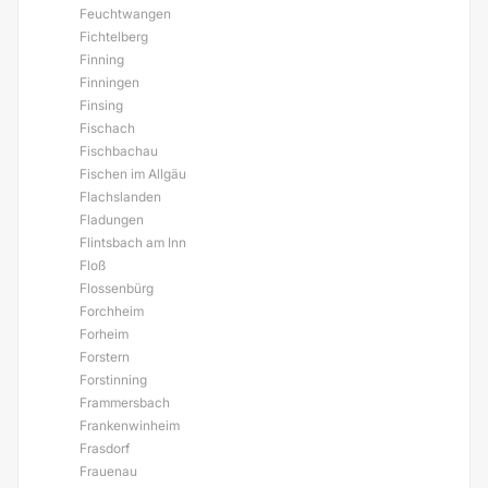
Feuchtwangen
Fichtelberg
Finning
Finningen
Finsing
Fischach
Fischbachau
Fischen im Allgäu
Flachslanden
Fladungen
Flintsbach am Inn
Floß
Flossenbürg
Forchheim
Forheim
Forstern
Forstinning
Frammersbach
Frankenwinheim
Frasdorf
Frauenau