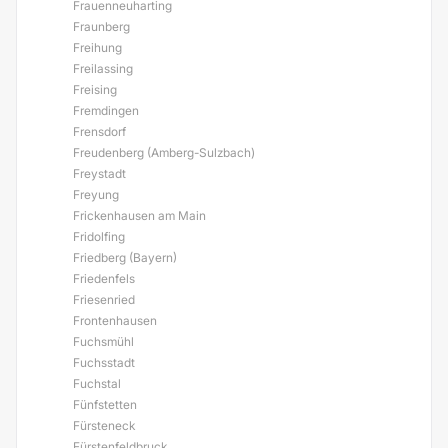
Frauenneuharting
Fraunberg
Freihung
Freilassing
Freising
Fremdingen
Frensdorf
Freudenberg (Amberg-Sulzbach)
Freystadt
Freyung
Frickenhausen am Main
Fridolfing
Friedberg (Bayern)
Friedenfels
Friesenried
Frontenhausen
Fuchsmühl
Fuchsstadt
Fuchstal
Fünfstetten
Fürsteneck
Fürstenfeldbruck