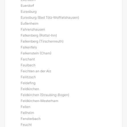
Euerdorf
Eurasburg
Eurasburg (Bad Tölz-Wolfratshausen)
Eußenheim
Fahrenzhausen
Falkenberg (Rottal-Inn)
Falkenberg (Tirschenreuth)
Falkenfels
Falkenstein (Cham)
Farchant
Faulbach
Feichten an der Alz
Feilitzsch
Feldafing
Feldkirchen
Feldkirchen (Straubing-Bogen)
Feldkirchen-Westerham
Fellen
Fellheim
Fensterbach
Feucht