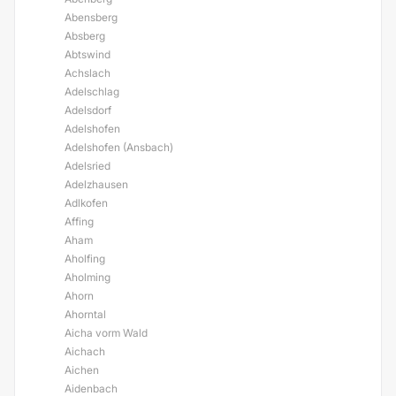
Abensberg
Absberg
Abtswind
Achslach
Adelschlag
Adelsdorf
Adelshofen
Adelshofen (Ansbach)
Adelsried
Adelzhausen
Adlkofen
Affing
Aham
Aholfing
Aholming
Ahorn
Ahorntal
Aicha vorm Wald
Aichach
Aichen
Aidenbach