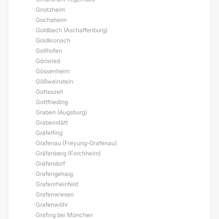
Gnotzheim
Gochsheim
Goldbach (Aschaffenburg)
Goldkronach
Gollhofen
Görisried
Gössenheim
Gößweinstein
Gotteszell
Gottfrieding
Graben (Augsburg)
Grabenstätt
Gräfelfing
Grafenau (Freyung-Grafenau)
Gräfenberg (Forchheim)
Gräfendorf
Grafengehaig
Grafenrheinfeld
Grafenwiesen
Grafenwöhr
Grafing bei München