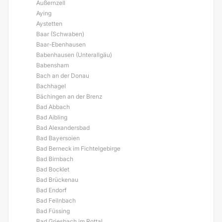
Außernzell
Aying
Aystetten
Baar (Schwaben)
Baar-Ebenhausen
Babenhausen (Unterallgäu)
Babensham
Bach an der Donau
Bachhagel
Bächingen an der Brenz
Bad Abbach
Bad Aibling
Bad Alexandersbad
Bad Bayersoien
Bad Berneck im Fichtelgebirge
Bad Birnbach
Bad Bocklet
Bad Brückenau
Bad Endorf
Bad Feilnbach
Bad Füssing
Bad Griesbach im Rottal