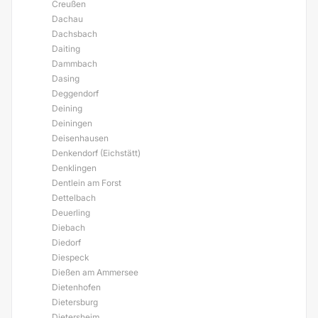
Creußen
Dachau
Dachsbach
Daiting
Dammbach
Dasing
Deggendorf
Deining
Deiningen
Deisenhausen
Denkendorf (Eichstätt)
Denklingen
Dentlein am Forst
Dettelbach
Deuerling
Diebach
Diedorf
Diespeck
Dießen am Ammersee
Dietenhofen
Dietersburg
Dietersheim