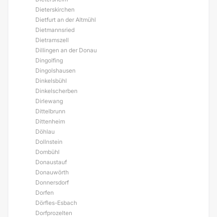
Dieterskirchen
Dietfurt an der Altmühl
Dietmannsried
Dietramszell
Dillingen an der Donau
Dingolfing
Dingolshausen
Dinkelsbühl
Dinkelscherben
Dirlewang
Dittelbrunn
Dittenheim
Döhlau
Dollnstein
Dombühl
Donaustauf
Donauwörth
Donnersdorf
Dorfen
Dörfles-Esbach
Dorfprozelten