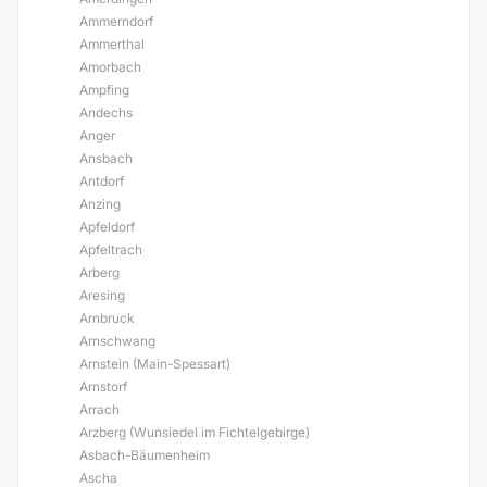
Ammerndorf
Ammerthal
Amorbach
Ampfing
Andechs
Anger
Ansbach
Antdorf
Anzing
Apfeldorf
Apfeltrach
Arberg
Aresing
Arnbruck
Arnschwang
Arnstein (Main-Spessart)
Arnstorf
Arrach
Arzberg (Wunsiedel im Fichtelgebirge)
Asbach-Bäumenheim
Ascha