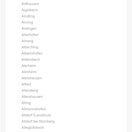
Aidhausen
Aiglsbach
Aindling
Ainring
Aislingen
Aiterhofen
Aitrang
Albaching
Albertshofen
Aldersbach
Alerheim
Alesheim
Aletshausen
Alfeld
Allersberg
Allershausen
Alling
Allmannshofen
Altdorf (Landshut)
Altdorf bei Nürnberg
Alteglofsheim