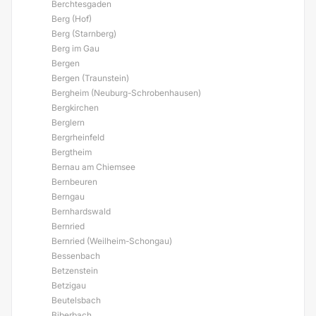
Berchtesgaden
Berg (Hof)
Berg (Starnberg)
Berg im Gau
Bergen
Bergen (Traunstein)
Bergheim (Neuburg-Schrobenhausen)
Bergkirchen
Berglern
Bergrheinfeld
Bergtheim
Bernau am Chiemsee
Bernbeuren
Berngau
Bernhardswald
Bernried
Bernried (Weilheim-Schongau)
Bessenbach
Betzenstein
Betzigau
Beutelsbach
Biberbach