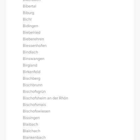
Bibertal
Biburg
Bichl
Bidingen
Biebelried
Bieberehren
Biessenhofen
Bindlach
Binswangen
Birgland
Birkenfeld
Bischberg
Bischbrunn
Bischofsgrün
Bischofsheim an der Rhön
Bischofsmais
Bischofswiesen
Bissingen
Blaibach
Blaichach
Blankenbach