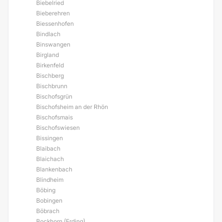
Biebelried
Bieberehren
Biessenhofen
Bindlach
Binswangen
Birgland
Birkenfeld
Bischberg
Bischbrunn
Bischofsgrün
Bischofsheim an der Rhön
Bischofsmais
Bischofswiesen
Bissingen
Blaibach
Blaichach
Blankenbach
Blindheim
Böbing
Bobingen
Böbrach
Bockhorn (Erding)