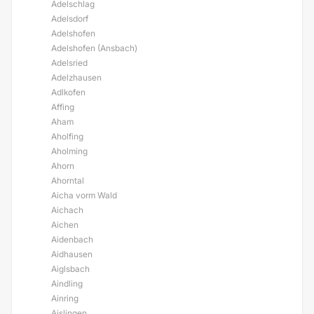
Adelschlag
Adelsdorf
Adelshofen
Adelshofen (Ansbach)
Adelsried
Adelzhausen
Adlkofen
Affing
Aham
Aholfing
Aholming
Ahorn
Ahorntal
Aicha vorm Wald
Aichach
Aichen
Aidenbach
Aidhausen
Aiglsbach
Aindling
Ainring
Aislingen