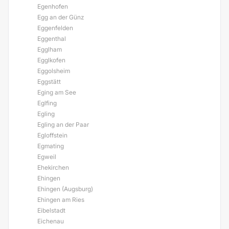
Egenhofen
Egg an der Günz
Eggenfelden
Eggenthal
Egglham
Egglkofen
Eggolsheim
Eggstätt
Eging am See
Eglfing
Egling
Egling an der Paar
Egloffstein
Egmating
Egweil
Ehekirchen
Ehingen
Ehingen (Augsburg)
Ehingen am Ries
Eibelstadt
Eichenau