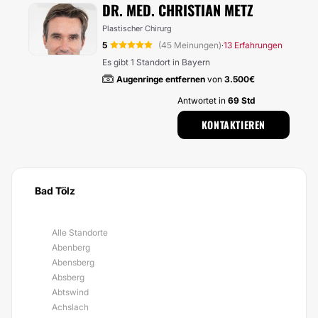
DR. MED. CHRISTIAN METZ
Plastischer Chirurg
5
(45 Meinungen)
13 Erfahrungen
·
Es gibt 1 Standort in Bayern
Augenringe entfernen
von
3.500€
Antwortet in
69 Std
KONTAKTIEREN
Bad Tölz
Alle Standorte
Abenberg
Abensberg
Absberg
Abtswind
Achslach