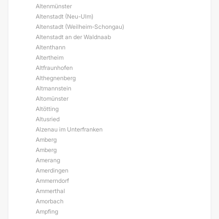
Altenmünster
Altenstadt (Neu-Ulm)
Altenstadt (Weilheim-Schongau)
Altenstadt an der Waldnaab
Altenthann
Altertheim
Altfraunhofen
Althegnenberg
Altmannstein
Altomünster
Altötting
Altusried
Alzenau im Unterfranken
Amberg
Amberg
Amerang
Amerdingen
Ammerndorf
Ammerthal
Amorbach
Ampfing