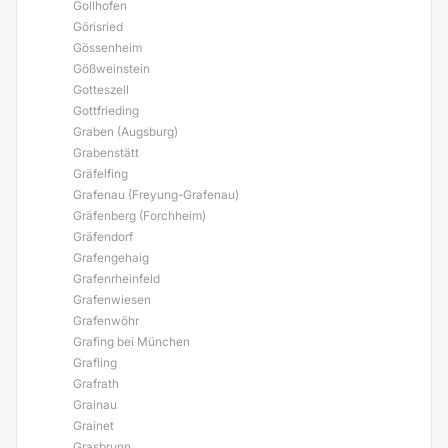
Gollhofen
Görisried
Gössenheim
Gößweinstein
Gotteszell
Gottfrieding
Graben (Augsburg)
Grabenstätt
Gräfelfing
Grafenau (Freyung-Grafenau)
Gräfenberg (Forchheim)
Gräfendorf
Grafengehaig
Grafenrheinfeld
Grafenwiesen
Grafenwöhr
Grafing bei München
Grafling
Grafrath
Grainau
Grainet
Grasbrunn