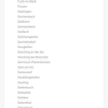
Furth im Wald
Füssen
Gablingen
Gachenbach
Gädheim
Gaimersheim
Gaißach
Gallmersgarten
Gammelsdorf
Gangkofen
Garching an der Alz
Garching bei München
Garmisch-Partenkirchen
Gars am Inn
Gattendorf
Gaukönigshofen
Gauting
Gebenbach
Gebsattel
Gefrees
Geiersthal
Geiselbach