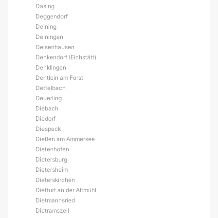
Dasing
Deggendorf
Deining
Deiningen
Deisenhausen
Denkendorf (Eichstätt)
Denklingen
Dentlein am Forst
Dettelbach
Deuerling
Diebach
Diedorf
Diespeck
Dießen am Ammersee
Dietenhofen
Dietersburg
Dietersheim
Dieterskirchen
Dietfurt an der Altmühl
Dietmannsried
Dietramszell