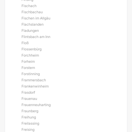
Fischach
Fischbachau
Fischen im Allgäu
Flachslanden
Fladungen
Flintsbach am Inn
Floß
Flossenbürg
Forchheim
Forheim
Forstern
Forstinning
Frammersbach
Frankenwinheim
Frasdorf
Frauenau
Frauenneuharting
Fraunberg
Freihung
Freilassing
Freising