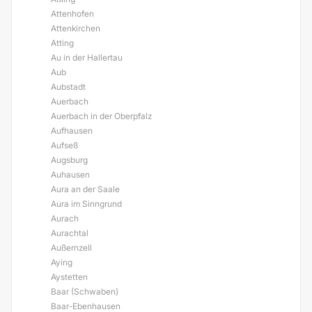
Attenhofen
Attenkirchen
Atting
Au in der Hallertau
Aub
Aubstadt
Auerbach
Auerbach in der Oberpfalz
Aufhausen
Aufseß
Augsburg
Auhausen
Aura an der Saale
Aura im Sinngrund
Aurach
Aurachtal
Außernzell
Aying
Aystetten
Baar (Schwaben)
Baar-Ebenhausen