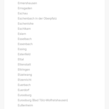
Ermershausen
Ernsgaden
Eschau
Eschenbach in der Oberpfalz
Eschenlohe
Eschlkam
Eslarn
Esselbach
Essenbach
Essing
Estenfeld
Ettal
Ettenstatt
Ettringen
Etzelwang
Etzenricht
Euerbach
Euerdorf
Eurasburg
Eurasburg (Bad Tölz-Wolfratshausen)
Eußenheim