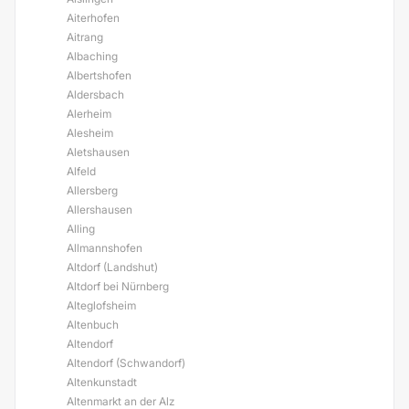
Aiterhofen
Aitrang
Albaching
Albertshofen
Aldersbach
Alerheim
Alesheim
Aletshausen
Alfeld
Allersberg
Allershausen
Alling
Allmannshofen
Altdorf (Landshut)
Altdorf bei Nürnberg
Alteglofsheim
Altenbuch
Altendorf
Altendorf (Schwandorf)
Altenkunstadt
Altenmarkt an der Alz