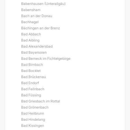
Babenhausen (Unterallgäu)
Babensham
Bach an der Donau
Bachhagel
Bächingen an der Brenz
Bad Abbach
Bad Aibling
Bad Alexandersbad
Bad Bayersoien
Bad Berneck im Fichtelgebirge
Bad Birnbach
Bad Bocklet
Bad Brückenau
Bad Endorf
Bad Feilnbach
Bad Füssing
Bad Griesbach im Rottal
Bad Grönenbach
Bad Heilbrunn
Bad Hindelang
Bad Kissingen