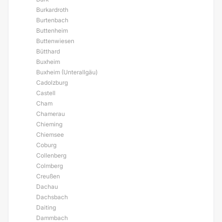
Burkardroth
Burtenbach
Buttenheim
Buttenwiesen
Bütthard
Buxheim
Buxheim (Unterallgäu)
Cadolzburg
Castell
Cham
Chamerau
Chieming
Chiemsee
Coburg
Collenberg
Colmberg
Creußen
Dachau
Dachsbach
Daiting
Dammbach