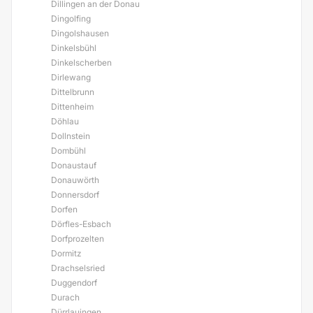
Dillingen an der Donau
Dingolfing
Dingolshausen
Dinkelsbühl
Dinkelscherben
Dirlewang
Dittelbrunn
Dittenheim
Döhlau
Dollnstein
Dombühl
Donaustauf
Donauwörth
Donnersdorf
Dorfen
Dörfles-Esbach
Dorfprozelten
Dormitz
Drachselsried
Duggendorf
Durach
Dürrlauingen