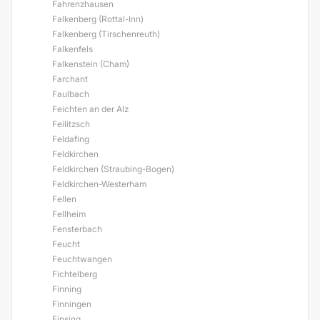
Fahrenzhausen
Falkenberg (Rottal-Inn)
Falkenberg (Tirschenreuth)
Falkenfels
Falkenstein (Cham)
Farchant
Faulbach
Feichten an der Alz
Feilitzsch
Feldafing
Feldkirchen
Feldkirchen (Straubing-Bogen)
Feldkirchen-Westerham
Fellen
Fellheim
Fensterbach
Feucht
Feuchtwangen
Fichtelberg
Finning
Finningen
Finsing