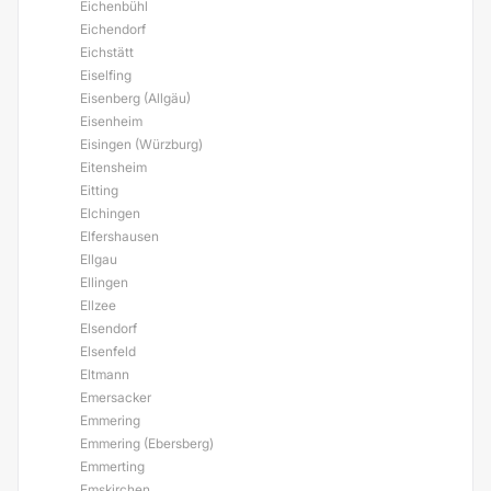
Eichenbühl
Eichendorf
Eichstätt
Eiselfing
Eisenberg (Allgäu)
Eisenheim
Eisingen (Würzburg)
Eitensheim
Eitting
Elchingen
Elfershausen
Ellgau
Ellingen
Ellzee
Elsendorf
Elsenfeld
Eltmann
Emersacker
Emmering
Emmering (Ebersberg)
Emmerting
Emskirchen