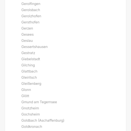
Gerolfingen
Gerolsbach
Gerolzhofen
Gersthofen
Gerzen
Gesees
Geslau
Gessertshausen
Gestratz
Giebelstadt
Gilching
Glattbach
Gleiritsch
Gleißenberg
Glonn
Glött
Gmund am Tegernsee
Gnotzheim
Gochsheim
Goldbach (Aschaffenburg)
Goldkronach