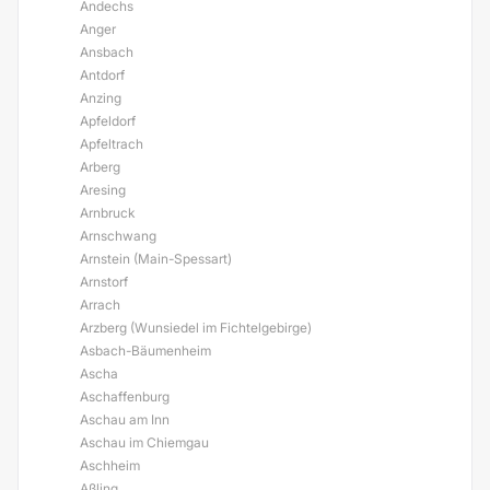
Andechs
Anger
Ansbach
Antdorf
Anzing
Apfeldorf
Apfeltrach
Arberg
Aresing
Arnbruck
Arnschwang
Arnstein (Main-Spessart)
Arnstorf
Arrach
Arzberg (Wunsiedel im Fichtelgebirge)
Asbach-Bäumenheim
Ascha
Aschaffenburg
Aschau am Inn
Aschau im Chiemgau
Aschheim
Aßling