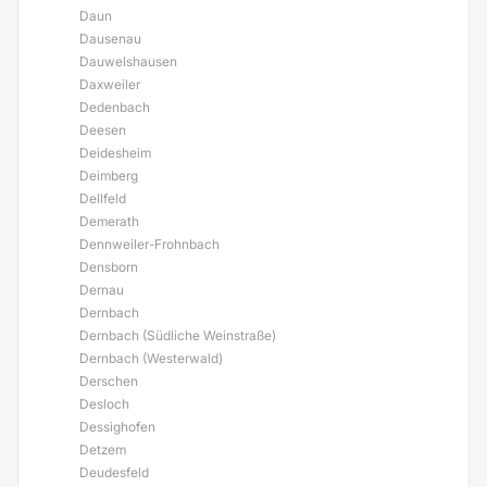
Daun
Dausenau
Dauwelshausen
Daxweiler
Dedenbach
Deesen
Deidesheim
Deimberg
Dellfeld
Demerath
Dennweiler-Frohnbach
Densborn
Dernau
Dernbach
Dernbach (Südliche Weinstraße)
Dernbach (Westerwald)
Derschen
Desloch
Dessighofen
Detzem
Deudesfeld