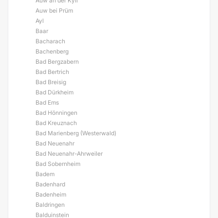
Auw an der Kyll
Auw bei Prüm
Ayl
Baar
Bacharach
Bachenberg
Bad Bergzabern
Bad Bertrich
Bad Breisig
Bad Dürkheim
Bad Ems
Bad Hönningen
Bad Kreuznach
Bad Marienberg (Westerwald)
Bad Neuenahr
Bad Neuenahr-Ahrweiler
Bad Sobernheim
Badem
Badenhard
Badenheim
Baldringen
Balduinstein