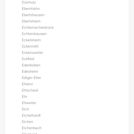
Dürrholz
Ebernhahn
Ebertshausen
Ebertsheim
Echternacherbrück
Echtershausen
Eckelsheim
Eckenroth
Eckersweiler
Eckfeld
Edenkoben
Edesheim
Ediger-Eller
Ehlenz
Ehlscheid
Ehr
Ehweiler
Eich
Eichelhardt
Eichen
Eichenbach