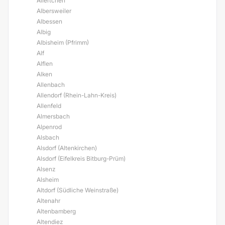
Ailertchen
Albersweiler
Albessen
Albig
Albisheim (Pfrimm)
Alf
Alflen
Alken
Allenbach
Allendorf (Rhein-Lahn-Kreis)
Allenfeld
Almersbach
Alpenrod
Alsbach
Alsdorf (Altenkirchen)
Alsdorf (Eifelkreis Bitburg-Prüm)
Alsenz
Alsheim
Altdorf (Südliche Weinstraße)
Altenahr
Altenbamberg
Altendiez