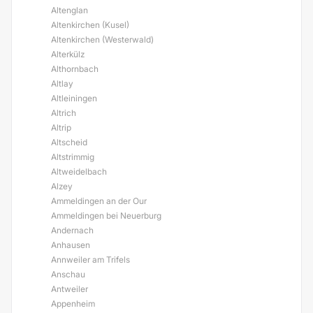
Altenglan
Altenkirchen (Kusel)
Altenkirchen (Westerwald)
Alterkülz
Althornbach
Altlay
Altleiningen
Altrich
Altrip
Altscheid
Altstrimmig
Altweidelbach
Alzey
Ammeldingen an der Our
Ammeldingen bei Neuerburg
Andernach
Anhausen
Annweiler am Trifels
Anschau
Antweiler
Appenheim