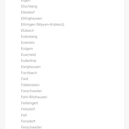
Etgert
Etschberg
Etteldorf
Ettinghausen
Ettringen (Mayen-Koblenz)
Etzbach
Eulenberg
Eulenbis
Eulgem
Euscheid
Eußerthal
Ewighausen
Fachbach
Faid
Falkenstein
Farschweiler
Fehl-Ritzhausen
Feilbingert
Feilsdorf
Fell
Fensdorf
Ferschweiler