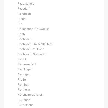
Feuerscheid
Feusdorf
Fiersbach
Filsen
Filz
Finkenbach-Gersweiler
Fisch
Fischbach
Fischbach (Kaiserslautern)
Fischbach bei Dahn
Fischbach-Oberraden
Flacht
Flammersfeld
Flemlingen
Fleringen
Fließem
Flomborn
Flonheim
Flörsheim-Dalsheim
Flußbach
Fluterschen