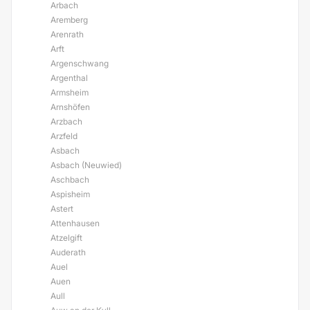
Arbach
Aremberg
Arenrath
Arft
Argenschwang
Argenthal
Armsheim
Arnshöfen
Arzbach
Arzfeld
Asbach
Asbach (Neuwied)
Aschbach
Aspisheim
Astert
Attenhausen
Atzelgift
Auderath
Auel
Auen
Aull