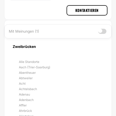
KONTAKTIEREN
Mit Meinungen (1)
Zweibrücken
Alle Standorte
Aach (Trier-Saarburg)
Abentheuer
Abtweiler
Acht
Achtelsbach
Adenau
Adenbach
Affler
Ahrbrück