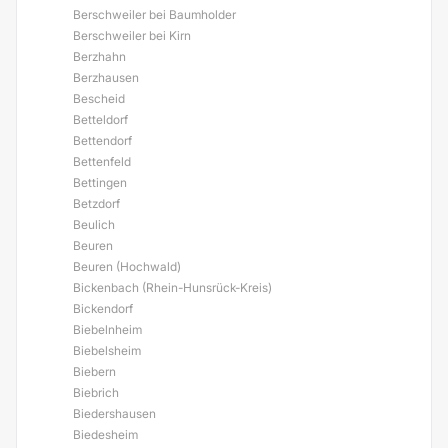
Berschweiler bei Baumholder
Berschweiler bei Kirn
Berzhahn
Berzhausen
Bescheid
Betteldorf
Bettendorf
Bettenfeld
Bettingen
Betzdorf
Beulich
Beuren
Beuren (Hochwald)
Bickenbach (Rhein-Hunsrück-Kreis)
Bickendorf
Biebelnheim
Biebelsheim
Biebern
Biebrich
Biedershausen
Biedesheim