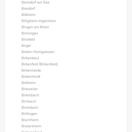
Biersdorf am See
Biesdorf
Bilkheim
Billigheim-Ingenheim
Bingen am Rhein
Binningen
Binsfeld
Birgel
Birken-Honigsessen
Birkenbeul
Birkenfeld (Birkenfeld)
Birkenheide
Birkenhördt
Birkheim
Birkweiler
Birlenbach
Birnbach
Birresborn
Birtlingen
Bischheim
Bissersheim