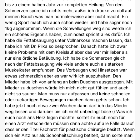
bis zu einem halben Jahr zur kompletten Heilung. Von den
Schmerzen spüre ich nichts mehr, außer ich drücke zu doll auf
meinen Bauch was man normalerweise aber nicht macht. Ein
wenig Sport mach ich auch schon wieder und habe sogar noch
1kg abgenommen. Wenn die Schwellungen weg sind werde ich
ein schönes Ergebnis haben, zumindest spricht alles dafür. Ich
habe die Fettabsaugung unter Vollnarkose machen lassen, das
habe ich mit Dr. Pilka so besprochen. Danach hatte ich zwar
kleine Probleme mit dem Kreislauf aber das war mir lieber als
nur eine örtliche Betäubung. Ich habe die Schmerzen gleich
nach der Fettabsaugung wie viele andere auch als starken
Muskelkater empfunden. Das Vorbeugen und Hinsetzen war
etwas schmerzlich aber es war wirklich auszuhalten. Den
Mieder habe ich von anfang an beim Duschen ausgezogen. Mit
Mieder zu duschen würde ich mich nicht gut fühlen und auch
nicht so sauber. Man muss nur aufpassen und keine schnellen
oder ruckartigen Bewegungen machen dann gehts schon. Ich
habe jetzt noch etwa zwei Wochen dann darf ich das Mieder
weg lassen und darüber bin ich nicht unbedingt böse :) Was ich
euch noch ans Herz legen möchte: solltet ihr euch noch für
einen Arzt entscheiden müssen dann achte auf alle Fälle darauf
dass er den Titel Facharzt für plastische Chirurgie besitzt. Wenn
sich ein Artz nur als Schönheitschirurg betitelt, dann sollte man