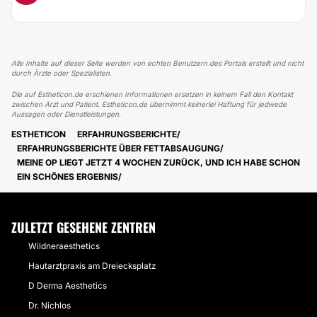
Alle Inhalte auf dieser Seite werden von echten Benutzern des Portals erstellt und nicht
durch Ärzte oder Spezialisten.
Die auf Estheticon.de erschienen Informationen ersetzen in keinem Fall den Kontakt
zwischen Arzt und Patient. Estheticon.de übernimmt keinerlei Haftung für jedwede
Aussagen oder Dienstleistungen.
ESTHETICON
ERFAHRUNGSBERICHTE
ERFAHRUNGSBERICHTE ÜBER FETTABSAUGUNG
MEINE OP LIEGT JETZT 4 WOCHEN ZURÜCK, UND ICH HABE SCHON
EIN SCHÖNES ERGEBNIS
ZULETZT GESEHENE ZENTREN
Wildneraesthetics
Hautarztpraxis am Dreiecksplatz
D Derma Aesthetics
Dr. Nichlos