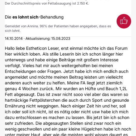
Der Durchschnittspreis von Fettabsaugung ist 2.150 €.
Die
es lohnt sich
-Behandlung
Gemeldet von Annina. 96% der Patienten haben angegeben, dass es
sich lohnt.
14.10.2014 · Aktualisierung: 15.08.2023
Hallo liebe Estheticon Leser, erst einmal möchte ich das Forum
hier wirklich loben. Als stille Leserin bin ich schon länger hier
unterwegs und habe einige Beiträge mit großem Interesse
verfolgt. Vieles hat mir auch weitergeholfen bei meinen
Entscheidungen oder Fragen. Jetzt habe ich mich endlich auch
angemeldet und möchte meinen Beitrag leisten um vielleicht
anderen auch weiter zu helfen. Meine FA liegt jetzt ziemlich
genau 4 Wochen zurück. Mir wurden an Hüfte und Bauch 1,2L
Fett abgesaugt. Das ist zwar nicht sooo viel aber das waren so
hartnäckige Fettpölsterchen die auch durch Sport und gesunde
Ernährung nicht weggingen. Nach einiger Zeit hin und her, soll
ich oder soll ich nicht, ist es nötig oder nicht usw habe ich mich
dazu entschlossen es machen zu lassen. Bis jetzt bin ich schon
sehr zufrieden. Die abgesaugten Stellen sind zwar noch ein
wenig geschwollen und ein paar kleine Hügelchen habe ich noch
unter meiner Haut, aber wie die meisten wohl wissen dauert es