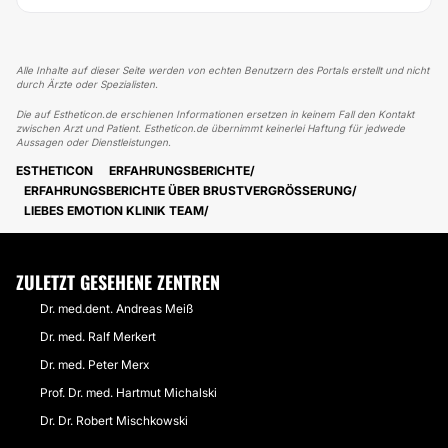
Alle Inhalte auf dieser Seite werden von echten Benutzern des Portals erstellt und nicht
durch Ärzte oder Spezialisten.
Die auf Estheticon.de erschienen Informationen ersetzen in keinem Fall den Kontakt
zwischen Arzt und Patient. Estheticon.de übernimmt keinerlei Haftung für jedwede
Aussagen oder Dienstleistungen.
ESTHETICON
ERFAHRUNGSBERICHTE
ERFAHRUNGSBERICHTE ÜBER BRUSTVERGRÖSSERUNG
LIEBES EMOTION KLINIK TEAM
ZULETZT GESEHENE ZENTREN
Dr. med.dent. Andreas Meiß
Dr. med. Ralf Merkert
Dr. med. Peter Merx
Prof. Dr. med. Hartmut Michalski
Dr. Dr. Robert Mischkowski