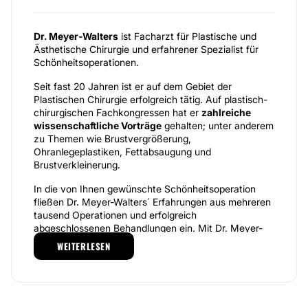
Dr. Meyer-Walters
ist Facharzt für Plastische und
Ästhetische Chirurgie und erfahrener Spezialist für
Schönheitsoperationen.
Seit fast 20 Jahren ist er auf dem Gebiet der
Plastischen Chirurgie erfolgreich tätig. Auf plastisch-
chirurgischen Fachkongressen hat er
zahlreiche
wissenschaftliche Vorträge
gehalten; unter anderem
zu Themen wie Brustvergrößerung,
Ohranlegeplastiken, Fettabsaugung und
Brustverkleinerung.
In die von Ihnen gewünschte Schönheitsoperation
fließen Dr. Meyer-Walters´ Erfahrungen aus mehreren
tausend Operationen und erfolgreich
abgeschlossenen Behandlungen ein. Mit Dr. Meyer-
Walters´
Operationserfahrungen
verfügen Sie bei
WEITERLESEN
Ihrer Schönheitsoperation über die besten
Voraussetzungen für Sicherheit in der
Schönheitschirurgie und für ästhetische Resultate.
Dr. Meyer-Walters ist ordentliches Mitglied der