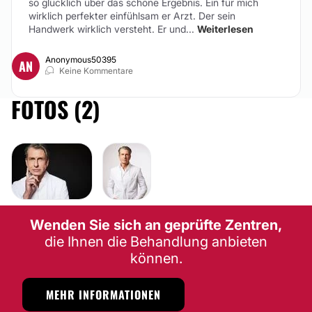
so glücklich über das schöne Ergebnis. Ein für mich
wirklich perfekter einfühlsam er Arzt. Der sein
Handwerk wirklich versteht. Er und...
Weiterlesen
Anonymous50395
AN
Keine Kommentare
FOTOS (2)
Wenden Sie sich an geprüfte Zentren,
die Ihnen die Behandlung anbieten
können.
MEHR INFORMATIONEN