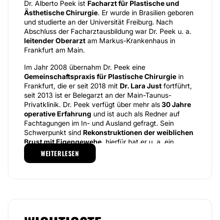
Dr. Alberto Peek ist
Facharzt für Plastische und
Ästhetische Chirurgie
. Er wurde in Brasilien geboren
und studierte an der Universität Freiburg. Nach
Abschluss der Facharztausbildung war Dr. Peek u. a.
leitender Oberarzt
am Markus-Krankenhaus in
Frankfurt am Main.
Im Jahr 2008 übernahm Dr. Peek eine
Gemeinschaftspraxis für Plastische Chirurgie
in
Frankfurt, die er seit 2018 mit
Dr. Lara Just
fortführt,
seit 2013 ist er Belegarzt an der Main-Taunus-
Privatklinik. Dr. Peek verfügt über mehr als
30 Jahre
operative Erfahrung
und ist auch als Redner auf
Fachtagungen im In- und Ausland gefragt. Sein
Schwerpunkt sind
Rekonstruktionen der weiblichen
Brust mit Eigengewebe
, hierfür hat er u. a. ein
großes Kooperationsnetzwerk in der Region
WEITERLESEN
aufgebaut, dessen Teil verschiedene Brustzentren
sind.
In der Gemeinschaftspraxis
"Just & Peek"
können
Patienten ein
sehr breitgefächertes Spektrum von
ästhetischen Behandlungen
in Anspruch nehmen.