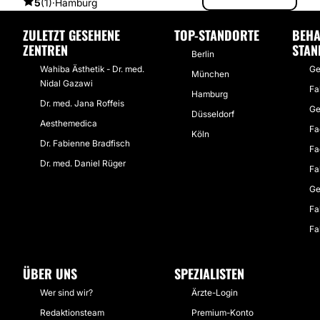
5
(1)
·
Hamburg
ZULETZT GESEHENE
TOP-STANDORTE
BEHA
ZENTREN
STAN
Berlin
Wahiba Ästhetik - Dr. med.
Ge
München
Nidal Gazawi
Fa
Hamburg
Dr. med. Jana Roffeis
Ge
Düsseldorf
Aesthemedica
Fa
Köln
Dr. Fabienne Bradfisch
Fa
Dr. med. Daniel Rüger
Fa
Ge
Fa
Fa
ÜBER UNS
SPEZIALISTEN
Wer sind wir?
Ärzte-Login
Redaktionsteam
Premium-Konto