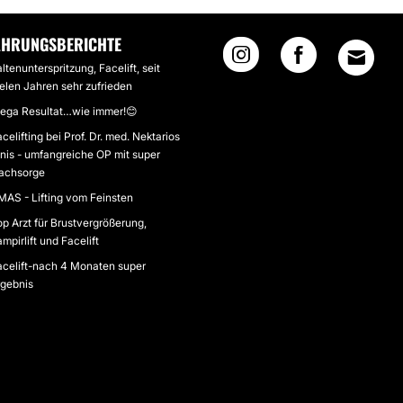
AHRUNGSBERICHTE
ltenunterspritzung, Facelift, seit
elen Jahren sehr zufrieden
ega Resultat…wie immer!😊
celifting bei Prof. Dr. med. Nektarios
nis - umfangreiche OP mit super
achsorge
MAS - Lifting vom Feinsten
p Arzt für Brustvergrößerung,
mpirlift und Facelift
acelift-nach 4 Monaten super
rgebnis