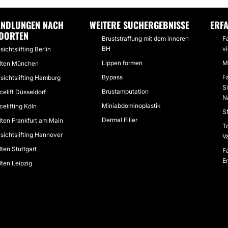
NDLUNGEN NACH
WEITERE SUCHERGEBNISSE
ERF
DORTEN
Bruststraffung mit dem inneren
Fa
BH
vi
sichtslifting Berlin
Lippen formen
M
lten München
Bypass
Fa
sichtslifting Hamburg
Si
Brustamputation
celift Düsseldorf
N
Miniabdominoplastik
celifting Köln
S
Dermal Filler
lten Frankfurt am Main
To
sichtslifting Hannover
Va
lten Stuttgart
F
E
lten Leipzig