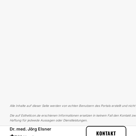
Alle Inhalte auf dieser Seite werden von echten Benutzern des Portals erstellt und nicht
Die auf Estheticon.de erschienen Informationen ersetzen in keinem Fall den Kontakt zwi
Haftung für jedwede Aussagen oder Dienstleistungen.
Dr. med. Jörg Elsner
ESTHETICON
ERFAHRUNGSBERICHTE
ERFAHRUNGSBERICHTE ÜBE
KONTAKT