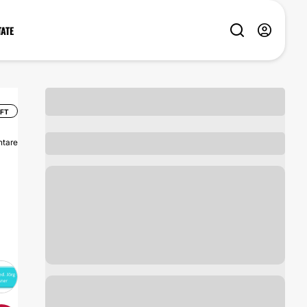
TATE
IFT
tare