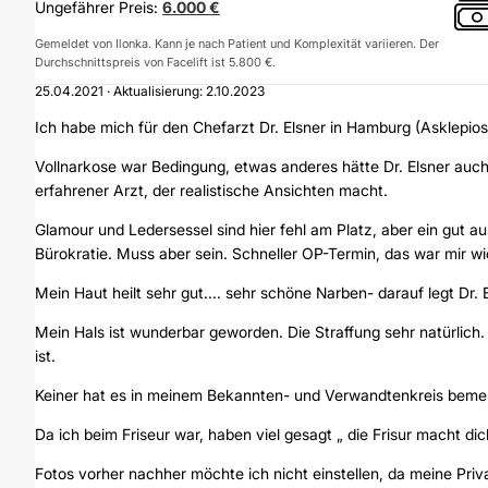
Ungefährer Preis:
6.000 €
Gemeldet von Ilonka. Kann je nach Patient und Komplexität variieren. Der
Durchschnittspreis von Facelift ist 5.800 €.
25.04.2021 · Aktualisierung: 2.10.2023
Ich habe mich für den Chefarzt Dr. Elsner in Hamburg (Asklepio
Vollnarkose war Bedingung, etwas anderes hätte Dr. Elsner auc
erfahrener Arzt, der realistische Ansichten macht.
Glamour und Ledersessel sind hier fehl am Platz, aber ein gut a
Bürokratie. Muss aber sein. Schneller OP-Termin, das war mir 
Mein Haut heilt sehr gut.... sehr schöne Narben- darauf legt Dr. E
Mein Hals ist wunderbar geworden. Die Straffung sehr natürlich
ist.
Keiner hat es in meinem Bekannten- und Verwandtenkreis beme
Da ich beim Friseur war, haben viel gesagt „ die Frisur macht dich 
Fotos vorher nachher möchte ich nicht einstellen, da meine Priva