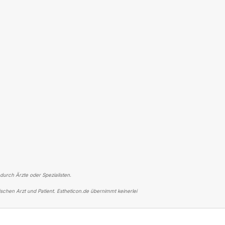
 durch Ärzte oder Spezialisten.
schen Arzt und Patient. Estheticon.de übernimmt keinerlei
R FACELIFT
FACELIFT MIT HALSSTRAFFUNG BEI DR. ELSNER, SUPER ERG