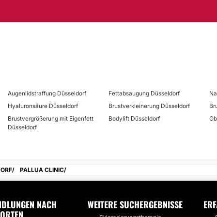
Mesotherapie
Augenlidstraffung Düsseldorf
Fettabsaugung Düsseldorf
Na
Hyaluronsäure Düsseldorf
Brustverkleinerung Düsseldorf
Br
Brustvergrößerung mit Eigenfett
Bodylift Düsseldorf
Ob
Düsseldorf
DORF
PALLUA CLINIC
NDLUNGEN NACH
WEITERE SUCHERGEBNISSE
ER
DORTEN