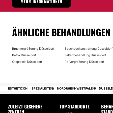
MEHR INFORMATIONEN
Möglichkeit der Videokonsultation:
Nein
Finanzierungs- oder Zahlungsmöglichkeiten:
ÄHNLICHE BEHANDLUNGEN
Nein
Brustvergrößerung Düsseldorf
Bauchdeckenstraffung Düsseldorf
Botox Düsseldorf
Faltenbehandlung Düsseldorf
Otoplastik Düsseldorf
Po-Vergrößerung Düsseldorf
ESTHETICON
SPEZIALISTEN
NORDRHEIN-WESTFALEN
DÜSSEL
ZULETZT GESEHENE
TOP-STANDORTE
BEHA
ZENTREN
STAN