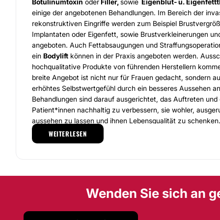
Botulinumtoxin
oder
Filler,
sowie
Eigenblut- u. Eigenfett
einige der angebotenen Behandlungen. Im Bereich der invas
rekonstruktiven Eingriffe werden zum Beispiel Brustvergrö
Implantaten oder Eigenfett, sowie Brustverkleinerungen un
angeboten. Auch Fettabsaugungen und Straffungsoperation
ein
Bodylift
können in der Praxis angeboten werden. Aussch
hochqualitative Produkte von führenden Herstellern komm
breite Angebot ist nicht nur für Frauen gedacht, sondern au
erhöhtes Selbstwertgefühl durch ein besseres Aussehen an
Behandlungen sind darauf ausgerichtet, das Auftreten und 
Patient*innen nachhaltig zu verbessern, sie wohler, ausger
aussehen zu lassen und ihnen Lebensqualität zu schenken
WEITERLESEN
Die
Pallua Clinic
an der Düsseldorfer 'KÖ' gelegen erwartet
und modern eingerichteten Praxisräumen. Das gesamte Tea
persönliches und gesundheitliches Wohlergehen bemüht. 
Eingriffen mit einer Beobachtungsnacht werden Sie bestens
erreichen Sie mit öffentlichen Verkehrsmitteln. Es stehen 
Wenden Sie sich an g
der Straße leider keine kostenlosen Parkplätze zur Verfügu
telefonisch, online oder über E-Mail vereinbaren.