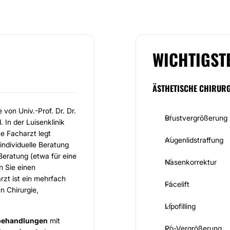
WICHTIGST
ÄSTHETISCHE CHIRURG
 von Univ.-Prof. Dr. Dr.
Brustvergrößerung
 In der Luisenklinik
ne Facharzt legt
Augenlidstraffung
individuelle Beratung
Beratung (etwa für eine
Nasenkorrektur
n Sie einen
rzt ist ein mehrfach
Facelift
n Chirurgie,
Lipofilling
nbehandlungen
mit
Po-Vergrößerung