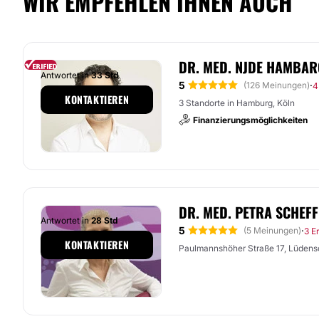
WIR EMPFEHLEN IHNEN AUCH
DR. MED. NJDE HAMBAR
Antwortet in
33 Std
5
·
(126 Meinungen)
4
KONTAKTIEREN
3 Standorte in Hamburg, Köln
Finanzierungsmöglichkeiten
DR. MED. PETRA SCHEF
Antwortet in
28 Std
5
·
(5 Meinungen)
3 E
KONTAKTIEREN
Paulmannshöher Straße 17, Lüdens