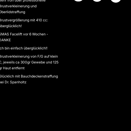
Sehr froh über professionelle
Brustverkleinerung und
Oberlidstraffung
Brustvergrößerung mit 410 cc:
überglücklich!
SMAS Facelift vor 6 Wochen -
DANKE
Ich bin einfach überglücklich!!
Brustverkleinerung von F/G auf klein
C, jeweils ca 300gr Gewebe und 125
gr Haut entfernt
Glücklich mit Bauchdeckenstraffung
bei Dr. Spanholtz