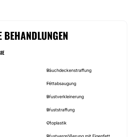
E BEHANDLUNGEN
IE
Bauchdeckenstraffung
Fettabsaugung
Brustverkleinerung
Bruststraffung
Otoplastik
Brustvergrößerung mit Eigenfett