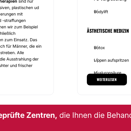
therapien
sind nur
iven, plastischen ud
Bodylift
ßerungen mit
d -straffungen
en wir zum Beispiel
ÄSTHETISCHE MEDIZIN
ließlich
en zum Einsatz. Das
ch für Männer, die ein
Botox
streben. Alle
die Ausstrahlung der
Lippen aufspritzen
uhter und frischer
.
Hyaluronsäure
WEITERLESEN
 Sie mit großen, hellen
Hyperhidrose
m ist um Ihr
Nach ambulanten
 versorgt. Die Praxis
Lippenkorrektur
vor dem Gebäude und in
eprüfte Zentren,
die Ihnen die Behan
ng. Termine lassen sich
ÄSTHETISCH-KOSMETI