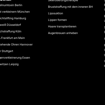
Sklerosierungstherapie
linumtoxin Berlin
Bruststraffung mit dem inneren BH
st verkleinern München
Liposuktion
chtslifting Hamburg
Lippen formen
weiß Düsseldorf
Haare transplantieren
chstraffung Köln
Augenbrauen anheben
 Frankfurt am Main
tehende Ohren Hannover
er Stuttgart
enverkleinerung Essen
witzen Leipzig