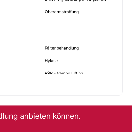
Oberarmstraffung
Faltenbehandlung
Hylase
PRP - Vampir Lifting
Lippenvergrößerung mit
Hyaluronsäure
dlung anbieten können.
SCHE BEHANDLUNGEN