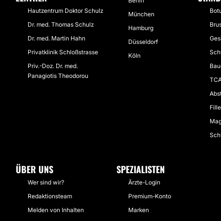
Berlin
Hautzentrum Doktor Schulz
Botu
München
Dr. med. Thomas Schulz
Bru
Hamburg
Dr. med. Martin Hahn
Gesi
Düsseldorf
Privatklinik Schloßstrasse
Sch
Köln
Priv.-Doz. Dr. med.
Bau
Panagiotis Theodorou
TCA
Abs
Fill
Mag
Sch
ÜBER UNS
SPEZIALISTEN
Wer sind wir?
Ärzte-Login
Redaktionsteam
Premium-Konto
Melden von Inhalten
Marken