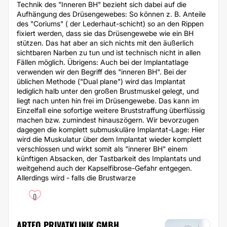
Technik des "Inneren BH" bezieht sich dabei auf die
Aufhängung des Drüsengewebes: So können z. B. Anteile
des "Coriums" ( der Lederhaut-schicht) so an den Rippen
fixiert werden, dass sie das Drüsengewebe wie ein BH
stützen. Das hat aber an sich nichts mit den äußerlich
sichtbaren Narben zu tun und ist technisch nicht in allen
Fällen möglich. Übrigens: Auch bei der Implantatlage
verwenden wir den Begriff des "inneren BH". Bei der
üblichen Methode ("Dual plane") wird das Implantat
lediglich halb unter den großen Brustmuskel gelegt, und
liegt nach unten hin frei im Drüsengewebe. Das kann im
Einzelfall eine sofortige weitere Bruststraffung überflüssig
machen bzw. zumindest hinauszögern. Wir bevorzugen
dagegen die komplett submuskuläre Implantat-Lage: Hier
wird die Muskulatur über dem Implantat wieder komplett
verschlossen und wirkt somit als "innerer BH" einem
künftigen Absacken, der Tastbarkeit des Implantats und
weitgehend auch der Kapselfibrose-Gefahr entgegen.
Allerdings wird - falls die Brustwarze
0
ARTEO PRIVATKLINIK GMBH