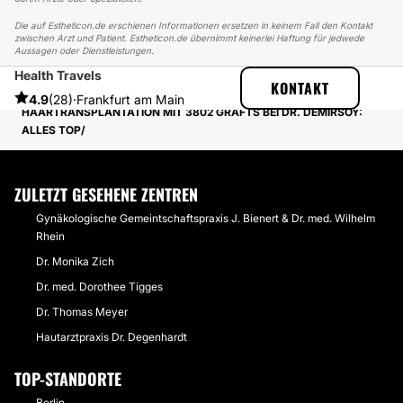
Die auf Estheticon.de erschienen Informationen ersetzen in keinem Fall den Kontakt
zwischen Arzt und Patient. Estheticon.de übernimmt keinerlei Haftung für jedwede
Aussagen oder Dienstleistungen.
Health Travels
ESTHETICON
ERFAHRUNGSBERICHTE
KONTAKT
ERFAHRUNGSBERICHTE ÜBER HAARTRANSPLANTATION
4.9
(28)
·
Frankfurt am Main
HAARTRANSPLANTATION MIT 3802 GRAFTS BEI DR. DEMIRSOY:
ALLES TOP
ZULETZT GESEHENE ZENTREN
Gynäkologische Gemeintschaftspraxis J. Bienert & Dr. med. Wilhelm
Rhein
Dr. Monika Zich
Dr. med. Dorothee Tigges
Dr. Thomas Meyer
Hautarztpraxis Dr. Degenhardt
TOP-STANDORTE
Berlin