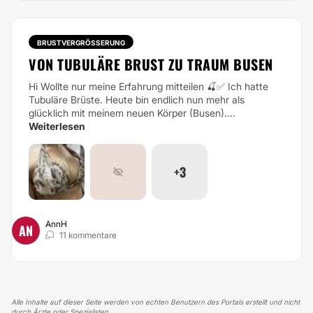
BRUSTVERGRÖSSERUNG
VON TUBULÄRE BRUST ZU TRAUM BUSEN
Hi Wollte nur meine Erfahrung mitteilen 🍒✅
Ich hatte
Tubuläre Brüste. Heute bin endlich nun mehr als
glücklich mit meinem neuen Körper (Busen)....
Weiterlesen
+3
AnnH
AN
11 kommentare
Alle Inhalte auf dieser Seite werden von echten Benutzern des Portals erstellt und nicht
durch Ärzte oder Spezialisten.