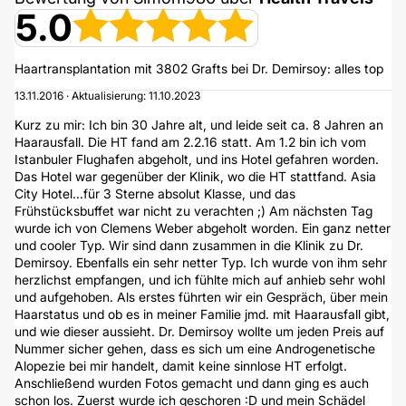
5.0
Haartransplantation mit 3802 Grafts bei Dr. Demirsoy: alles top
13.11.2016 · Aktualisierung: 11.10.2023
Kurz zu mir: Ich bin 30 Jahre alt, und leide seit ca. 8 Jahren an
Haarausfall. Die HT fand am 2.2.16 statt. Am 1.2 bin ich vom
Istanbuler Flughafen abgeholt, und ins Hotel gefahren worden.
Das Hotel war gegenüber der Klinik, wo die HT stattfand. Asia
City Hotel...für 3 Sterne absolut Klasse, und das
Frühstücksbuffet war nicht zu verachten ;) Am nächsten Tag
wurde ich von Clemens Weber abgeholt worden. Ein ganz netter
und cooler Typ. Wir sind dann zusammen in die Klinik zu Dr.
Demirsoy. Ebenfalls ein sehr netter Typ. Ich wurde von ihm sehr
herzlichst empfangen, und ich fühlte mich auf anhieb sehr wohl
und aufgehoben. Als erstes führten wir ein Gespräch, über mein
Haarstatus und ob es in meiner Familie jmd. mit Haarausfall gibt,
und wie dieser aussieht. Dr. Demirsoy wollte um jeden Preis auf
Nummer sicher gehen, dass es sich um eine Androgenetische
Alopezie bei mir handelt, damit keine sinnlose HT erfolgt.
Anschließend wurden Fotos gemacht und dann ging es auch
schon los. Zuerst wurde ich geschoren :D und mein Schädel