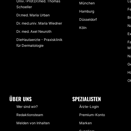
Univ.-Prof.Dr.med. Thomas
Li
München
Schoeller
F
Hamburg
Dr.med. Maria Urban
B
Düsseldorf
Dr. med.univ. Maria Wiedner
N
Köln
Dr. med. Axel Neuroth
E
DieHautaerzte - Praxisklinik
F
für Dermatologie
M
N
Ge
H
Oh
ÜBER UNS
SPEZIALISTEN
Wer sind wir?
Ärzte-Login
Redaktionsteam
Premium-Konto
Melden von Inhalten
Marken