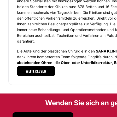
andere Spezialisten mit hinzugezogen werden können. In
beiden Standorte der Kliniken rund 678 Betten und 16 Fac
kommen nochmals vier Tageskliniken. Die Kliniken sind gu
den öffentlichen Verkehrsmitteln zu erreichen. Direkt vo
Ihnen zahlreichen Besucherparkplätze zur Verfügung. Die 
immer neue Behandlungs- und Operationsmethoden und fo
Bereichen auch selbst. Techniken und Verfahren am Puls de
garantiert.
Die Abteilung der plastischen Chirurgie in den
SANA KLIN
dank ihrem kompetenten Team folgende Eingriffe durch: 
abstehenden Ohren
, die
Ober- oder Unterlidkorrektur
,
B
und Brustverkleinerungen
,
Straffung der Brüste, der Br
WEITERLESEN
Körperregionen (
Bauchdecke, Oberarme, Oberschenkel
)
Fettabsaugungen
und das Body-Lifting. Der Einsatz mode
Operationstechniken garantiert Eingriffe und Ergebnisse a
und ästhetischen Niveau. Zögern Sie nicht mehr, wenn Sie 
ästhetischen Eingriff wünschen. Vereinbaren Sie demnäch
Wenden Sie sich an ge
lassen Sie sich von hochqualifizierten Ärzten einfühlsam u
und behandeln.