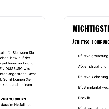
WICHTIGST
ÄSTHETISCHE CHIRURG
elle für Sie, wenn Sie
Brustvergrößerung
reben, bzw. auf der
spektieren und nicht
Augenlidstraffung
IKEN DUISBURG wird
enten angestrebt. Diese
Brustverkleinerung
t. Somit können Sie
ektiert und in einem
Brustimplantat wec
Bodylift
IKEN DUISBURG
, dass im Notfall auch
Brustrekonstruktio