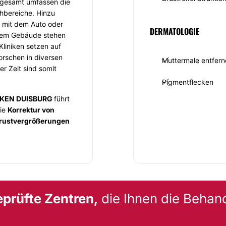
sgesamt umfassen die
hbereiche. Hinzu
t mit dem Auto oder
DERMATOLOGIE
r dem Gebäude stehen
Kliniken setzen auf
rschen in diversen
Muttermale entfern
r Zeit sind somit
Pigmentflecken
IKEN DUISBURG
führt
die
Korrektur von
rustvergrößerungen
ustaufbau
oder anderer
 sowie
rnster
uf höchstem qualitativ
sich einen plastisch-
st einenTermin und
prüfte Zentren,
die Ihnen die Behan
nd professionell beraten