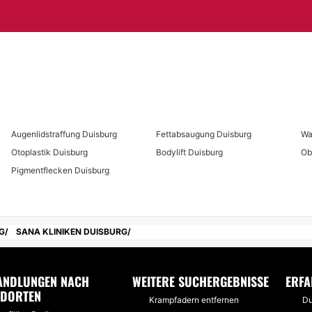
Augenlidstraffung Duisburg
Fettabsaugung Duisburg
Wa
Otoplastik Duisburg
Bodylift Duisburg
Ob
Pigmentflecken Duisburg
G
SANA KLINIKEN DUISBURG
ANDLUNGEN NACH
WEITERE SUCHERGEBNISSE
ERFA
NDORTEN
Krampfadern entfernen
Du