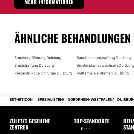
MEHR INFORMATIONEN
Möglichkeit der Videokonsultation:
Nein
Finanzierungs- oder Zahlungsmöglichkeiten:
ÄHNLICHE BEHANDLUNGEN
Nein
Brustvergrößerung Duisburg
Bauchdeckenstraffung Duisburg
Bruststraffung Duisburg
Brustimplantat wechseln Duisburg
Rekonstruktive Chirurgie Duisburg
Muttermale entfernen Duisburg
ESTHETICON
SPEZIALISTEN
NORDRHEIN-WESTFALEN
DUISBUR
ZULETZT GESEHENE
TOP-STANDORTE
BEH
ZENTREN
STA
Berlin