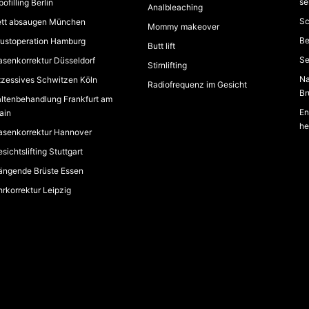
se
pofilling Berlin
Analbleaching
Sc
ett absaugen München
Mommy makeover
Be
rustoperation Hamburg
Butt lift
Se
asenkorrektur Düsseldorf
Stirnlifting
Na
xzessives Schwitzen Köln
Radiofrequenz im Gesicht
Br
altenbehandlung Frankfurt am
En
ain
he
asenkorrektur Hannover
sichtslifting Stuttgart
ängende Brüste Essen
rkorrektur Leipzig