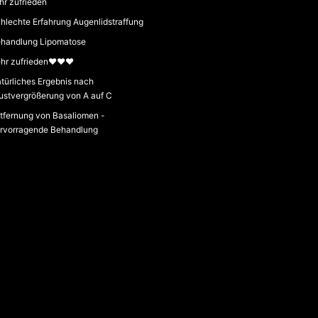
hr zufrieden
hlechte Erfahrung Augenlidstraffung
handlung Lipomatose
hr zufrieden❤️❤️❤️
türliches Ergebnis nach
ustvergrößerung von A auf C
tfernung von Basaliomen -
rvorragende Behandlung