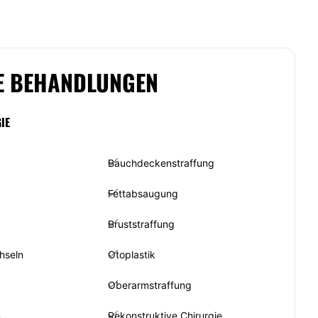
E BEHANDLUNGEN
IE
Bauchdeckenstraffung
Fettabsaugung
Bruststraffung
hseln
Otoplastik
Oberarmstraffung
n
Rekonstruktive Chirurgie