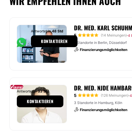
WIR EMPFEHLEN IHNEN AUCH
DR. MED. KARL SCHUH
Antwortet in
48 Std
5
·
(14 Meinungen)
4 
KONTAKTIEREN
2 Standorte in Berlin, Düsseldorf
Finanzierungsmöglichkeiten
DR. MED. NJDE HAMBAR
Antwortet in
33 Std
5
·
(126 Meinungen)
4
KONTAKTIEREN
3 Standorte in Hamburg, Köln
Finanzierungsmöglichkeiten