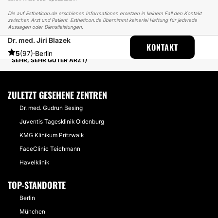
Die auf Estheticon.de erschienen Informationen ersetzen in keinem Fall den Kontakt
zwischen Arzt und Patient. Estheticon.de übernimmt keinerlei Haftung für jedwede
Aussagen oder Dienstleistungen.
Dr. med. Jiri Blazek
ESTHETICON
ERFAHRUNGSBERICHTE
KONTAKT
ERFAHRUNGSBERICHTE ÜBER FALTENBEHANDLUNG
5
(97)
·
Berlin
SEHR, SEHR GUTER ARZT
ZULETZT GESEHENE ZENTREN
Dr. med. Gudrun Besing
Juventis Tagesklinik Oldenburg
KMG Klinikum Pritzwalk
FaceClinic Teichmann
Havelklinik
TOP-STANDORTE
Berlin
München