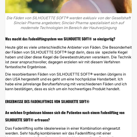
Die Fäden von SILHOUETTE SOFT® werden exklusiv von der Gesellshaft
Sinclair Pharma angeboten; Sinclair Pharma spezialisiert sich auf
modernste Technologien im Bereich der Hautverjüngung
Was macht das Fadenliftingsystem von SILHOUETTE SOFT® so einzigartig?
Heute gibt es viele unterschiedliche Anbieter von Fäden. Die Besonderheit
der Fäden von SILHOUETTE SOFT® liegt darin, dass sie spezielle Kegel
haben und über diese Kegel die Gewebestrukturen verankern. Die Technik
ist zwar anspruchsvoller, dagegen erzielen wir mit diesem Verfahren
fantastische Ergebnisse.
Die resorbierbaren Fäden von SILHOUETTE SOFT® werden übrigens in
den USA hergestellt und es geht um eine hochpräzise Handarbeit. Ich
habe eine
jahrelange Berufserfahrung mit verschiedenen Fäden
und ich
kann bestätigen, dass es sich um ein hochwertiges Produkt handelt.
ERGEBNISSE DES FADENLIFTINGS VON SILHOUETTE SOFT®
An welchen Ergebnissen können sich die Patienten nach einem Fadenlifting von
SILHOUETTE SOFT® erfreuen?
Das Fadenlifting sollte idealerweise in einer Kombination eingesetzt
werden. Sehr häufig kombinieren wir das Fadenlifting mit einer