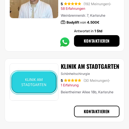
5
(192 Meinungen)
·
58 Erfahrungen
Weinbrennerstr. 7, Karlsruhe
Bodylift
von
4.500€
Antwortet in
1 Std
KONTAKTIEREN
KLINIK AM STADTGARTEN
Schönheitschirurgie
5
(30 Meinungen)
·
1 Erfahrung
Beiertheimer Allee 18b, Karlsruhe
KONTAKTIEREN