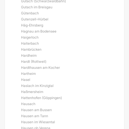
Gutach (Schwarzwaldbahn)
Gutach im Breisgau
Gütenbach
Gutenzell-Hürbel
Häg-Ehrsberg
Hagnau am Bodensee
Haigerloch
Haiterbach
Hambrücken
Hardheim
Hardt (Rottweil)
Hardthausen am Kocher
Hartheim
Hasel
Haslach im Kinzigtal
Haßmersheim
Hattenhofen (Göppingen)
Hausach
Hausen am Bussen
Hausen am Tann
Hausen im Wiesental
Hausen ob Verena