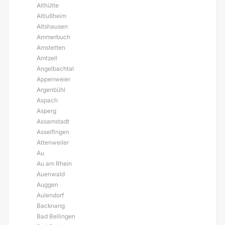
Althütte
Altlußheim
Altshausen
Ammerbuch
Amstetten
Amtzell
Angelbachtal
Appenweier
Argenbühl
Aspach
Asperg
Assamstadt
Asselfingen
Attenweiler
Au
Au am Rhein
Auenwald
Auggen
Aulendorf
Backnang
Bad Bellingen