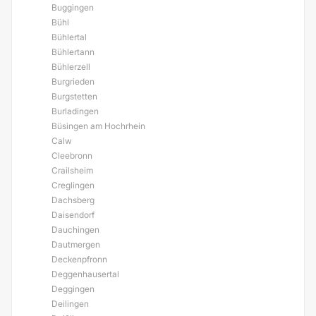
Buggingen
Bühl
Bühlertal
Bühlertann
Bühlerzell
Burgrieden
Burgstetten
Burladingen
Büsingen am Hochrhein
Calw
Cleebronn
Crailsheim
Creglingen
Dachsberg
Daisendorf
Dauchingen
Dautmergen
Deckenpfronn
Deggenhausertal
Deggingen
Deilingen