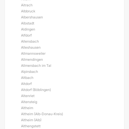
Aitrach
Albbruck
Albershausen
Albstadt
Aldingen
Alfdorf
Allensbach
Alleshausen
Allmannsweiler
Allmendingen
Allmersbach im Tal
Alpirsbach
Altbach
Altdorf
Altdorf (Böblingen)
Altenriet
Altensteig
Altheim
Altheim (Alb-Donau-Kreis)
Altheim (Alb)
Althengstett