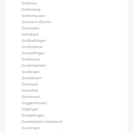
Grafenau
Grafenberg
Grafenhausen
Grenzach-Wyhlen
Griesingen
Grömbach
Großbettlingen
Großbottwar
Grosselfingen
Großerlach
Großrinderfeld
Gruibingen
Grundsheim
Grünkraut
Grünsfeld
Gschwend
Guggenhausen
Güglingen
Gundelfingen
Gundelsheim (Heilbronn)
Gunningen