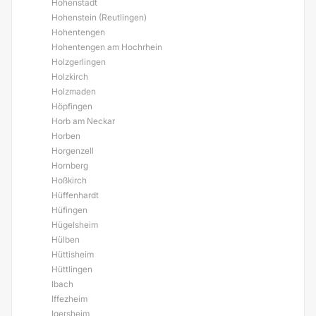
Hohenstadt
Hohenstein (Reutlingen)
Hohentengen
Hohentengen am Hochrhein
Holzgerlingen
Holzkirch
Holzmaden
Höpfingen
Horb am Neckar
Horben
Horgenzell
Hornberg
Hoßkirch
Hüffenhardt
Hüfingen
Hügelsheim
Hülben
Hüttisheim
Hüttlingen
Ibach
Iffezheim
Igersheim