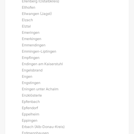
Ellenberg (Ostalbkreis)
Ellhofen
Ellwangen (Jagst)
Elzach
Elztal
Emeringen
Emerkingen
Emmendingen
Emmingen-Liptingen
Empfingen
Endingen am Kaiserstuhl
Engelsbrand
Engen
Engstingen
Eningen unter Achalm
Enzklösterle
Epfenbach
Epfendorf
Eppelheim
Eppingen
Erbach (Alb-Donau-Kreis)
Erdmannhausen