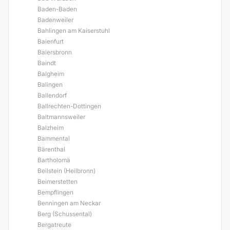
Baden-Baden
Badenweiler
Bahlingen am Kaiserstuhl
Baienfurt
Baiersbronn
Baindt
Balgheim
Balingen
Ballendorf
Ballrechten-Dottingen
Baltmannsweiler
Balzheim
Bammental
Bärenthal
Bartholomä
Beilstein (Heilbronn)
Beimerstetten
Bempflingen
Benningen am Neckar
Berg (Schussental)
Bergatreute