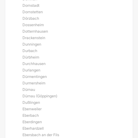
Dornstadt
Dornstetten
Dörzbach
Dossenheim
Dotternhausen
Drackenstein
Dunningen
Durbach
Dürbheim
Durchhausen
Durlangen
Dürmentingen
Durmersheim
Dürnau
Dürnau (Göppingen)
Dußlingen
Ebenweiler
Eberbach
Eberdingen
Eberhardzell
Ebersbach an der Fils