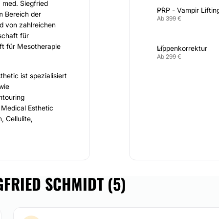
. med. Siegfried
PRP - Vampir Liftin
m Bereich der
Ab 399 €
ed von zahlreichen
chaft für
ft für Mesotherapie
Lippenkorrektur
Ab 299 €
etic ist spezialisiert
wie
ntouring
Medical Esthetic
Cellulite,
 angeboten.
 Esthetic
steht der
egfried Schmidt im
zu klären. Die
GFRIED SCHMIDT (5)
r Patientinnen und
nd einer fachlich
t und sein
nsche der Patienten