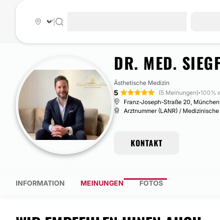
|
DR. MED. SIEG
Ästhetische Medizin
5
·
(5 Meinungen)
100% 
Franz-Joseph-Straße 20, München
Arztnummer (LANR) / Medizinisch
KONTAKT
INFORMATION
MEINUNGEN
FOTOS