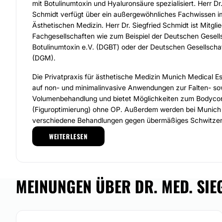
mit Botulinumtoxin und Hyaluronsäure spezialisiert. Herr Dr
Schmidt verfügt über ein außergewöhnliches Fachwissen i
Ästhetischen Medizin. Herr Dr. Siegfried Schmidt ist Mitgli
Fachgesellschaften wie zum Beispiel der Deutschen Gesells
Botulinumtoxin e.V. (DGBT) oder der Deutschen Gesellscha
(DGM).
Die Privatpraxis für ästhetische Medizin Munich Medical Esth
auf non- und minimalinvasive Anwendungen zur Falten- so
Volumenbehandlung und bietet Möglichkeiten zum Bodyco
(Figuroptimierung) ohne OP. Außerdem werden bei Munich 
verschiedene Behandlungen gegen übermäßiges Schwitzen, 
Zähneknirschen und für die Verbesserung der Hautqualität
WEITERLESEN
In der Privatpraxis für ästhetische Medizin
Munich Medical
Patient an erster Stelle. Daher nimmt sich Herr Dr. med. Si
Erstgespräch ausreichend Zeit, um alle Fragen und Ängste 
MEINUNGEN ÜBER DR. MED. SIE
Leistungen werden dabei individuell auf die Bedürfnisse de
Patienten abgestimmt. Neben einer individuellen Beratung u
exzellenten Leistung bieten Herr Dr. med. Siegfried Schmid
Expertenteam eine individuelle Nachbetreuung bis alle Wü