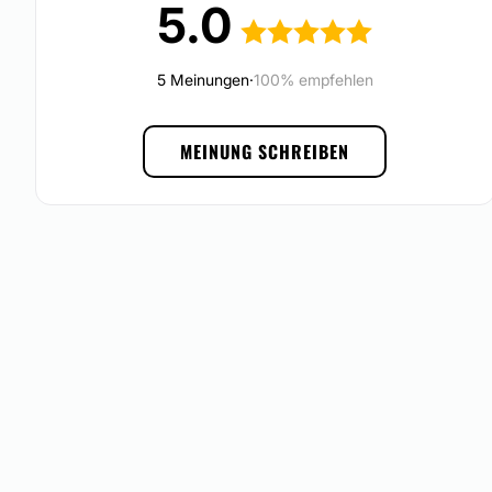
5.0
erfüllt sind. Die öffentlichen Bewertungen der zufriedenen 
sich!
Möglichkeit der Videokonsultation:
5 Meinungen
·
100% empfehlen
Ja
MEINUNG SCHREIBEN
Erfahrung:
10 Jahre
Beratung in:
Deutsch
English
Français
Finanzierungs- oder Zahlungsmöglichkeiten:
Ja
Akzeptierte Zahlungsmöglichkeiten: