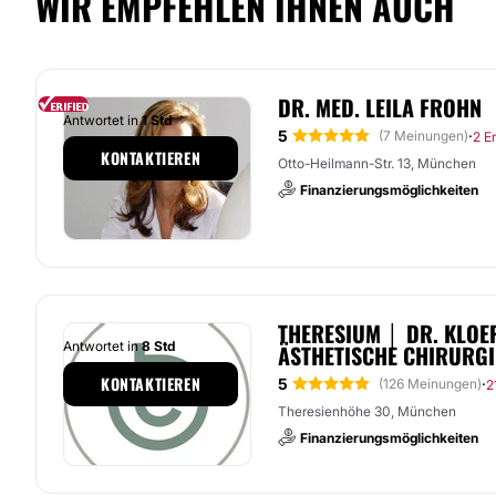
WIR EMPFEHLEN IHNEN AUCH
DR. MED. LEILA FROHN
Antwortet in
1 Std
5
·
(7 Meinungen)
2 E
KONTAKTIEREN
Otto-Heilmann-Str. 13, München
Finanzierungsmöglichkeiten
THERESIUM │ DR. KLOE
Antwortet in
8 Std
ÄSTHETISCHE CHIRURGI
KONTAKTIEREN
5
·
(126 Meinungen)
2
Theresienhöhe 30, München
Finanzierungsmöglichkeiten