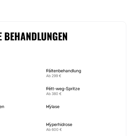
E BEHANDLUNGEN
Faltenbehandlung
Ab 299 €
Fett-weg-Spritze
Ab 380 €
en
Hylase
Hyperhidrose
Ab 600 €