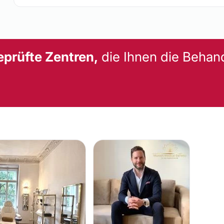
eprüfte Zentren,
die Ihnen die Behan