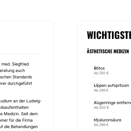
WICHTIGST
ÄSTHETISCHE MEDIZIN
. med. Siegfried
Botox
Beratung auch
Ab 250 €
ischen Standards
hrer durchgeführt
Lippen aufspritzen
Ab 299 €
tudium an der Ludwig-
Augenringe entfern
ndsaufenthalten
Ab 500 €
che Medizin. Seit dem
Hyaluronsäure
ainer für die Firma
Ab 299 €
auf die Behandlungen