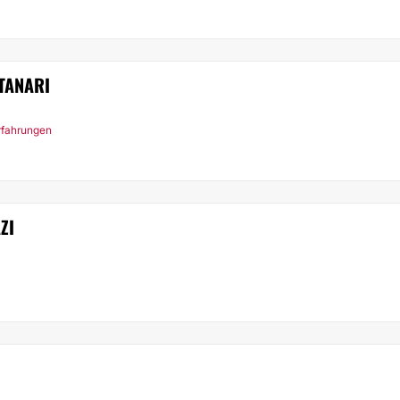
TANARI
rfahrungen
ZI