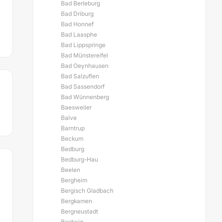
Bad Berleburg
Bad Driburg
Bad Honnef
Bad Laasphe
Bad Lippspringe
Bad Münstereifel
Bad Oeynhausen
Bad Salzuflen
Bad Sassendorf
Bad Wünnenberg
Baesweiler
Balve
Barntrup
Beckum
Bedburg
Bedburg-Hau
Beelen
Bergheim
Bergisch Gladbach
Bergkamen
Bergneustadt
Bestwig