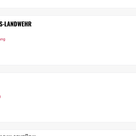
NS-LANDWEHR
rung
g