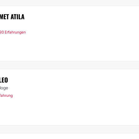
MET ATILA
93 Erfahrungen
LEO
loge
rfahrung