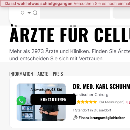
Da ist wohl etwas schiefgegangen
Versuchen Sie es noch einmal
|
ÄRZTE FÜR
CELL
Mehr als 2973 Ärzte und Kliniken. Finden Sie Ärzt
und entscheiden Sie sich mit Vertrauen.
INFORMATION
ÄRZTE
PREIS
DR. MED. KARL SCHUH
Antwortet in
48 Std
Plastischer Chirurg
KONTAKTIEREN
5
·
(14 Meinungen)
4 
1 Standort in Düsseldorf
Finanzierungsmöglichkeiten