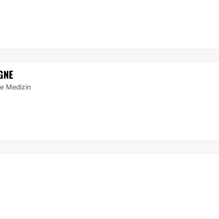
GNE
he Medizin