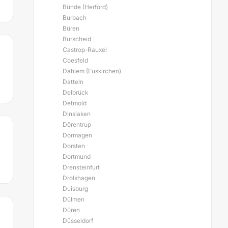
Bünde (Herford)
Burbach
Büren
Burscheid
Castrop-Rauxel
Coesfeld
Dahlem (Euskirchen)
Datteln
Delbrück
Detmold
Dinslaken
Dörentrup
Dormagen
Dorsten
Dortmund
Drensteinfurt
Drolshagen
Duisburg
Dülmen
Düren
Düsseldorf