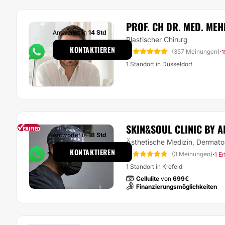
PROF. CH DR. MED. MEH
Antwortet in
14 Std
Plastischer Chirurg
KONTAKTIEREN
5
·
(357 Meinungen)
1
1 Standort in Düsseldorf
SKIN&SOUL CLINIC BY A
Antwortet in
18 Std
Ästhetische Medizin, Dermato
KONTAKTIEREN
5
·
(3 Meinungen)
1 E
1 Standort in Krefeld
Cellulite
von
699€
Finanzierungsmöglichkeiten