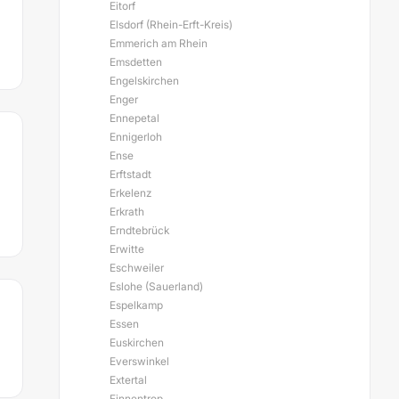
Eitorf
Elsdorf (Rhein-Erft-Kreis)
Emmerich am Rhein
Emsdetten
Engelskirchen
Enger
Ennepetal
Ennigerloh
Ense
Erftstadt
Erkelenz
Erkrath
Erndtebrück
Erwitte
Eschweiler
Eslohe (Sauerland)
Espelkamp
Essen
Euskirchen
Everswinkel
Extertal
Finnentrop