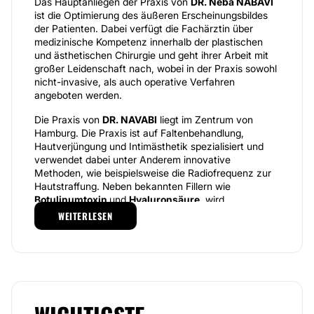
Das Hauptanliegen der Praxis von
DR. Neba NABAVI
ist die Optimierung des äußeren Erscheinungsbildes
der Patienten. Dabei verfügt die Fachärztin über
medizinische Kompetenz innerhalb der plastischen
und ästhetischen Chirurgie und geht ihrer Arbeit mit
großer Leidenschaft nach, wobei in der Praxis sowohl
nicht-invasive, als auch operative Verfahren
angeboten werden.
Die Praxis von
DR. NAVABI
liegt im Zentrum von
Hamburg. Die Praxis ist auf Faltenbehandlung,
Hautverjüngung und Intimästhetik spezialisiert und
verwendet dabei unter Anderem innovative
Methoden, wie beispielsweise die Radiofrequenz zur
Hautstraffung. Neben bekannten Fillern wie
Botulinumtoxin
und
Hyaluronsäure
, wird
beispielsweise auch das sogenannte Radiesse zur
WEITERLESEN
Faltenunterspritzung verwendet. Die Praxis von
DR.
NABAVI
können Sie mit dem Auto sowie mit Bus und
Bahn erreichen. Diese liegt circa sechs Minuten zu
Fuß vom Bahnhof entfernt und circa 18 Minuten mit
dem Auto vom Flughafen entfernt. In unmittelbarer
Nähe finden Sie das Parkhaus Kunsthalle.