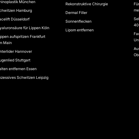
hinoplastik München
Rekonstruktive Chirurgie
Für
me
chwitzen Hamburg
Dermal Filler
Se
acelift Düsseldorf
Sonnenflecken
40
yaluronsäure für Lippen Köln
Lipom entfernen
Fac
ippen aufspritzen Frankfurt
Unt
m Main
Aus
nterlider Hannover
Ob
ugenlied Stuttgart
alten entfernen Essen
xzessives Schwitzen Leipzig