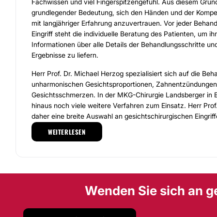
Fachwissen und viel Fingerspitzengefühl. Aus diesem Grund
grundlegender Bedeutung, sich den Händen und der Kompe
mit langjähriger Erfahrung anzuvertrauen. Vor jeder Behan
Eingriff steht die individuelle Beratung des Patienten, um 
Informationen über alle Details der Behandlungsschritte u
Ergebnisse zu liefern.
Herr Prof. Dr. Michael Herzog spezialisiert sich auf die Be
unharmonischen Gesichtsproportionen, Zahnentzündungen
Gesichtsschmerzen. In der MKG-Chirurgie Landsberger in 
hinaus noch viele weitere Verfahren zum Einsatz. Herr Prof.
daher eine breite Auswahl an gesichtschirurgischen Eingrif
Operationen. Lassen Sie sich gerne zu einer persönlichen 
WEITERLESEN
MKG Chirurgie Landsberger, die Praxis, in der Herr Prof. Her
verfügt über die modernsten medizinischen Geräte, befolgt
Hygienevorschriften und zeichnet alle Daten und Behandlung
Langjährige Erfahrung bedarf dennoch einer kontinuierliche
Wenden Sie sich an g
Deshalb wird permanente Fortbildung des gesamten Teams 
großgeschrieben. Kommen Sie gerne zu einem Gespräch un
gesamte Team der Praxis kennen!