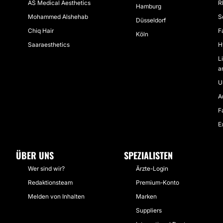
AS Medical Aesthetics
R
Hamburg
Mohammed Alshehab
S
Düsseldorf
Chiq Hair
F
Köln
Saaraesthetics
H
L
a
U
A
F
E
ÜBER UNS
SPEZIALISTEN
Wer sind wir?
Ärzte-Login
Redaktionsteam
Premium-Konto
Melden von Inhalten
Marken
Suppliers