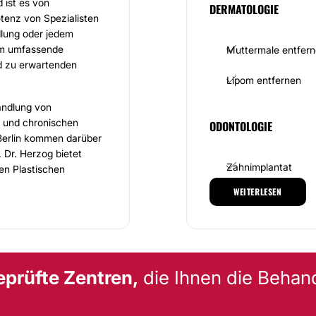
 ist es von
DERMATOLOGIE
tenz von Spezialisten
dlung oder jedem
ihm umfassende
Muttermale entfer
nd zu erwartenden
Lipom entfernen
handlung von
 und chronischen
ODONTOLOGIE
Berlin kommen darüber
 Dr. Herzog bietet
Zahnimplantat
fen Plastischen
Beratung einladen!
WEITERLESEN
zog praktiziert,
 die strengsten
sschritte digital auf.
n Weiterbildung.
eprüfte Zentren,
die Ihnen die Behan
der Praxis
d lernen Sie das