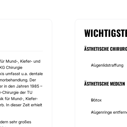
WICHTIGST
ÄSTHETISCHE CHIRURG
für Mund-, Kiefer- und
Augenlidstraffung
KG Chirurgie
xis umfasst u.a. dentale
umorbehandlung. Der
ÄSTHETISCHE MEDIZIN
 er in den Jahren 1985 –
G-Chirurgie der TU
ik für Mund-, Kiefer-
Botox
. In dieser Zeit erhielt
Augenringe entfern
rdern sehr großes