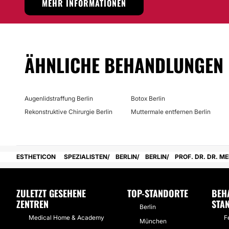
MEHR INFORMATIONEN
Möglichkeit der Videokonsultation:
Nein
Finanzierungs- oder Zahlungsmöglichkeiten:
ÄHNLICHE BEHANDLUNGEN
Nein
Augenlidstraffung Berlin
Botox Berlin
Rekonstruktive Chirurgie Berlin
Muttermale entfernen Berlin
ESTHETICON
SPEZIALISTEN
BERLIN
BERLIN
PROF. DR. DR. M
ZULETZT GESEHENE
TOP-STANDORTE
BEH
ZENTREN
STA
Berlin
Medical Home & Academy
F
München