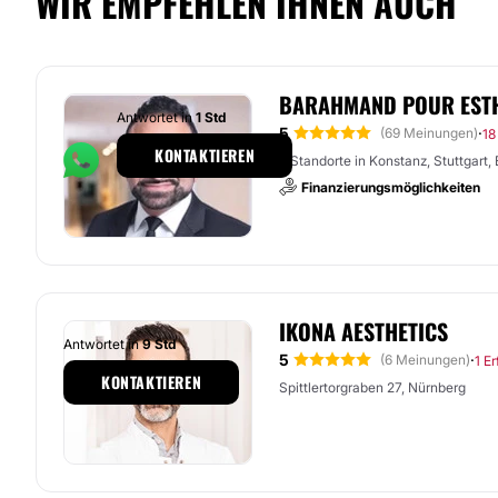
WIR EMPFEHLEN IHNEN AUCH
BARAHMAND POUR EST
Antwortet in
1 Std
5
·
(69 Meinungen)
18
KONTAKTIEREN
6 Standorte in Konstanz, Stuttgart, B
Finanzierungsmöglichkeiten
IKONA AESTHETICS
Antwortet in
9 Std
5
·
(6 Meinungen)
1 E
KONTAKTIEREN
Spittlertorgraben 27, Nürnberg