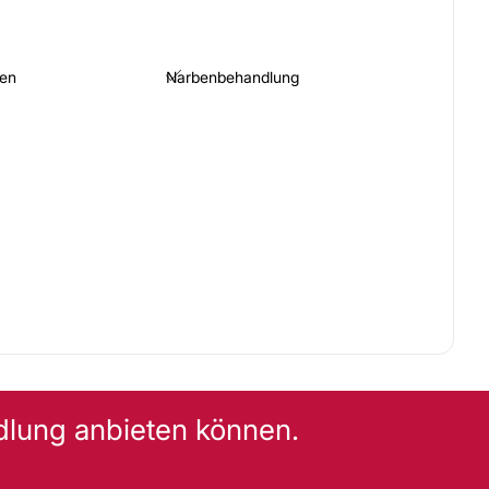
nen
Narbenbehandlung
dlung anbieten können.