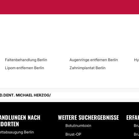
Faltenbehandlung Berlin
Augenringe entfernen Berlin
Hy
Lipom entfernen Berlin
Zahnimplantat Berlin
ED.DENT. MICHAEL HERZOG
ANDLUNGEN NACH
WEITERE SUCHERGEBNISSE
ERFA
NDORTEN
Botulinumtoxin
Br
ettabsaugung Berlin
Brust-OP
Br