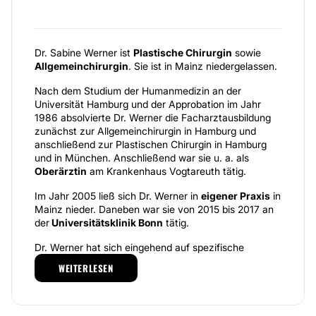
Dr. Sabine Werner ist
Plastische Chirurgin
sowie
Allgemeinchirurgin
. Sie ist in Mainz niedergelassen.
Nach dem Studium der Humanmedizin an der
Universität Hamburg und der Approbation im Jahr
1986 absolvierte Dr. Werner die Facharztausbildung
zunächst zur Allgemeinchirurgin in Hamburg und
anschließend zur Plastischen Chirurgin in Hamburg
und in München. Anschließend war sie u. a. als
Oberärztin
am Krankenhaus Vogtareuth tätig.
Im Jahr 2005 ließ sich Dr. Werner in
eigener Praxis
in
Mainz nieder. Daneben war sie von 2015 bis 2017 an
der
Universitätsklinik Bonn
tätig.
Dr. Werner hat sich eingehend auf spezifische
Bereiche der Plastischen Chirurgie und der
WEITERLESEN
Handchirurgie spezialisiert.
Dazu zählen zum Beispiel
Lidkorrekturen
, mithilfe
derer Schlupflider oder Tränensäcke entfernt werden,