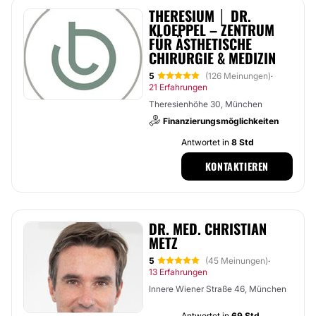
THERESIUM │ DR.
KLOEPPEL – ZENTRUM
FÜR ÄSTHETISCHE
CHIRURGIE & MEDIZIN
5
(126 Meinungen)
·
21 Erfahrungen
Theresienhöhe 30, München
Finanzierungsmöglichkeiten
Antwortet in
8 Std
KONTAKTIEREN
DR. MED. CHRISTIAN
METZ
5
(45 Meinungen)
·
13 Erfahrungen
Innere Wiener Straße 46, München
Antwortet in
69 Std