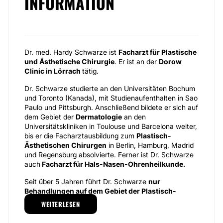
INFORMATION
Dr. med. Hardy Schwarze ist
Facharzt für Plastische
und Ästhetische Chirurgie
. Er ist an der
Dorow
Clinic in Lörrach
tätig.
Dr. Schwarze studierte an den Universitäten Bochum
und Toronto (Kanada), mit Studienaufenthalten in Sao
Paulo und Pittsburgh. Anschließend bildete er sich auf
dem Gebiet der
Dermatologie
an den
Universitätskliniken in Toulouse und Barcelona weiter,
bis er die Facharztausbildung zum
Plastisch-
Ästhetischen Chirurgen
in Berlin, Hamburg, Madrid
und Regensburg absolvierte. Ferner ist Dr. Schwarze
auch
Facharzt für Hals-Nasen-Ohrenheilkunde.
Seit über 5 Jahren führt Dr. Schwarze
nur
Behandlungen auf dem Gebiet der Plastisch-
Ästhetischen Chirurgie
durch. Nachdem er einige
WEITERLESEN
Zeit an der Dorow Clinic in Lörrach tätig war,
behandelt er heute Patienten an der Nürnberger