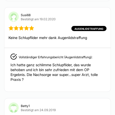
Po-Vergrößerung
Brustvergrößerung mit Eigenfett
Susi68
Ab 7.500 €
Bestätigt am 19.02.2020
Bodylift
Ab 5.900 €
AUGENLIDSTRAFFUNG
Oberarmstraffung
Keine Schlupflider mehr dank Augenlidstraffung
Ab 4.900 €
Rekonstruktive Chirurgie
Kinnkorrektur
Von 3.500 € bis 5.500 €
Vollständiger Erfahrungsbericht (Augenlidstraffung):
Ultraschall Fettabsaugung
Ich hatte ganz schlimme Schlupflider, das wurde
behoben und ich bin sehr zufrieden mit dem OP
Nasennachkorrektur
Ergebnis. Die Nachsorge war super...super Arzt, tolle
Ab 5.500 €
Praxis ?
Schlupfwarzen
Ab 2.200 €
Gynäkomastie
Ab 7.500 €
Brustrekonstruktion
Betty1
Bestätigt am 24.09.2019
Augenbrauenlifting
Von 2.800 € bis 3.800 €