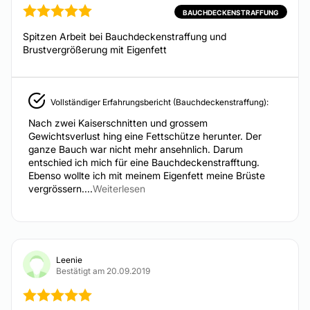
BAUCHDECKENSTRAFFUNG
Fußchirurgie
Spitzen Arbeit bei Bauchdeckenstraffung und
Brustvergrößerung mit Eigenfett
INTIMCHIRURGIE
Penisvergrößerung
Vollständiger Erfahrungsbericht (Bauchdeckenstraffung):
Schamlippenverkleinerung
Nach zwei Kaiserschnitten und grossem
Ab 2.800 €
Gewichtsverlust hing eine Fettschütze herunter. Der
ganze Bauch war nicht mehr ansehnlich. Darum
Vaginalstraffung
entschied ich mich für eine Bauchdeckenstrafftung.
Ab 4.500 €
Ebenso wollte ich mit meinem Eigenfett meine Brüste
Schamhügelverkleinerung
vergrössern....
Weiterlesen
Ab 3.500 €
Penisverdickung
Von 800 € bis 3.200 €
Leenie
ÄSTHETISCHE MEDIZIN
Bestätigt am 20.09.2019
Lippen aufspritzen