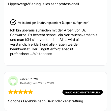
Ab 500 €
Lippenvergrößerung: alles sehr professionell
Augenringe entfernen
Hyperhidrose
Ab 500 €
Vollständiger Erfahrungsbericht (Lippen aufspritzen):
Lippenkorrektur
Ich bin überaus zufrieden mit der Arbeit von Dr.
Ab 500 €
Schwarze. Es besteht schnell ein Vertrauensverhältnis
Anti-Aging
und man fühl sich verstanden. Alles wird einem
verständlich erklärt und alle Fragen werden
beantwortet. Der Eingriff erfolgt absolut
DERMATOLOGIE
professionell...
Weiterlesen
Narbenbehandlung
Von 1.500 € bis 3.500 €
selv7031528
Bestätigt am 20.09.2019
ÄSTHETISCH-KOSMETISCHE BEHANDLUNGEN
BAUCHDECKENSTRAFFUNG
Schönes Ergebnis nach Bauchdeckenstraffung
Fettabsaugen ohne OP
HIFU