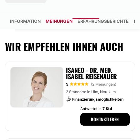
INFORMATION
MEINUNGEN
ERFAHRUNGSBERICHTE
FO
WIR EMPFEHLEN IHNEN AUCH
ISANEO - DR. MED.
ISABEL REISENAUER
5
(2 Meinungen)
2 Standorte in Ulm, Neu-Ulm
Finanzierungsmöglichkeiten
Antwortet in
7 Std
KONTAKTIEREN