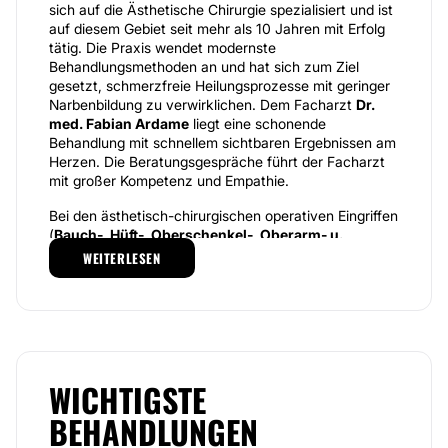
sich auf die Ästhetische Chirurgie spezialisiert und ist
auf diesem Gebiet seit mehr als 10 Jahren mit Erfolg
tätig. Die Praxis wendet modernste
Behandlungsmethoden an und hat sich zum Ziel
gesetzt, schmerzfreie Heilungsprozesse mit geringer
Narbenbildung zu verwirklichen. Dem Facharzt
Dr.
med. Fabian Ardame
liegt eine schonende
Behandlung mit schnellem sichtbaren Ergebnissen am
Herzen. Die Beratungsgespräche führt der Facharzt
mit großer Kompetenz und Empathie.
Bei den ästhetisch-chirurgischen operativen Eingriffen
(
Bauch-, Hüft-, Oberschenkel-, Oberarm- u.
Bruststraffung, Brustvergrößerung
mit Implantaten
WEITERLESEN
und dergleichen) werden vornehmlich minimal-
invasive Behandlungen mit der bestmöglichen
Verhinderung von starker Narbenbildung geboten. Zu
den weiteren allgemeinen Leistungen der Privatpraxis
ARDAME
gehören
Facelifting
mittels
Botulinumtoxin
und
Hyaluronsäure
,
Fadenlifting, Plasmalifting,
WICHTIGSTE
Laserbehandlungen, Tattoo- und Haarentfernung,
Fettabsaugen,
Ultraschall-Behandlung für Gesicht,
BEHANDLUNGEN
Hals und Dekolleté (Ultherapy-Lifting).