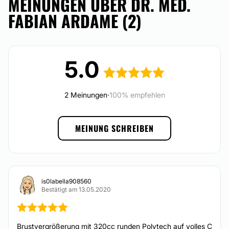
MEINUNGEN ÜBER DR. MED.
FABIAN ARDAME (2)
Finanzierungs- oder Zahlungsmöglichkeiten:
Faltenbehandlung
Nein
Fadenlifting
Augenringe entfernen
5.0
Hyaluronsäure
PRP - Vampir Lifting
Anti-Aging
2 Meinungen
·
100% empfehlen
DERMATOLOGIE
MEINUNG SCHREIBEN
Laserbehandlung
is0labella908560
ÄSTHETISCH-KOSMETISCHE BEHANDLUNGEN
Bestätigt am 13.05.2020
Kryolipolyse
Brustvergrößerung mit 320cc runden Polytech auf volles C