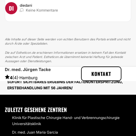
diedani
DI
Keine Kommentare
Alle Inhalte auf dieser Seite werden von echten Benutzern des Portals erstellt und nicht
durch Ärzte oder Spezialisten.
Die auf Estheticon.de erschienen Informationen ersetzen in keinem Fall den Kontakt
zwischen Arzt und Patient. Estheticon.de übernimmt keinerlei Haftung für jedwede
Aussagen oder Dienstleistungen.
Dr. med. Jürgen Tacke
ESTHETICON
ERFAHRUNGSBERICHTE
KONTAKT
ERFAHRUNGSBERICHTE ÜBER FALTENBEHANDLUNG
4
(4)
·
Hamburg
SOFORT SICHTBARES ERGEBNIS DER FALTENUNTERSPRITZUNG,
ERSTBEHANDLUNG MIT 56 JAHREN
ZULETZT GESEHENE ZENTREN
Klinik für Plastische Chirurgie Hand- und Verbrennungschirurgie
Universitätsklinik
Dr. med. Juan Maria Garcia