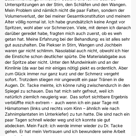
Unterspritzungen an der Stirn, den Schläfen und den Wangen.
Mein Problem sind nämlich nicht die paar Falten, sondern der
Volumenverlust, der bei meiner Gesamtkonstitution und meinem
Alter völlig normal ist. Ich habe grundsätzlich keine Angst vor
Spritzen, wohl aber vor Schmerzen. Viele, mit denen ich danach
darüber geredet habe, fragten mich auch zuerst, ob es weh
getan hat. Meine Erfahrung bei der Behandlung: es ist alles sehr
gut auszuhalten. Die Piekser in Stirn, Wangen und Jochbein
waren gar nicht schlimm. Nasolabial auch nicht, obwohl ich hier
die Einstiche schon deutlicher spürte. Die Materialabgabe aus
der Spritze aber nicht. Unter den Mundwinkeln und an der
Kinnlinie (da war bei mir einiges nötig) piekt es ordentlich. Aber
zum Glück immer nur ganz kurz und der Schmerz vergeht
sofort. Trotzdem stiegen mir ungewollt ein paar Tränen in die
Augen. Dr. Tacke meinte, ich könne ruhig zwischendurch in den
Spiegel zu schauen. Das hat mich sehr gefreut, weil ich
natürlich ziemlich neugierig war. Das sofort sichtbare Ergebnis
verblüffte mich extrem - auch wenn ich ein paar Tage mit
Hämatomen (links und rechts vom Kinn – ähnlich wie nach
Zahnimplantaten im Unterkiefer) zu tun hatte. Die sind nach ein
paar Tagen schnell wieder weg und ich konnte sie gut
abdecken. Mein Fazit: ich werde immer wieder zu Dr. Tacke
gehen. Er hat mein Vertrauen und ich bewundere seine Arbeit