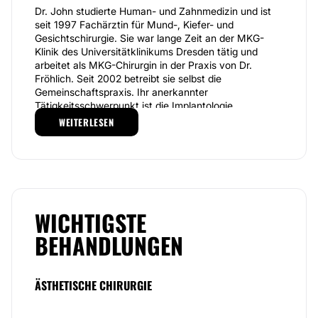
Dr. John studierte Human- und Zahnmedizin und ist
seit 1997 Fachärztin für Mund-, Kiefer- und
Gesichtschirurgie. Sie war lange Zeit an der MKG-
Klinik des Universitätklinikums Dresden tätig und
arbeitet als MKG-Chirurgin in der Praxis von Dr.
Fröhlich. Seit 2002 betreibt sie selbst die
Gemeinschaftspraxis. Ihr anerkannter
Tätigkeitsschwerpunkt ist die Implantologie.
WEITERLESEN
Dank eines breiten Leistungsspektrum ist die Praxis
von Dr. John Anlaufpunkt für Patienten, die an
Verletzungen, Erkrankungen oder Fehlstellungen im
Gesichts- und Kieferbereich leiden. Ein Schwerpunkt
der Praxis liegt auf der
Implantologie
. Mit digitalem
Röntgen und computertomographiegestützten
Auswertungen kann eine
implantatbezogene
WICHTIGSTE
Spezialdiagnostik
vorgenommen werden. Außerdem
BEHANDLUNGEN
ist der Knochenaufbau mit körpereigenem Material
oder Knochenersatzstoffen möglich. Auch die
Piezosurgery
findet in der Praxis Anwendung.
ÄSTHETISCHE CHIRURGIE
Weitere Leistungen umfassen die
dentoalveoläre
Chirurgie, die ästhetische Gesichtschirurgie und
die Behandlung von Gesichts- und