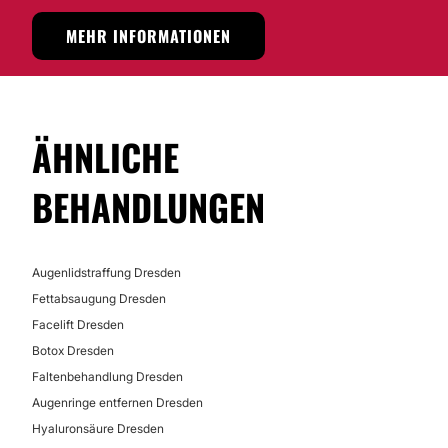
Lippenkorrektur
MEHR INFORMATIONEN
Nein
Finanzierungs- oder Zahlungsmöglichkeiten:
DERMATOLOGIE
Nein
Muttermale entfernen
ÄHNLICHE
Laserbehandlung
Warzen entfernen
BEHANDLUNGEN
Pigmentflecken
Augenlidstraffung Dresden
ODONTOLOGIE
Fettabsaugung Dresden
Facelift Dresden
Zahnimplantat
Botox Dresden
Faltenbehandlung Dresden
Augenringe entfernen Dresden
Hyaluronsäure Dresden