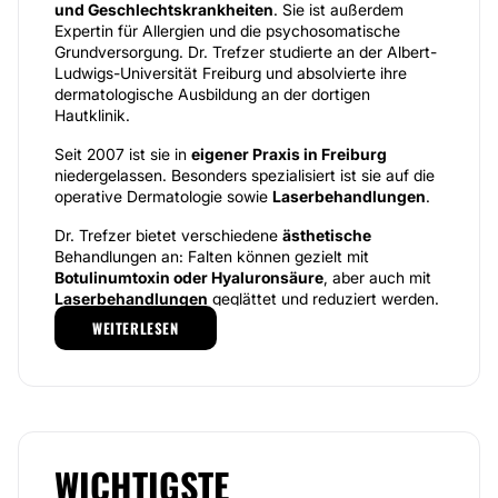
und Geschlechtskrankheiten
. Sie ist außerdem
Expertin für Allergien und die psychosomatische
Grundversorgung. Dr. Trefzer studierte an der Albert-
Ludwigs-Universität Freiburg und absolvierte ihre
dermatologische Ausbildung an der dortigen
Hautklinik.
Seit 2007 ist sie in
eigener Praxis in Freiburg
niedergelassen. Besonders spezialisiert ist sie auf die
operative Dermatologie sowie
Laserbehandlungen
.
Dr. Trefzer bietet verschiedene
ästhetische
Behandlungen an: Falten können gezielt mit
Botulinumtoxin oder Hyaluronsäure
, aber auch mit
Laserbehandlungen
geglättet und reduziert werden.
Weiterhin sorgen
Fruchtsäurepeelings
für eine
WEITERLESEN
reinere, ebenmäßige Haut. Überdies können optisch
störende Besenreiser per Verödung oder mit
Lasersystemen beseitigt werden. Laserbehandlungen
eignen sich auch zur dauerhaften Haarentfernung,
zur Entfernung von Hautveränderungen oder zur
Behandlung von Nagelpilz. Je nachdem, was genau
behandelt werden soll, setzt Dr. Trefzer hierfür
WICHTIGSTE
verschiedene
hochmoderne Lasertechnologien
ein.