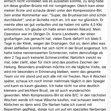
einfach nicht vorstellen wie es aussehen könnte, zu lang habe
ich diese großen Brüste mit mir rumgetragen. Gleich kam einer
meiner Ärzte und schaute direkt unter den Kompressions-BH.
Sein erster Kommentar war: "Super, die Brustwarzen sind schön
durchblutet", und er lächelte mich an. Ich war nur glücklich. Er
meinte alles sei gut verlaufen und sie haben mir satte 4,5 Kilo
entnommen. Ich glaube ich halte einen kleinen Rekord. Mein
Operateur war im Übrigen Dr. Arens-Landwehr, der einen
großartigen Job gemacht hat, vielen Dank dafür!!! Ich blieb 5
Tage in der Klinik, wegen der Drainagen. Gut so, denn alles was
direkt abfließen konnte hat sich nicht in der Brust angestaut. Ich
hatte keine nennenswerten Schmerzen, nahm demzufolge ab
dem 2 Tag auch keinerlei Schmerzmittel. Natürlich zwickt es
mal, oder zieht, aber für mich sind das positive Zeichen der
Heilung. Besonders erwähnen möchte ich die tägliche Visite, sie
wird mir besonders in Erinnerung bleiben, wenn das gesamte
Team vor mir stand und sich alle mit mir freuten. Nun 4 Wochen
später, schaue ich noch immer mehrmals täglich in den Spiegel
und kann es kaum glauben. Ich habe nicht nur eine deutlich
kleinere und leichtere Brust, sie ist auch wunderschön
geworden. Mein Kompressions-BH ist eine B/C. In den nächsten
Wochen werde ich neue Wäsche kaufen, mal schauen welches
Körbchen es dann wird. Die Narben habe ich zuerst mit
Bepanthen gepflegt, steige nun um auf ein spezielles Narbengel.