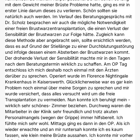
mit dem Gewicht meiner Brüste Probleme hatte, ging es mir in
erster Linie darum dieses zu verlieren. Schön sollten sie
natürlich auch werden. Im Verlauf des Beratungsgesprächs mit
Dr. Scholz besprachen wir auch die mögliche Notwendigkeit
einer freien Brustwarzentransplantation, die einen Verlust der
Sensibilität der Brustwarzen zur Folge hätte. Zugleich kann
diese Methode aber angebracht sein, sollte ersichtlich werden,
dass es auf Grund der Stiellänge zu einer Durchblutungsstörung
und infolge dessen einem Absterben der Brustwarzen kommt.
Der drohende Verlust der Sensibilität machte mir in den Tagen
nach dem Beratungstermin wirklich zu schaffen. Am OP Tag
entschloss ich mich deshalb noch einmal mit den Ärzten
darüber zu sprechen. Operiert wurde im Florence Nightingale
Krankenhaus in Kaiserswerth. Glücklicherweise war es gar kein
Problem noch einmal über meine Sorgen zu sprechen und mir
wurde versichert, dass alles versucht wird um die freie
Transplantation zu vermeiden. Nun konnte ich beruhigt mein -
wirklich sehr schönes- Zimmer beziehen. Durchweg waren die
Mitarbeiter in der Klinik sehr freundlich und trotz akuten
Personalmangels (wegen der Grippe) immer hilfsbereit. Ich
fühlte mich sehr wohl. Mittags ging es dann in den OP. Als ich
wieder erwachte und an mir runtersah konnte ich es kaum
fassen, wie klein meine Brüste aussahen. Ich konnte mir vorher