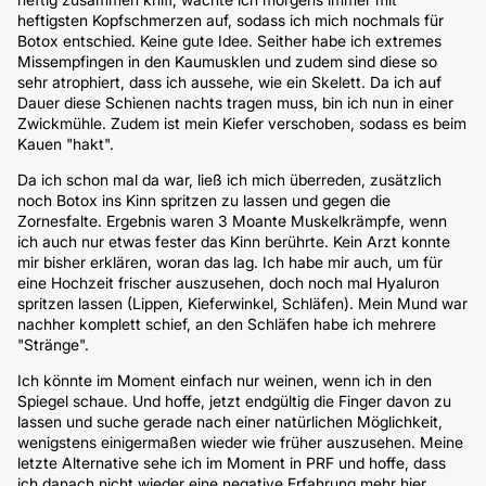
heftigsten Kopfschmerzen auf, sodass ich mich nochmals für
Botox entschied. Keine gute Idee. Seither habe ich extremes
Missempfingen in den Kaumusklen und zudem sind diese so
sehr atrophiert, dass ich aussehe, wie ein Skelett. Da ich auf
Dauer diese Schienen nachts tragen muss, bin ich nun in einer
Zwickmühle. Zudem ist mein Kiefer verschoben, sodass es beim
Kauen "hakt".
Da ich schon mal da war, ließ ich mich überreden, zusätzlich
noch Botox ins Kinn spritzen zu lassen und gegen die
Zornesfalte. Ergebnis waren 3 Moante Muskelkrämpfe, wenn
ich auch nur etwas fester das Kinn berührte. Kein Arzt konnte
mir bisher erklären, woran das lag. Ich habe mir auch, um für
eine Hochzeit frischer auszusehen, doch noch mal Hyaluron
spritzen lassen (Lippen, Kieferwinkel, Schläfen). Mein Mund war
nachher komplett schief, an den Schläfen habe ich mehrere
"Stränge".
Ich könnte im Moment einfach nur weinen, wenn ich in den
Spiegel schaue. Und hoffe, jetzt endgültig die Finger davon zu
lassen und suche gerade nach einer natürlichen Möglichkeit,
wenigstens einigermaßen wieder wie früher auszusehen. Meine
letzte Alternative sehe ich im Moment in PRF und hoffe, dass
ich danach nicht wieder eine negative Erfahrung mehr hier