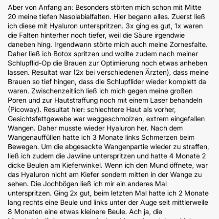
Aber von Anfang an: Besonders störten mich schon mit Mitte
20 meine tiefen Nasolabialfalten. Hier begann alles. Zuerst ließ
ich diese mit Hyaluron unterspritzen. 3x ging es gut, 1x waren
die Falten hinterher noch tiefer, weil die Säure irgendwie
daneben hing. Irgendwann störte mich auch meine Zornesfalte.
Daher ließ ich Botox spritzen und wollte zudem nach meiner
Schlupflid-Op die Brauen zur Optimierung noch etwas anheben
lassen. Resultat war (2x bei verschiedenen Ärzten), dass meine
Brauen so tief hingen, dass die Schlupflider wieder komplett da
waren. Zwischenzeitlich ließ ich mich gegen meine großen
Poren und zur Hautstraffung noch mit einem Laser behandeln
(Picoway). Resultat hier: schlechtere Haut als vorher,
Gesichtsfettgewebe war weggeschmolzen, extrem eingefallen
Wangen. Daher musste wieder Hyaluron her. Nach dem
Wangenauffüllen hatte ich 3 Monate links Schmerzen beim
Bewegen. Um die abgesackte Wangenpartie wieder zu straffen,
ließ ich zudem die Jawline unterspritzen und hatte 4 Monate 2
dicke Beulen am Kieferwinkel. Wenn ich den Mund öffnete, war
das Hyaluron nicht am Kiefer sondern mitten in der Wange zu
sehen. Die Jochbögen ließ ich mir ein anderes Mal
unterspritzen. Ging 2x gut, beim letzten Mal hatte ich 2 Monate
lang rechts eine Beule und links unter der Auge seit mittlerweile
8 Monaten eine etwas kleinere Beule. Ach ja, die