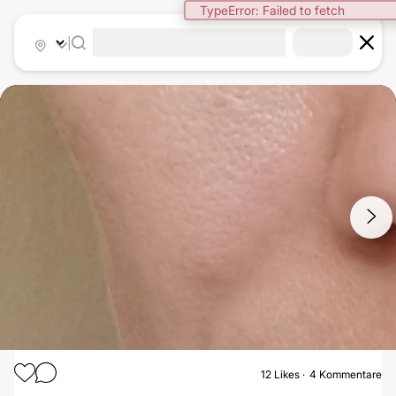
TypeError: Failed to fetch
|
1
/
9
12
Likes
4 Kommentare
FALTENBEHANDLUNG