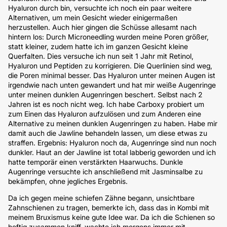
Hyaluron durch bin, versuchte ich noch ein paar weitere
Alternativen, um mein Gesicht wieder einigermaßen
herzustellen. Auch hier gingen die Schüsse allesamt nach
hintern los: Durch Microneedling wurden meine Poren größer,
statt kleiner, zudem hatte ich im ganzen Gesicht kleine
Querfalten. Dies versuche ich nun seit 1 Jahr mit Retinol,
Hyaluron und Peptiden zu korrigieren. Die Querlinien sind weg,
die Poren minimal besser. Das Hyaluron unter meinen Augen ist
irgendwie nach unten gewandert und hat mir weiße Augenringe
unter meinen dunklen Augenringen beschert. Selbst nach 2
Jahren ist es noch nicht weg. Ich habe Carboxy probiert um
zum Einen das Hyaluron aufzulösen und zum Anderen eine
Alternative zu meinen dunklen Augenringen zu haben. Habe mir
damit auch die Jawline behandeln lassen, um diese etwas zu
straffen. Ergebnis: Hyaluron noch da, Augenringe sind nun noch
dunkler. Haut an der Jawline ist total labberig geworden und ich
hatte temporär einen verstärkten Haarwuchs. Dunkle
Augenringe versuchte ich anschließend mit Jasminsalbe zu
bekämpfen, ohne jegliches Ergebnis.
Da ich gegen meine schiefen Zähne begann, unsichtbare
Zahnschienen zu tragen, bemerkte ich, dass das in Kombi mit
meinem Bruxismus keine gute Idee war. Da ich die Schienen so
heftig zusammen kniff, wachte ich morgens immer mit