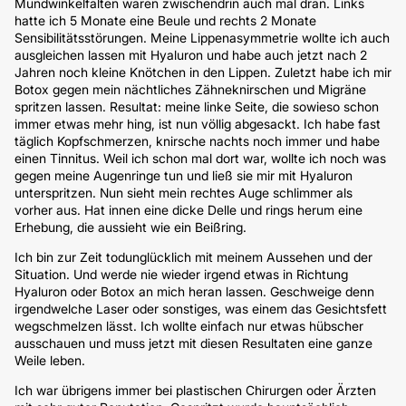
Mundwinkelfalten waren zwischendrin auch mal dran. Links
hatte ich 5 Monate eine Beule und rechts 2 Monate
Sensibilitätsstörungen. Meine Lippenasymmetrie wollte ich auch
ausgleichen lassen mit Hyaluron und habe auch jetzt nach 2
Jahren noch kleine Knötchen in den Lippen. Zuletzt habe ich mir
Botox gegen mein nächtliches Zähneknirschen und Migräne
spritzen lassen. Resultat: meine linke Seite, die sowieso schon
immer etwas mehr hing, ist nun völlig abgesackt. Ich habe fast
täglich Kopfschmerzen, knirsche nachts noch immer und habe
einen Tinnitus. Weil ich schon mal dort war, wollte ich noch was
gegen meine Augenringe tun und ließ sie mir mit Hyaluron
unterspritzen. Nun sieht mein rechtes Auge schlimmer als
vorher aus. Hat innen eine dicke Delle und rings herum eine
Erhebung, die aussieht wie ein Beißring.
Ich bin zur Zeit todunglücklich mit meinem Aussehen und der
Situation. Und werde nie wieder irgend etwas in Richtung
Hyaluron oder Botox an mich heran lassen. Geschweige denn
irgendwelche Laser oder sonstiges, was einem das Gesichtsfett
wegschmelzen lässt. Ich wollte einfach nur etwas hübscher
ausschauen und muss jetzt mit diesen Resultaten eine ganze
Weile leben.
Ich war übrigens immer bei plastischen Chirurgen oder Ärzten