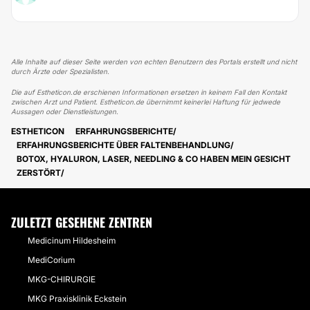
Alle Inhalte auf dieser Seite werden von echten Benutzern des Portals erstellt und nicht
durch Ärzte oder Spezialisten.
Die auf Estheticon.de erschienen Informationen ersetzen in keinem Fall den Kontakt
zwischen Arzt und Patient. Estheticon.de übernimmt keinerlei Haftung für jedwede
Aussagen oder Dienstleistungen.
ESTHETICON
ERFAHRUNGSBERICHTE
ERFAHRUNGSBERICHTE ÜBER FALTENBEHANDLUNG
BOTOX, HYALURON, LASER, NEEDLING & CO HABEN MEIN GESICHT
ZERSTÖRT
ZULETZT GESEHENE ZENTREN
Medicinum Hildesheim
MediCorium
MKG-CHIRURGIE
MKG Praxisklinik Eckstein