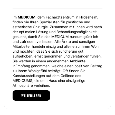
Im
MEDICUM
, dem Facharztzentrum in Hildesheim,
finden Sie Ihren Spezialisten für plastische und
ästhetische Chirurgie. Zusammen mit Ihnen wird nach
der optimalen Lösung und Behandlungsmöglichkeit
gesucht, damit Sie das MEDICUM rundum glücklich
und zufrieden verlassen. Alle Ärzte und sonstigen
Mitarbeiter handeln einzig und alleine zu Ihrem Wohl
und möchten, dass Sie sich rundherum gut
aufgehoben, ernst genommen und verstanden fühlen.
Sie werden in einem angenehmen Ambiente
inEmpfang genommen, welche einen positiven Beitrag
zu Ihrem Wohlgefühl beiträgt. Oft finden Sie
Kunstausstellungen auf dem Gelände des
MEDICUMS, die dem Haus eine einzigartige
Atmosphäre verleihen.
Das Facharztzentrum
MEDICUM
befindet sich
WEITERLESEN
unmittelbar in Hildesheim und ist sehr gut mit dem
Auto oder den öffentlichen Verkehrsmitteln zu
erreichen. Das Zentrum beherbergt mehrere Praxen,
die zwar unabhängig voneinander arbeiten, sich aber