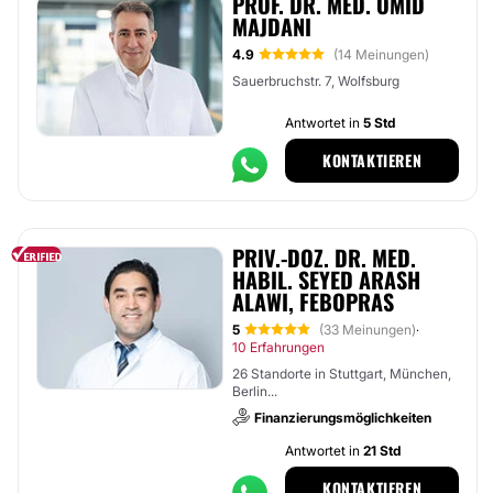
PROF. DR. MED. OMID
MAJDANI
4.9
(14 Meinungen)
Sauerbruchstr. 7, Wolfsburg
Antwortet in
5 Std
KONTAKTIEREN
PRIV.-DOZ. DR. MED.
HABIL. SEYED ARASH
ALAWI, FEBOPRAS
5
(33 Meinungen)
·
10 Erfahrungen
26 Standorte in Stuttgart, München,
Berlin...
Finanzierungsmöglichkeiten
Antwortet in
21 Std
KONTAKTIEREN