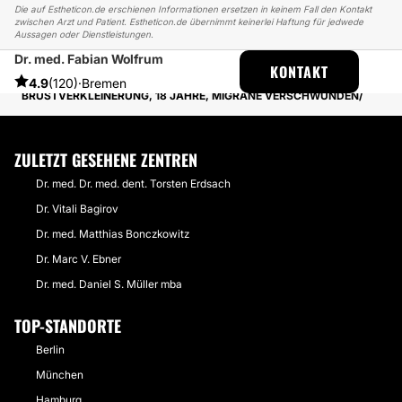
Die auf Estheticon.de erschienen Informationen ersetzen in keinem Fall den Kontakt
zwischen Arzt und Patient. Estheticon.de übernimmt keinerlei Haftung für jedwede
Aussagen oder Dienstleistungen.
Dr. med. Fabian Wolfrum
ESTHETICON
ERFAHRUNGSBERICHTE
KONTAKT
ERFAHRUNGSBERICHTE ÜBER BRUSTVERKLEINERUNG
4.9
(120)
·
Bremen
BRUSTVERKLEINERUNG, 18 JAHRE, MIGRÄNE VERSCHWUNDEN
ZULETZT GESEHENE ZENTREN
Dr. med. Dr. med. dent. Torsten Erdsach
Dr. Vitali Bagirov
Dr. med. Matthias Bonczkowitz
Dr. Marc V. Ebner
Dr. med. Daniel S. Müller mba
TOP-STANDORTE
Berlin
München
Hamburg