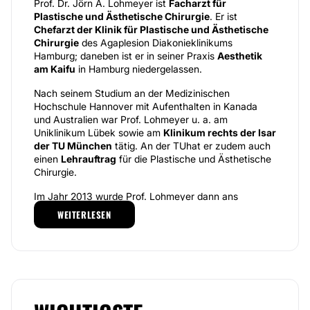
Prof. Dr. Jörn A. Lohmeyer ist
Facharzt für
Plastische und Ästhetische Chirurgie
. Er ist
Chefarzt der Klinik für Plastische und Ästhetische
Chirurgie
des Agaplesion Diakonieklinikums
Hamburg; daneben ist er in seiner Praxis
Aesthetik
am Kaifu
in Hamburg niedergelassen.
Nach seinem Studium an der Medizinischen
Hochschule Hannover mit Aufenthalten in Kanada
und Australien war Prof. Lohmeyer u. a. am
Uniklinikum Lübek sowie am
Klinikum rechts der Isar
der TU München
tätig. An der TUhat er zudem auch
einen
Lehrauftrag
für die Plastische und Ästhetische
Chirurgie.
Im Jahr 2013 wurde Prof. Lohmeyer dann ans
Diakonieklinikum Hamburg berufen und eröffnete
WEITERLESEN
schließlich auch "Aesthetik am Kaifu". Er ist ein
gefragter Redner und Referent auf Fachkongressen
und Verfasser von mehr als 70 Publikationen im In-
und Ausland.
Prof. Lohmeyer ist insbesondere
Spezialist für die
Brustchirurgie
, sowohl für die ästhetische als auch