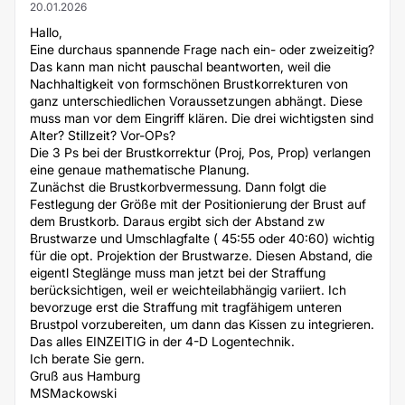
20.01.2026
Hallo,
Eine durchaus spannende Frage nach ein- oder zweizeitig?
Das kann man nicht pauschal beantworten, weil die
Nachhaltigkeit von formschönen Brustkorrekturen von
ganz unterschiedlichen Voraussetzungen abhängt. Diese
muss man vor dem Eingriff klären. Die drei wichtigsten sind
Alter? Stillzeit? Vor-OPs?
Die 3 Ps bei der Brustkorrektur (Proj, Pos, Prop) verlangen
eine genaue mathematische Planung.
Zunächst die Brustkorbvermessung. Dann folgt die
Festlegung der Größe mit der Positionierung der Brust auf
dem Brustkorb. Daraus ergibt sich der Abstand zw
Brustwarze und Umschlagfalte ( 45:55 oder 40:60) wichtig
für die opt. Projektion der Brustwarze. Diesen Abstand, die
eigentl Steglänge muss man jetzt bei der Straffung
berücksichtigen, weil er weichteilabhängig variiert. Ich
bevorzuge erst die Straffung mit tragfähigem unteren
Brustpol vorzubereiten, um dann das Kissen zu integrieren.
Das alles EINZEITIG in der 4-D Logentechnik.
Ich berate Sie gern.
Gruß aus Hamburg
MSMackowski