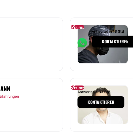
Antwortet in
18 Std
KONTAKTIEREN
MANN
Antwortet in
33 Std
Erfahrungen
KONTAKTIEREN