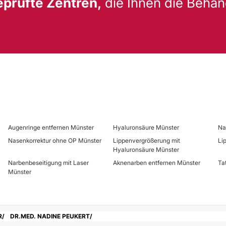
eprüfte Zentren,
die Ihnen die Behan
Augenringe entfernen Münster
Hyaluronsäure Münster
Na
Nasenkorrektur ohne OP Münster
Lippenvergrößerung mit
Li
Hyaluronsäure Münster
Narbenbeseitigung mit Laser
Aknenarben entfernen Münster
Ta
Münster
R
DR.MED. NADINE PEUKERT