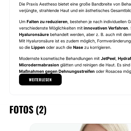
Die Praxis Aestheso bietet eine große Bandbreite von Beha
verjüngte, strahlende Haut und ein ästhetisches Gesamtbil
Um
Falten zu reduzieren
, bestehen je nach individuellen
verschiedenste Möglichkeiten mit
innovativen Verfahren
.
Hyaluronsäure
behandelt werden, aber z. B. auch mit de
Mit Hyaluronsäure ist es zudem möglich, Formveränderu
so die
Lippen
oder auch die
Nase
zu korrigieren.
Modernste kosmetische Behandlungen mit
JetPeel
,
Hydraf
Microdermabrasion
glätten und reinigen die Haut. Es sind
Maßnahmen gegen Dehnungsstreifen
oder Rosacea mögl
WEITERLESEN
Mit
Lasertherapien
behandelt Dr. Peukert u. a. störenden
Pigmentstörungen oder Narben.
Ferner können Fettpölsterchen mit dem
Coolsculpting
auf
FOTOS (2)
entfernt werden.
Neben Dr. Peukert gehören auch die Fachärzte
Prof. Dr. m
Luger
und
Dr. med. Lena Wefelmeier
zum Team von Aesthe
Vorteil ist die
enge Zusammenarbeit mit dem Universität