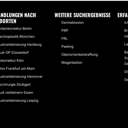
ANDLUNGEN NACH
WEITERE SUCHERGEBNISSE
ERF
NDORTEN
Dermabrasion
Ic
rbenkorrektur Berlin
PRP
Br
mi
achioplastik München
FRL
Le
ustverkleinerung Hamburg
Peeling
Ba
ust-OP Düsseldorf
Oberschenkelstraffung
S
rkorrektur Köln
Magenballon
Ge
tox Frankfurt am Main
Gl
ustverkleinerung Hannover
Se
rchirurgie Stuttgart
ust verkleinern Essen
ustverkleinerung Leipzig