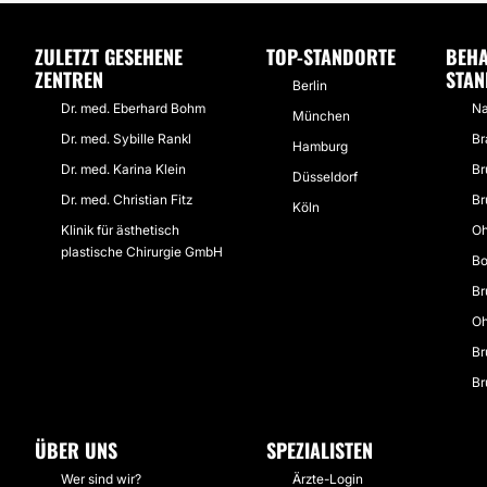
ZULETZT GESEHENE
TOP-STANDORTE
BEH
ZENTREN
STA
Berlin
Dr. med. Eberhard Bohm
Na
München
Dr. med. Sybille Rankl
Br
Hamburg
Dr. med. Karina Klein
Br
Düsseldorf
Dr. med. Christian Fitz
Br
Köln
Klinik für ästhetisch
Oh
plastische Chirurgie GmbH
Bo
Br
Oh
Br
Br
ÜBER UNS
SPEZIALISTEN
Wer sind wir?
Ärzte-Login