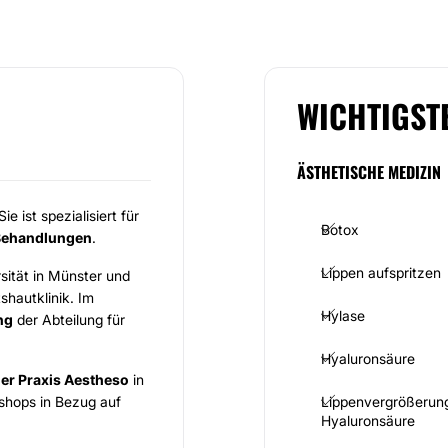
WICHTIGST
ÄSTHETISCHE MEDIZIN
 Sie ist spezialisiert für
Botox
 Behandlungen
.
Lippen aufspritzen
sität in Münster und
shautklinik. Im
Hylase
ng
der Abteilung für
Hyaluronsäure
der Praxis Aestheso
in
shops in Bezug auf
Lippenvergrößerung
Hyaluronsäure