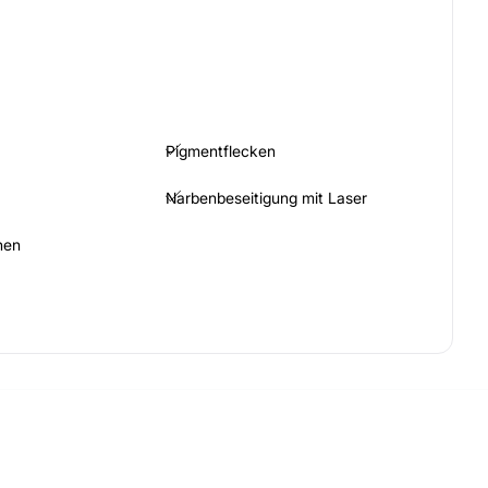
Pigmentflecken
Narbenbeseitigung mit Laser
nen
SCHE BEHANDLUNGEN
Dauerhafte Haarentfernung
Dehnungsstreifen
Mikrodermabrasion