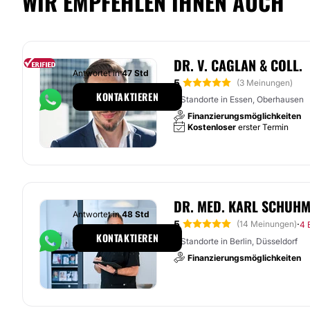
WIR EMPFEHLEN IHNEN AUCH
DR. V. CAGLAN & COLL.
Antwortet in
47 Std
5
(3 Meinungen)
KONTAKTIEREN
3 Standorte in Essen, Oberhausen
Finanzierungsmöglichkeiten
Kostenloser
erster Termin
DR. MED. KARL SCHUH
Antwortet in
48 Std
5
·
(14 Meinungen)
4 
KONTAKTIEREN
2 Standorte in Berlin, Düsseldorf
Finanzierungsmöglichkeiten