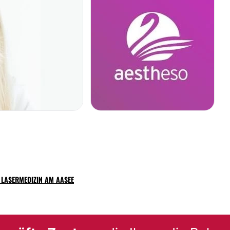
gen, den Patienten
Peeling
 Praxis dementsprechend
BEHANDLUNGEN VON 
r Münsterschen Aa.
 bietet sich das
und
besondere
Besenreiser
 LASERMEDIZIN AM AASEE