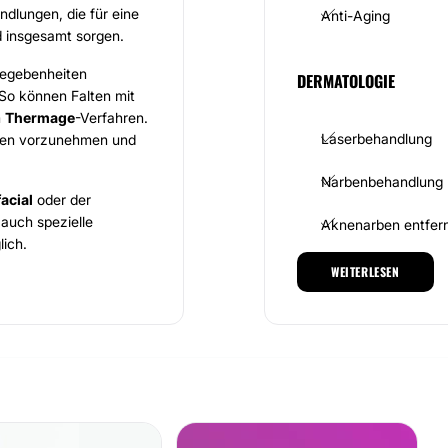
ndlungen, die für eine
Anti-Aging
d insgesamt sorgen.
 Gegebenheiten
DERMATOLOGIE
 So können Falten mit
m
Thermage
-Verfahren.
Laserbehandlung
ngen vorzunehmen und
Narbenbehandlung
acial
oder der
 auch spezielle
Aknenarben entfer
ich.
WEITERLESEN
 Haarwuchs,
ÄSTHETISCH-KOSMETI
 schonende Weise
Tattooentfernung
Kryolipolyse
ed. Dr. h. c. Thomas
so. Ein besonderer
HIFU
sklinikum Münster
. Für