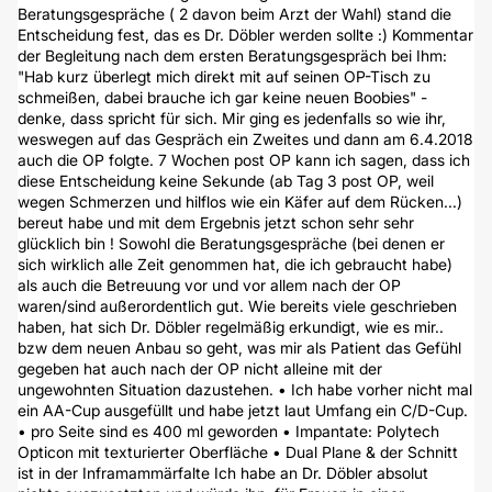
Beratungsgespräche ( 2 davon beim Arzt der Wahl) stand die
Entscheidung fest, das es Dr. Döbler werden sollte :) Kommentar
der Begleitung nach dem ersten Beratungsgespräch bei Ihm:
"Hab kurz überlegt mich direkt mit auf seinen OP-Tisch zu
schmeißen, dabei brauche ich gar keine neuen Boobies" -
denke, dass spricht für sich. Mir ging es jedenfalls so wie ihr,
weswegen auf das Gespräch ein Zweites und dann am 6.4.2018
auch die OP folgte. 7 Wochen post OP kann ich sagen, dass ich
diese Entscheidung keine Sekunde (ab Tag 3 post OP, weil
wegen Schmerzen und hilflos wie ein Käfer auf dem Rücken...)
bereut habe und mit dem Ergebnis jetzt schon sehr sehr
glücklich bin ! Sowohl die Beratungsgespräche (bei denen er
sich wirklich alle Zeit genommen hat, die ich gebraucht habe)
als auch die Betreuung vor und vor allem nach der OP
waren/sind außerordentlich gut. Wie bereits viele geschrieben
haben, hat sich Dr. Döbler regelmäßig erkundigt, wie es mir..
bzw dem neuen Anbau so geht, was mir als Patient das Gefühl
gegeben hat auch nach der OP nicht alleine mit der
ungewohnten Situation dazustehen. • Ich habe vorher nicht mal
ein AA-Cup ausgefüllt und habe jetzt laut Umfang ein C/D-Cup.
• pro Seite sind es 400 ml geworden • Impantate: Polytech
Opticon mit texturierter Oberfläche • Dual Plane & der Schnitt
ist in der Inframammärfalte Ich habe an Dr. Döbler absolut