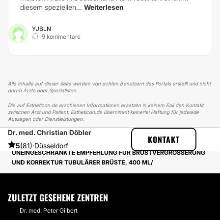
diesem speziellen...
Weiterlesen
YJBLN
9 kommentare
Alle Inhalte auf dieser Seite werden von echten Benutzern des Portals erstellt und nicht
durch Ärzte oder Spezialisten.
Die auf Estheticon.de erschienen Informationen ersetzen in keinem Fall den Kontakt
zwischen Arzt und Patient. Estheticon.de übernimmt keinerlei Haftung für jedwede
Aussagen oder Dienstleistungen.
Dr. med. Christian Döbler
ESTHETICON
ERFAHRUNGSBERICHTE
KONTAKT
ERFAHRUNGSBERICHTE ÜBER BRUSTVERGRÖSSERUNG
5
(81)
·
Düsseldorf
UNEINGESCHRÄNKTE EMPFEHLUNG FÜR BRUSTVERGRÖSSERUNG U
ND KORREKTUR TUBULÄRER BRÜSTE, 400 ML
ZULETZT GESEHENE ZENTREN
Dr. med. Peter Gilbert