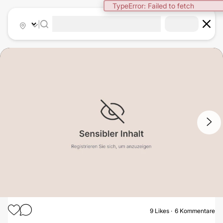
TypeError: Failed to fetch
|
1
/
4
9
Likes
6 Kommentare
BRUSTVERGRÖSSERUNG