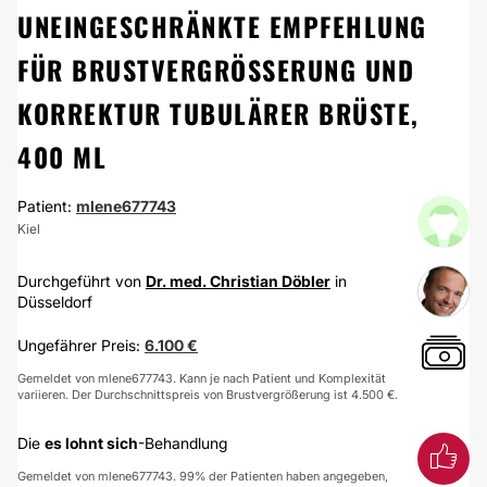
UNEINGESCHRÄNKTE EMPFEHLUNG
FÜR BRUSTVERGRÖSSERUNG UND K
ORREKTUR TUBULÄRER BRÜSTE, 4
00 ML
Patient:
mlene677743
Kiel
Durchgeführt von
Dr. med. Christian Döbler
in
Düsseldorf
Ungefährer Preis:
6.100 €
Gemeldet von mlene677743. Kann je nach Patient und Komplexität
variieren. Der Durchschnittspreis von Brustvergrößerung ist 4.500 €.
Die
es lohnt sich
-Behandlung
Gemeldet von mlene677743. 99% der Patienten haben angegeben,