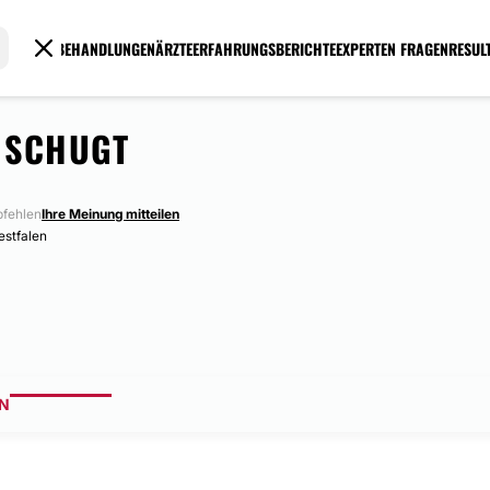
BEHANDLUNGEN
ÄRZTE
ERFAHRUNGSBERICHTE
EXPERTEN FRAGEN
RESUL
O SCHUGT
fehlen
Ihre Meinung mitteilen
estfalen
N