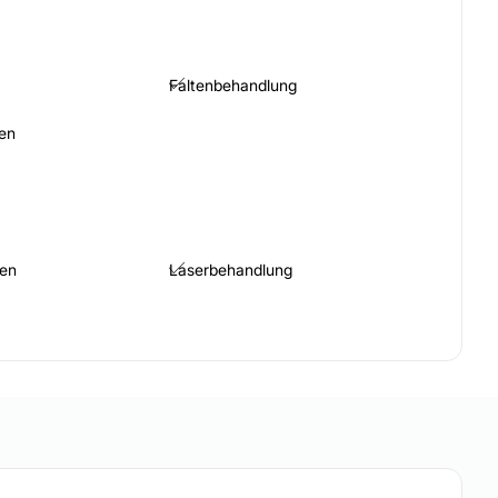
Faltenbehandlung
en
nen
Laserbehandlung
Pigmentflecken
Lipom entfernen
Aknenarben entfernen
mit Laser