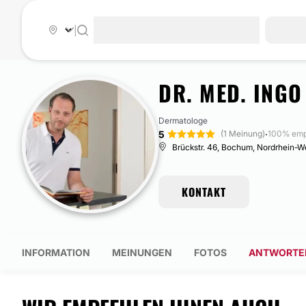
|
DR. MED. ING
Dermatologe
5
·
(1 Meinung)
100% emp
Brückstr. 46, Bochum, Nordrhein-W
KONTAKT
INFORMATION
MEINUNGEN
FOTOS
ANTWORTE