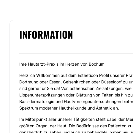
INFORMATION
Ihre Hautarzt-Praxis im Herzen von Bochum
Herzlich Willkommen auf dem Estheticon Profil unserer Prax
Dortmund oder Essen, Gelsenkirchen oder Düsseldorf zu 
sind gerne für Sie da! Von ästhetischen Zielsetzungen, wie 
Lippenunterspritzungen oder Glättung von Falten bis hin zu
Basisdermatologie und Hautvorsorgeuntersuchungen biete
Spektrum moderner Hautheilkunde und Ästhetik an.
Im Mittelpunkt aller unserer Tätigkeiten steht dabei der M
größten Organ, der Haut. Die Bedürfnisse des Patienten zu e
ganzheitlich zu sehen und auch zu behandeln, haben wir u