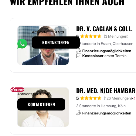
WIR EMPFEHLEN IHNEN AUCH
DR. V. CAGLAN & COLL.
Antwortet in
51 Std
5
(3 Meinungen)
KONTAKTIEREN
3 Standorte in Essen, Oberhausen
Finanzierungsmöglichkeiten
Kostenloser
erster Termin
DR. MED. NJDE HAMBAR
Antwortet in
33 Std
5
·
(126 Meinungen)
4
KONTAKTIEREN
3 Standorte in Hamburg, Köln
Finanzierungsmöglichkeiten