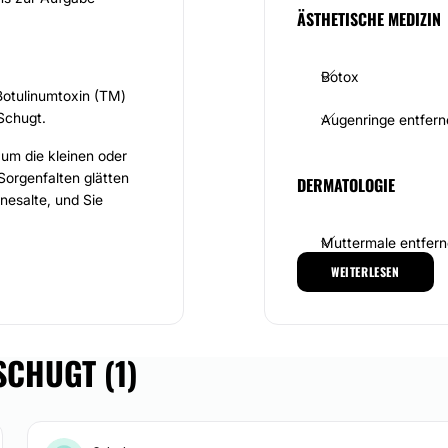
ÄSTHETISCHE MEDIZIN
Botox
Botulinumtoxin (TM)
 Schugt.
Augenringe entfern
um die kleinen oder
Sorgenfalten glätten
DERMATOLOGIE
nesalte, und Sie
Muttermale entfer
ne Rundungen oder
WEITERLESEN
Warzen entfernen
tionsseiten oder melden
Narbenbehandlung
er E-Mail! Eine
SCHUGT (1)
elbstverständlich!
Aknebehandlung
gebung.
Narbenbeseitigung 