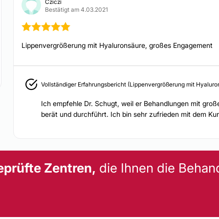
Cziczi
Bestätigt am 4.03.2021
matologisch relevanter
ssenschaftlichen
Lippenvergrößerung mit Hyaluronsäure, großes Engagement
 finden sind.
 Standard und können
Behandlungsoptionen
Vollständiger Erfahrungsbericht (Lippenvergrößerung mit Hyaluro
Ich empfehle Dr. Schugt, weil er Behandlungen mit groß
nes fundierten
berät und durchführt. Ich bin sehr zufrieden mit dem Ku
eprüfte Zentren,
die Ihnen die Behan