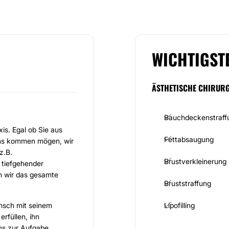
WICHTIGST
ÄSTHETISCHE CHIRURG
Bauchdeckenstraff
is. Egal ob Sie aus
Fettabsaugung
uns kommen mögen, wir
z.B.
Brustverkleinerung
 tiefgehender
n wir das gesamte
Bruststraffung
ensch mit seinem
Lipofilling
rfüllen, ihn
ns zur Aufgabe