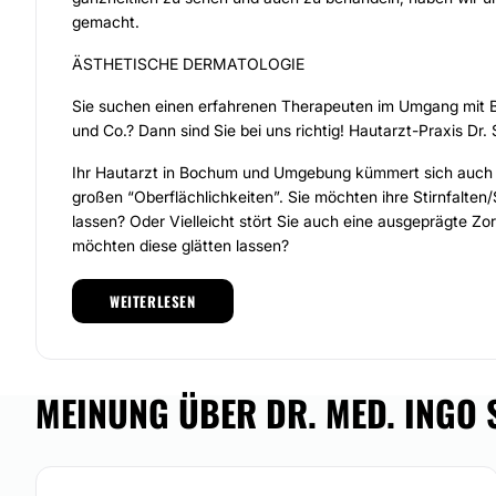
gemacht.
ÄSTHETISCHE DERMATOLOGIE
Sie suchen einen erfahrenen Therapeuten im Umgang mit 
und Co.? Dann sind Sie bei uns richtig! Hautarzt-Praxis Dr.
Ihr Hautarzt in Bochum und Umgebung kümmert sich auch 
großen “Oberflächlichkeiten”. Sie möchten ihre Stirnfalten/
lassen? Oder Vielleicht stört Sie auch eine ausgeprägte Zor
möchten diese glätten lassen?
Ob kleine Fältchen oder große Falten, ob unliebsame klei
WEITERLESEN
größere Polster: Wir können Ihnen hier sicher helfen!
Was hilft bei Falten? Besuchen Sie einfach unsere Informa
Sie sich unverbindlich bei uns – egal ob via Telefon, Fax od
MEINUNG ÜBER DR. MED. INGO 
entspannte Beratung ohne ” etwas zu müssen” ist für uns s
Ihre Topadresse für gesunde Schönheit in Bochum und Um
MEDIZINISCHE DERMATOLOGIE