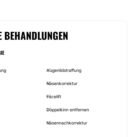
E BEHANDLUNGEN
IE
ung
Augenlidstraffung
Nasenkorrektur
Facelift
Doppelkinn entfernen
Nasennachkorrektur