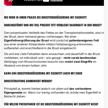
WIE WIRD IN IHRER PRAXIS DIE BRUSTVERGRÖSSERUNG MIT EIGENFETT D
URCHGEFÜHRT UND WIE VIEL PROZENT FETT VERBLEIBT DAUERHAFT IN DER BRUST?
Den prozentualen Verbleib des Fettes an der Transplantationsstelle, also in
der Brust, kann niemand genau vorhersagen. Bei einer
Eigenfettvergrößerung der Brust
wird zunächst
patienteneigenes Fett
aus einer anderen Körperstelle mittels
Fettabsaugung
entnommen,
aufbereitet und anschließend in die Brust eingebracht.
Ob und wie viele Fettzellen dann anwachsen und dauerhaft in der Brust
verbleiben, ist individuell und – wie gesagt –
nicht vorab bestimmbar
.
Abhängig vom
Wunschvolumen
braucht man
meist zwei Eingriffe
im
Abstand von einem halben Jahr.
KANN EINE BRUSTVERGRÖSSERUNG MIT EIGENFETT AUCH MIT EINER B
RUSTSTRAFFUNG KOMBINIERT WERDEN?
Prinzipiell ja, kommt hierbei jedoch vor allem auf
das vorhandene
Eigengewebe
an. Wenn nur wenig vorhanden ist, würde man Eigenfett in
Betracht ziehen.
FÜR WELCHE PATIENTINNEN IST DIE BRUSTVERGRÖSSERUNG MIT EIGENFETT NICHT G