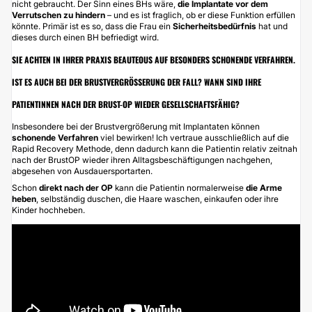
nicht gebraucht. Der Sinn eines BHs wäre,
die Implantate vor dem
Verrutschen zu hindern
– und es ist fraglich, ob er diese Funktion erfüllen
könnte. Primär ist es so, dass die Frau ein
Sicherheitsbedürfnis
hat und
dieses durch einen BH befriedigt wird.
SIE ACHTEN IN IHRER PRAXIS BEAUTEOUS AUF BESONDERS SCHONENDE VERFAHREN.
IST ES AUCH BEI DER BRUSTVERGRÖSSERUNG DER FALL? WANN SIND IHRE P
ATIENTINNEN NACH DER BRUST-OP WIEDER GESELLSCHAFTSFÄHIG?
Insbesondere bei der Brustvergrößerung mit Implantaten können
schonende Verfahren
viel bewirken! Ich vertraue ausschließlich auf
die
Rapid Recovery Methode
, denn dadurch kann die Patientin relativ zeitnah
nach der BrustOP wieder ihren Alltagsbeschäftigungen nachgehen,
abgesehen von
Ausdauersportarten
.
Schon
direkt nach der OP
kann die Patientin normalerweise
die Arme
heben
, selbständig duschen, die Haare waschen, einkaufen oder ihre
Kinder hochheben.