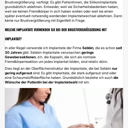
Brustvergrößerung
verfolgt. Es gibt Patientinnen, die Silikonimplantate
grundsätzlich ablehnen. Entweder, weil sie Sicherheitsbedenken haben,
weil sie keinen Fremdkörper in sich haben wollen oder weil sie einen
später eventuell notwendig werdenden
Implantatwechsel
ablehnen. Dann
käme nur
Brustvergrößerung mit Eigenfett
in Frage.
WELCHE IMPLANTATE VERWENDEN SIE BEI DER BRUSTVERGRÖSSERUNG MIT I
MPLANTAT?
In aller Regel verwende ich Implantate der Firma
Sebbin
, die es schon
seit
30 Jahren
gibt. Sebbin-Implantate verursachen
geringe
Gewebereaktionen
, d.h. die Kapseln, die sich als normale
Fremdkörperreaktion um jedes Implantat bilden, sind relativ dünn.
Dies liegt an der Oberflächenstruktur der Implantate, die bei Sebbin
nur
gering aufgeraut
sind. Es gibt Implantate, die stark aufgeraut sind oder
eine Schaumstoffoberfläche haben. Grundsätzlich beziehe ich auch
die
Wünsche der Patientin bei der Implantatwahl
mit ein.